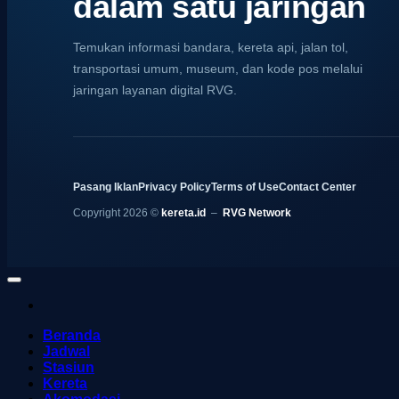
dalam satu jaringan
Temukan informasi bandara, kereta api, jalan tol,
transportasi umum, museum, dan kode pos melalui
jaringan layanan digital RVG.
Pasang Iklan
Privacy Policy
Terms of Use
Contact Center
Copyright 2026 ©
kereta.id
–
RVG Network
Beranda
Jadwal
Stasiun
Kereta