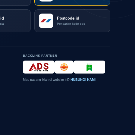
id
Postcode.id
sia
Pencarian kode pos
BACKLINK PARTNER
Mau pasang iklan di website ini?
HUBUNGI KAMI