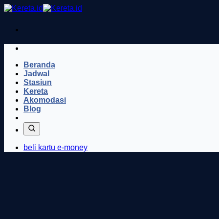
Skip
to
content
Beranda
Jadwal
Stasiun
Kereta
Akomodasi
Blog
beli kartu e-money