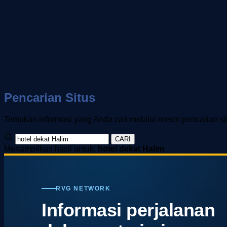
Pencarian Situs
Temukan informasi yang Anda cari melalui mesin pencarian si
CARI
Menampilkan hasil untuk:
hotel dekat Halim
RVG NETWORK
Informasi perjalanan