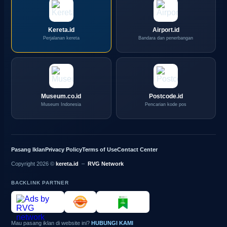
Kereta.id
Airport.id
Perjalanan kereta
Bandara dan penerbangan
Museum.co.id
Postcode.id
Museum Indonesia
Pencarian kode pos
Pasang Iklan
Privacy Policy
Terms of Use
Contact Center
Copyright 2026 ©
kereta.id
–
RVG Network
BACKLINK PARTNER
Mau pasang iklan di website ini?
HUBUNGI KAMI