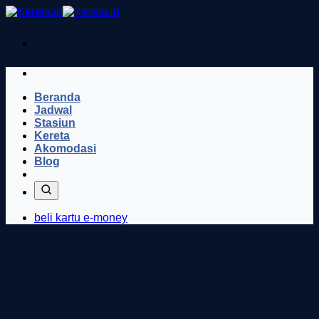
Skip
to
content
Beranda
Jadwal
Stasiun
Kereta
Akomodasi
Blog
beli kartu e-money