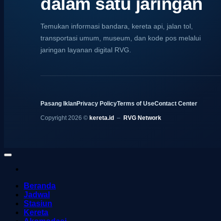
dalam satu jaringan
Temukan informasi bandara, kereta api, jalan tol,
transportasi umum, museum, dan kode pos melalui
jaringan layanan digital RVG.
Pasang Iklan
Privacy Policy
Terms of Use
Contact Center
Copyright 2026 ©
kereta.id
–
RVG Network
Beranda
Jadwal
Stasiun
Kereta