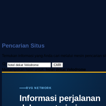
Pencarian Situs
Temukan informasi yang Anda cari melalui mesin pencarian si
CARI
Menampilkan hasil untuk:
hotel dekat Velodrome
RVG NETWORK
Informasi perjalanan