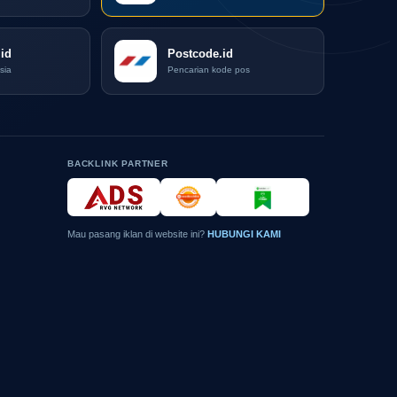
id
Postcode.id
sia
Pencarian kode pos
BACKLINK PARTNER
Mau pasang iklan di website ini?
HUBUNGI KAMI