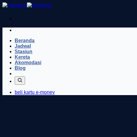
Skip
to
content
Beranda
Jadwal
Stasiun
Kereta
Akomodasi
Blog
beli kartu e-money