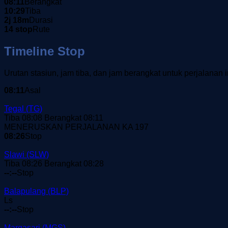
08:11
Berangkat
10:29
Tiba
2j 18m
Durasi
14 stop
Rute
Timeline Stop
Urutan stasiun, jam tiba, dan jam berangkat untuk perjalanan i
08:11
Asal
Tegal
(TG)
Tiba 08:08
Berangkat 08:11
MENERUSKAN PERJALANAN KA 197
08:26
Stop
Slawi
(SLW)
Tiba 08:26
Berangkat 08:28
--:--
Stop
Balapulang
(BLP)
Ls
--:--
Stop
Margasari
(MGS)