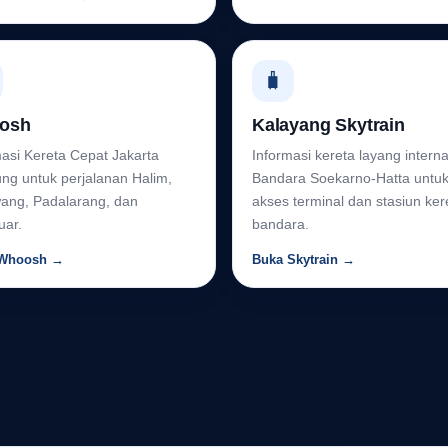
🧳
osh
Kalayang Skytrain
masi Kereta Cepat Jakarta
Informasi kereta layang interna
ng untuk perjalanan Halim,
Bandara Soekarno-Hatta untu
ang, Padalarang, dan
akses terminal dan stasiun ker
uar.
bandara.
 Whoosh →
Buka Skytrain →