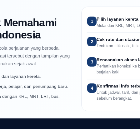
uk Memahami
Pilih layanan kereta
1
Mulai dari KRL, MRT, L
Indonesia
Cek rute dan stasiu
2
Tentukan titik naik, tit
 pola perjalanan yang berbeda.
si tersebut dengan tampilan yang
Rencanakan akses l
3
anakan sejak awal.
Perhatikan koneksi ke bu
berjalan kaki.
 dan layanan kereta.
Konfirmasi info terb
rja, pelajar, dan penumpang baru.
4
Untuk jadwal, tarif, da
 dengan KRL, MRT, LRT, bus,
sebelum berangkat.