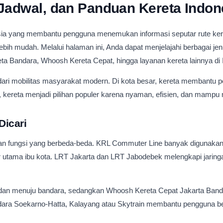
 Jadwal, dan Panduan Kereta Indon
nesia yang membantu pengguna menemukan informasi seputar rute keret
lebih mudah. Melalui halaman ini, Anda dapat menjelajahi berbagai je
a Bandara, Whoosh Kereta Cepat, hingga layanan kereta lainnya di 
 dari mobilitas masyarakat modern. Di kota besar, kereta membantu pe
, kereta menjadi pilihan populer karena nyaman, efisien, dan mamp
Dicari
an fungsi yang berbeda-beda. KRL Commuter Line banyak digunakan u
r utama ibu kota. LRT Jakarta dan LRT Jabodebek melengkapi jaringa
 dan menuju bandara, sedangkan Whoosh Kereta Cepat Jakarta Bandun
ra Soekarno-Hatta, Kalayang atau Skytrain membantu pengguna berp