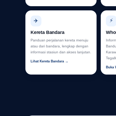
✈️
⚡
Kereta Bandara
Who
Panduan perjalanan kereta menuju
Infor
atau dari bandara, lengkap dengan
Bandu
informasi stasiun dan akses lanjutan.
Karaw
Tegall
Lihat Kereta Bandara →
Buka