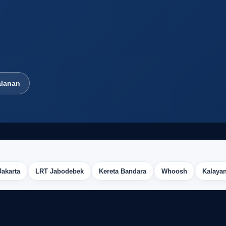
alanan
Jakarta
LRT Jabodebek
Kereta Bandara
Whoosh
Kalayan