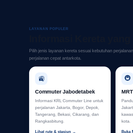
LAYANAN POPULER
Informasi Kereta yang
Pilih jenis layanan kereta sesuai kebutuhan perjalana
perjalanan cepat antarkota.
🚇
🚉
Commuter Jabodetabek
MRT 
Informasi KRL Commuter Line untuk
Pandu
perjalanan Jakarta, Bogor, Depok,
Jakart
Tangerang, Bekasi, Cikarang, dan
kawas
Rangkasbitung.
kota.
Lihat rute & stasiun →
Buka 