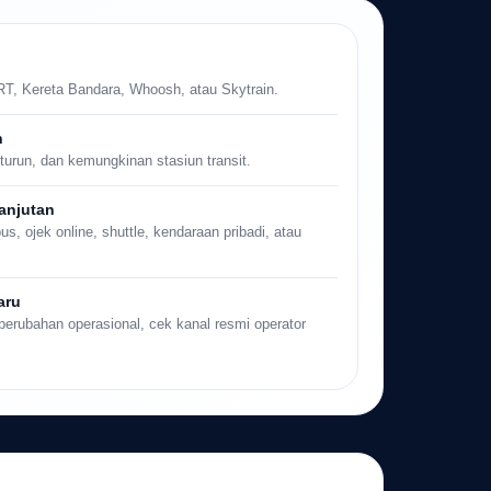
RT, Kereta Bandara, Whoosh, atau Skytrain.
n
ik turun, dan kemungkinan stasiun transit.
anjutan
s, ojek online, shuttle, kendaraan pribadi, atau
aru
n perubahan operasional, cek kanal resmi operator