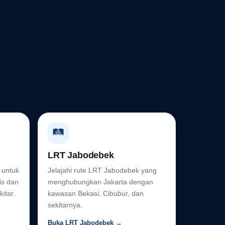
🛤️
LRT Jabodebek
 untuk
Jelajahi rute LRT Jabodebek yang
is dan
menghubungkan Jakarta dengan
itar.
kawasan Bekasi, Cibubur, dan
sekitarnya.
Buka LRT Jabodebek →