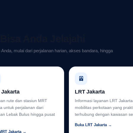
 Bisa Anda Jelajahi
n Anda, mulai dari perjalanan harian, akses bandara, hingga
🚈
Jakarta
LRT Jakarta
an rute dan stasiun MRT
Informasi layanan LRT Jakarta
a untuk perjalanan dari
mobilitas perkotaan yang prakt
an Lebak Bulus hingga pusat
terhubung dengan kawasan sek
Buka LRT Jakarta →
MRT Jakarta →