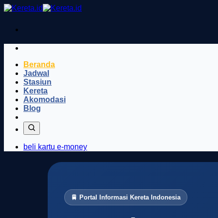
Skip
to
content
Beranda
Jadwal
Stasiun
Kereta
Akomodasi
Blog
beli kartu e-money
🚆 Portal Informasi Kereta Indonesia