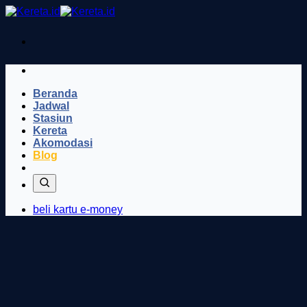
Skip
to
content
Beranda
Jadwal
Stasiun
Kereta
Akomodasi
Blog
beli kartu e-money