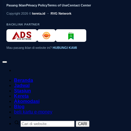
Pasang Iklan
Privacy Policy
Terms of Use
Contact Center
Copyright 2026 ©
kereta.id
–
RVG Network
BACKLINK PARTNER
Mau pasang iklan di website ini?
HUBUNGI KAMI
Beranda
Jadwal
Stasiun
Kereta
Akomodasi
Blog
beli kartu e-money
CARI