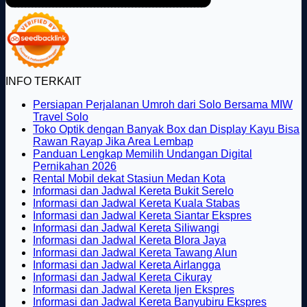
INFO TERKAIT
Persiapan Perjalanan Umroh dari Solo Bersama MIW
Tak
Travel Solo
ada
Toko Optik dengan Banyak Box dan Display Kayu Bisa
komentar
Tak
Rawan Rayap Jika Area Lembap
pada
ada
Panduan Lengkap Memilih Undangan Digital
Persiapan
Tak
komentar
Pernikahan 2026
Perjalanan
pada
ada
Tak
Rental Mobil dekat Stasiun Medan Kota
Umroh
Toko
komentar
ada
Tak
Informasi dan Jadwal Kereta Bukit Serelo
dari
pada
Optik
komentar
ada
Tak
Informasi dan Jadwal Kereta Kuala Stabas
Solo
Panduan
dengan
pada
komentar
ada
Tak
Informasi dan Jadwal Kereta Siantar Ekspres
Bersama
Lengkap
Banyak
Rental
pada
Tak
komentar
ada
Informasi dan Jadwal Kereta Siliwangi
MIW
Memilih
Box
Mobil
Informasi
pada
ada
Tak
komentar
Informasi dan Jadwal Kereta Blora Jaya
Travel
Undangan
dan
dekat
dan
Informasi
pada
komentar
ada
Tak
Informasi dan Jadwal Kereta Tawang Alun
Solo
Digital
Display
pada
Stasiun
Jadwal
dan
Informasi
Tak
komentar
ada
Informasi dan Jadwal Kereta Airlangga
Pernikahan
Kayu
Informasi
Medan
pada
Kereta
Jadwal
dan
Tak
ada
komentar
Informasi dan Jadwal Kereta Cikuray
2026
Bisa
dan
Kota
Informasi
Bukit
pada
Kereta
Jadwal
ada
komentar
Tak
Informasi dan Jadwal Kereta Ijen Ekspres
Rawan
Jadwal
pada
dan
Serelo
Informasi
Kuala
Kereta
komentar
ada
Tak
Informasi dan Jadwal Kereta Banyubiru Ekspres