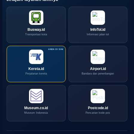
Busway.id
InfoTol.id
Transportasi kota
Informasi jalan tol
Kereta.id
Airport.id
Perjalanan kereta
Bandara dan penerbangan
Museum.co.id
Postcode.id
Museum Indonesia
Pencarian kode pos