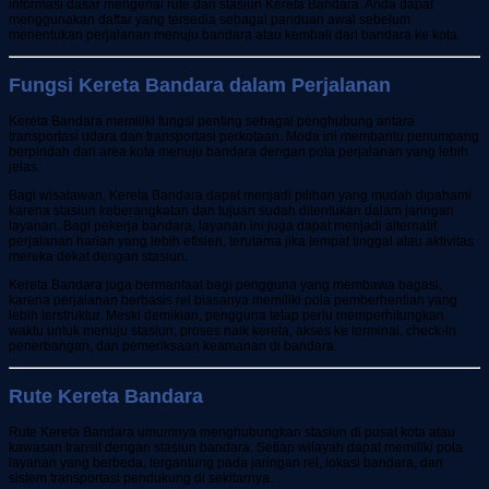
informasi dasar mengenai rute dan stasiun Kereta Bandara. Anda dapat
menggunakan daftar yang tersedia sebagai panduan awal sebelum
menentukan perjalanan menuju bandara atau kembali dari bandara ke kota.
Fungsi Kereta Bandara dalam Perjalanan
Kereta Bandara memiliki fungsi penting sebagai penghubung antara
transportasi udara dan transportasi perkotaan. Moda ini membantu penumpang
berpindah dari area kota menuju bandara dengan pola perjalanan yang lebih
jelas.
Bagi wisatawan, Kereta Bandara dapat menjadi pilihan yang mudah dipahami
karena stasiun keberangkatan dan tujuan sudah ditentukan dalam jaringan
layanan. Bagi pekerja bandara, layanan ini juga dapat menjadi alternatif
perjalanan harian yang lebih efisien, terutama jika tempat tinggal atau aktivitas
mereka dekat dengan stasiun.
Kereta Bandara juga bermanfaat bagi pengguna yang membawa bagasi,
karena perjalanan berbasis rel biasanya memiliki pola pemberhentian yang
lebih terstruktur. Meski demikian, pengguna tetap perlu memperhitungkan
waktu untuk menuju stasiun, proses naik kereta, akses ke terminal, check-in
penerbangan, dan pemeriksaan keamanan di bandara.
Rute Kereta Bandara
Rute Kereta Bandara umumnya menghubungkan stasiun di pusat kota atau
kawasan transit dengan stasiun bandara. Setiap wilayah dapat memiliki pola
layanan yang berbeda, tergantung pada jaringan rel, lokasi bandara, dan
sistem transportasi pendukung di sekitarnya.