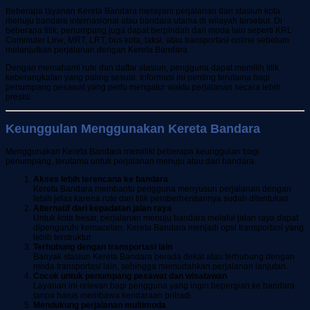
Beberapa layanan Kereta Bandara melayani perjalanan dari stasiun kota
menuju bandara internasional atau bandara utama di wilayah tersebut. Di
beberapa titik, penumpang juga dapat berpindah dari moda lain seperti KRL
Commuter Line, MRT, LRT, bus kota, taksi, atau transportasi online sebelum
melanjutkan perjalanan dengan Kereta Bandara.
Dengan memahami rute dan daftar stasiun, pengguna dapat memilih titik
keberangkatan yang paling sesuai. Informasi ini penting terutama bagi
penumpang pesawat yang perlu mengatur waktu perjalanan secara lebih
presisi.
Keunggulan Menggunakan Kereta Bandara
Menggunakan Kereta Bandara memiliki beberapa keunggulan bagi
penumpang, terutama untuk perjalanan menuju atau dari bandara.
Akses lebih terencana ke bandara
Kereta Bandara membantu pengguna menyusun perjalanan dengan
lebih jelas karena rute dan titik pemberhentiannya sudah ditentukan.
Alternatif dari kepadatan jalan raya
Untuk kota besar, perjalanan menuju bandara melalui jalan raya dapat
dipengaruhi kemacetan. Kereta Bandara menjadi opsi transportasi yang
lebih terstruktur.
Terhubung dengan transportasi lain
Banyak stasiun Kereta Bandara berada dekat atau terhubung dengan
moda transportasi lain, sehingga memudahkan perjalanan lanjutan.
Cocok untuk penumpang pesawat dan wisatawan
Layanan ini relevan bagi pengguna yang ingin bepergian ke bandara
tanpa harus membawa kendaraan pribadi.
Mendukung perjalanan multimoda