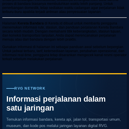
proses di bandara biasanya membutuhkan waktu lebih panjang. Untuk
penerbangan domestik, tetap sediakan waktu cadangan agar perjalanan tidak
terburu-buru apabila terjadi antrean atau penyesuaian layanan.
Halaman
Kereta Bandara
di Kereta.id dibuat untuk membantu pengguna
menemukan informasi rute, stasiun, dan panduan perjalanan Kereta Bandara
secara lebih mudah. Dengan memahami titik keberangkatan, stasiun tujuan,
dan koneksi transportasi lanjutan, Anda dapat merencanakan perjalanan
menuju atau dari bandara dengan lebih praktis.
Gunakan informasi di halaman ini sebagai panduan awal sebelum bepergian.
Untuk jadwal terbaru, tarif, ketersediaan layanan, perubahan operasional, dan
informasi real-time, pengguna tetap disarankan mengecek kanal resmi operator
terkait sebelum melakukan perjalanan.
RVG NETWORK
Informasi perjalanan dalam
satu jaringan
Temukan informasi bandara, kereta api, jalan tol, transportasi umum,
museum, dan kode pos melalui jaringan layanan digital RVG.