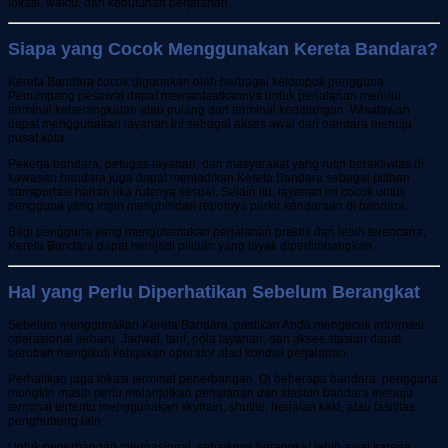
lokasi, waktu, dan kebutuhan perjalanan.
Siapa yang Cocok Menggunakan Kereta Bandara?
Kereta Bandara cocok digunakan oleh berbagai kelompok pengguna.
Penumpang pesawat dapat memanfaatkannya untuk perjalanan menuju
terminal keberangkatan atau pulang dari terminal kedatangan. Wisatawan
dapat menggunakan layanan ini sebagai akses awal dari bandara menuju
pusat kota.
Pekerja bandara, petugas layanan, dan masyarakat yang rutin beraktivitas di
kawasan bandara juga dapat menjadikan Kereta Bandara sebagai pilihan
transportasi harian jika rutenya sesuai. Selain itu, layanan ini cocok untuk
pengguna yang ingin menghindari repotnya parkir kendaraan di bandara.
Bagi pengguna yang mengutamakan perjalanan praktis dan lebih terencana,
Kereta Bandara dapat menjadi pilihan yang layak dipertimbangkan.
Hal yang Perlu Diperhatikan Sebelum Berangkat
Sebelum menggunakan Kereta Bandara, pastikan Anda mengecek informasi
operasional terbaru. Jadwal, tarif, pola layanan, dan akses stasiun dapat
berubah mengikuti kebijakan operator atau kondisi perjalanan.
Perhatikan juga lokasi terminal penerbangan. Di beberapa bandara, pengguna
mungkin masih perlu melanjutkan perjalanan dari stasiun bandara menuju
terminal tertentu menggunakan skytrain, shuttle, berjalan kaki, atau fasilitas
penghubung lain.
Untuk penerbangan internasional, sebaiknya berangkat lebih awal karena