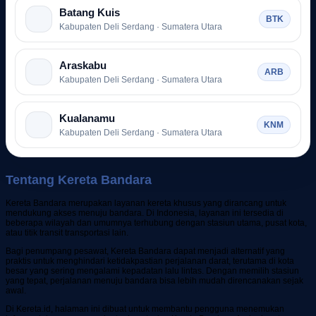
Batang Kuis
BTK
Kabupaten Deli Serdang · Sumatera Utara
Araskabu
ARB
Kabupaten Deli Serdang · Sumatera Utara
Kualanamu
KNM
Kabupaten Deli Serdang · Sumatera Utara
Tentang Kereta Bandara
Kereta Bandara merupakan layanan kereta khusus yang dirancang untuk
mendukung akses menuju bandara. Di Indonesia, layanan ini tersedia di
beberapa wilayah dan umumnya terhubung dengan stasiun utama, pusat kota,
atau titik transit transportasi lain.
Bagi penumpang pesawat, Kereta Bandara dapat menjadi alternatif yang
praktis untuk menghindari ketidakpastian perjalanan darat, terutama di kota
besar yang sering mengalami kepadatan lalu lintas. Dengan memilih stasiun
yang tepat, perjalanan menuju bandara bisa lebih mudah direncanakan sejak
awal.
Di Kereta.id, halaman ini dibuat untuk membantu pengguna menemukan