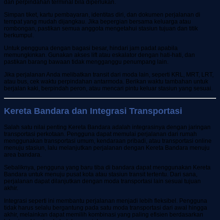
dan perpindahan terminal bila diperlukan.
Simpan tiket, kartu pembayaran, identitas diri, dan dokumen perjalanan di
tempat yang mudah dijangkau. Jika bepergian bersama keluarga atau
rombongan, pastikan semua anggota mengetahui stasiun tujuan dan titik
berkumpul.
Untuk pengguna dengan bagasi besar, hindari jam padat apabila
memungkinkan. Gunakan akses lift atau eskalator dengan hati-hati, dan
pastikan barang bawaan tidak mengganggu penumpang lain.
Jika perjalanan Anda melibatkan transit dari moda lain, seperti KRL, MRT, LRT,
atau bus, cek waktu perpindahan antarmoda. Berikan waktu tambahan untuk
berjalan kaki, berpindah peron, atau mencari pintu keluar stasiun yang sesuai.
Kereta Bandara dan Integrasi Transportasi
Salah satu nilai penting Kereta Bandara adalah integrasinya dengan jaringan
transportasi perkotaan. Pengguna dapat memulai perjalanan dari rumah
menggunakan transportasi umum, kendaraan pribadi, atau transportasi online
menuju stasiun, lalu melanjutkan perjalanan dengan Kereta Bandara menuju
area bandara.
Sebaliknya, pengguna yang baru tiba di bandara dapat menggunakan Kereta
Bandara untuk menuju pusat kota atau stasiun transit tertentu. Dari sana,
perjalanan dapat dilanjutkan dengan moda transportasi lain sesuai tujuan
akhir.
Integrasi seperti ini membantu perjalanan menjadi lebih fleksibel. Pengguna
tidak harus selalu bergantung pada satu moda transportasi dari awal hingga
akhir, melainkan dapat memilih kombinasi yang paling efisien berdasarkan