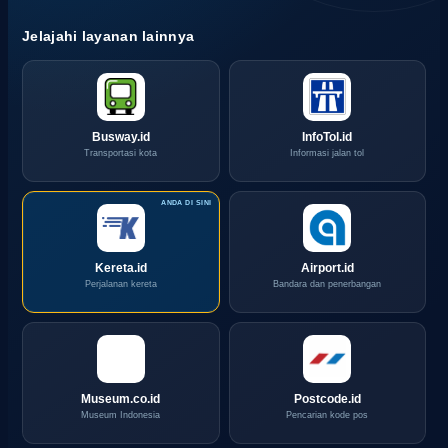
Jelajahi layanan lainnya
Busway.id
InfoTol.id
Transportasi kota
Informasi jalan tol
Kereta.id
Airport.id
Perjalanan kereta
Bandara dan penerbangan
Museum.co.id
Postcode.id
Museum Indonesia
Pencarian kode pos