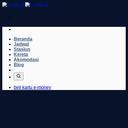
Skip
to
content
Beranda
Jadwal
Stasiun
Kereta
Akomodasi
Blog
beli kartu e-money