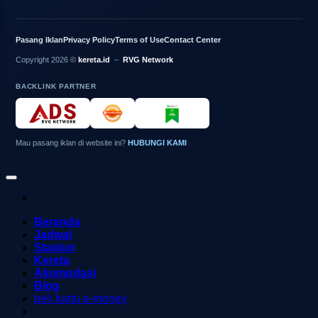
Pasang Iklan
Privacy Policy
Terms of Use
Contact Center
Copyright 2026 ©
kereta.id
–
RVG Network
BACKLINK PARTNER
Mau pasang iklan di website ini?
HUBUNGI KAMI
Beranda
Jadwal
Stasiun
Kereta
Akomodasi
Blog
beli kartu e-money