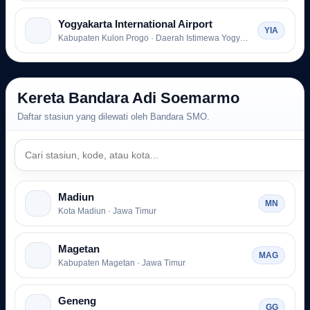
Yogyakarta International Airport
YIA
Kabupaten Kulon Progo · Daerah Istimewa Yogyakarta
Kereta Bandara Adi Soemarmo
Daftar stasiun yang dilewati oleh Bandara SMO.
Madiun
MN
Kota Madiun · Jawa Timur
Magetan
MAG
Kabupaten Magetan · Jawa Timur
Geneng
GG