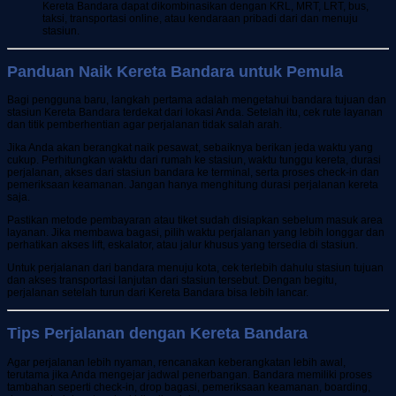
Kereta Bandara dapat dikombinasikan dengan KRL, MRT, LRT, bus,
taksi, transportasi online, atau kendaraan pribadi dari dan menuju
stasiun.
Panduan Naik Kereta Bandara untuk Pemula
Bagi pengguna baru, langkah pertama adalah mengetahui bandara tujuan dan
stasiun Kereta Bandara terdekat dari lokasi Anda. Setelah itu, cek rute layanan
dan titik pemberhentian agar perjalanan tidak salah arah.
Jika Anda akan berangkat naik pesawat, sebaiknya berikan jeda waktu yang
cukup. Perhitungkan waktu dari rumah ke stasiun, waktu tunggu kereta, durasi
perjalanan, akses dari stasiun bandara ke terminal, serta proses check-in dan
pemeriksaan keamanan. Jangan hanya menghitung durasi perjalanan kereta
saja.
Pastikan metode pembayaran atau tiket sudah disiapkan sebelum masuk area
layanan. Jika membawa bagasi, pilih waktu perjalanan yang lebih longgar dan
perhatikan akses lift, eskalator, atau jalur khusus yang tersedia di stasiun.
Untuk perjalanan dari bandara menuju kota, cek terlebih dahulu stasiun tujuan
dan akses transportasi lanjutan dari stasiun tersebut. Dengan begitu,
perjalanan setelah turun dari Kereta Bandara bisa lebih lancar.
Tips Perjalanan dengan Kereta Bandara
Agar perjalanan lebih nyaman, rencanakan keberangkatan lebih awal,
terutama jika Anda mengejar jadwal penerbangan. Bandara memiliki proses
tambahan seperti check-in, drop bagasi, pemeriksaan keamanan, boarding,