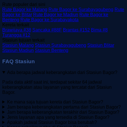
Rute populer dari sini
Rute Bagor ke Malang
Rute Bagor ke Surabayagubeng
Rute
Bagor ke Blitar
Rute Bagor ke Madiun
Rute Bagor ke
Benteng
Rute Bagor ke Surabayakota
Kereta terkait
Brawijaya #38
Sancaka #88F
Brantas #152
Bima #8
Turangga #12
Stasiun tujuan terkait
Stasiun Malang
Stasiun Surabayagubeng
Stasiun Blitar
Stasiun Madiun
Stasiun Benteng
FAQ Stasiun
Ada berapa jadwal keberangkatan dari Stasiun Bagor?
Pada data aktif saat ini, terdapat sekitar 64 jadwal
keberangkatan atau layanan yang tercatat dari Stasiun
Bagor.
Ke mana saja tujuan kereta dari Stasiun Bagor?
Jam berapa keberangkatan pertama dari Stasiun Bagor?
Jam berapa keberangkatan terakhir dari Stasiun Bagor?
Jenis layanan apa yang tersedia di Stasiun Bagor?
Apakah jadwal Stasiun Bagor bisa berubah?