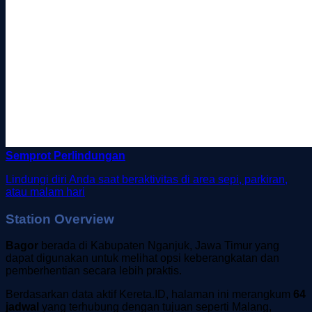
Semprot Perlindungan
Lindungi diri Anda saat beraktivitas di area sepi, parkiran,
atau malam hari
Station Overview
Bagor
berada di Kabupaten Nganjuk, Jawa Timur yang
dapat digunakan untuk melihat opsi keberangkatan dan
pemberhentian secara lebih praktis.
Berdasarkan data aktif Kereta.ID, halaman ini merangkum
64
jadwal
yang terhubung dengan tujuan seperti Malang,