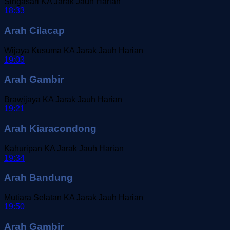
Singasari
KA Jarak Jauh
Harian
18:33
Arah Cilacap
Wijaya Kusuma
KA Jarak Jauh
Harian
19:03
Arah Gambir
Brawijaya
KA Jarak Jauh
Harian
19:21
Arah Kiaracondong
Kahuripan
KA Jarak Jauh
Harian
19:34
Arah Bandung
Mutiara Selatan
KA Jarak Jauh
Harian
19:50
Arah Gambir