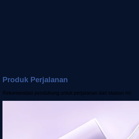
Produk Perjalanan
Rekomendasi pendukung untuk perjalanan dari stasiun ini.