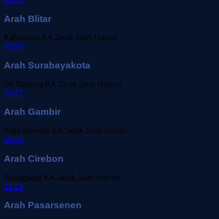
Arah Blitar
Kahuripan
KA Jarak Jauh
Harian
09:56
Arah Surabayakota
Sri Tanjung
KA Jarak Jauh
Harian
10:17
Arah Gambir
Argo Semeru
KA Jarak Jauh
Harian
10:35
Arah Cirebon
Ranggajati
KA Jarak Jauh
Harian
11:29
Arah Pasarsenen