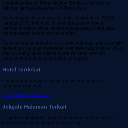
Surabayagubeng, Blitar, Madiun, Benteng, dan tujuan
lainnya, termasuk layanan KA Jarak Jauh.
Rentang jadwal yang tercatat mulai sekitar pukul 00:22
sampai 23:52. Informasi ini membantu penumpang
membandingkan waktu keberangkatan pagi, siang, atau
malam sesuai kebutuhan perjalanan.
Gunakan daftar jadwal di sisi utama halaman untuk memilih
perjalanan yang paling sesuai, memperkirakan waktu tiba di
stasiun, menyiapkan rencana transit, serta mencari
kebutuhan pendukung sebelum berangkat.
Hotel Terdekat
Cari penginapan dekat Bagor untuk memudahkan
perjalanan lanjutan.
Cari hotel dekat stasiun
Jelajahi Halaman Terkait
Lanjutkan eksplorasi jadwal dari stasiun ini melalui rute,
kereta, dan stasiun tujuan yang relevan.