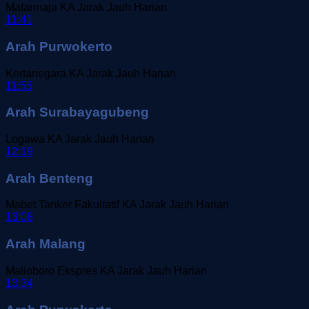
Matarmaja
KA Jarak Jauh
Harian
11:41
Arah Purwokerto
Kertanegara
KA Jarak Jauh
Harian
11:55
Arah Surabayagubeng
Logawa
KA Jarak Jauh
Harian
12:19
Arah Benteng
Mabet Tanker Fakultatif
KA Jarak Jauh
Harian
13:08
Arah Malang
Malioboro Ekspres
KA Jarak Jauh
Harian
13:34