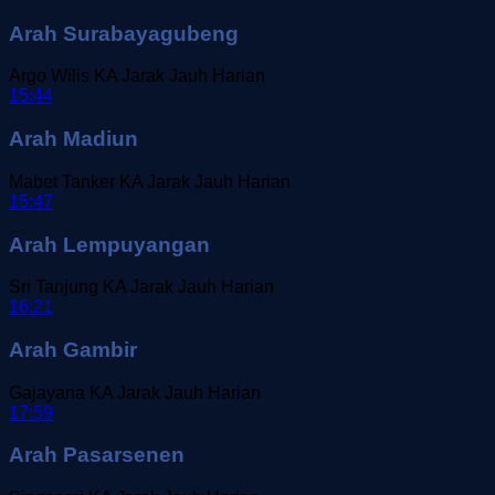
Arah Surabayagubeng
Argo Wilis
KA Jarak Jauh
Harian
15:44
Arah Madiun
Mabet Tanker
KA Jarak Jauh
Harian
15:47
Arah Lempuyangan
Sri Tanjung
KA Jarak Jauh
Harian
16:21
Arah Gambir
Gajayana
KA Jarak Jauh
Harian
17:59
Arah Pasarsenen