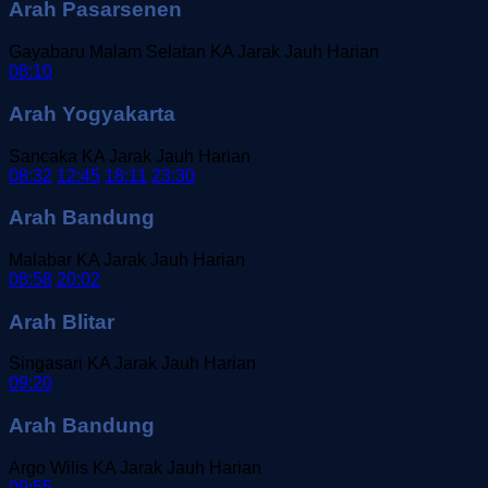
Arah Pasarsenen
Gayabaru Malam Selatan
KA Jarak Jauh
Harian
08:10
Arah Yogyakarta
Sancaka
KA Jarak Jauh
Harian
08:32
12:45
18:11
23:30
Arah Bandung
Malabar
KA Jarak Jauh
Harian
08:58
20:02
Arah Blitar
Singasari
KA Jarak Jauh
Harian
09:20
Arah Bandung
Argo Wilis
KA Jarak Jauh
Harian
09:55