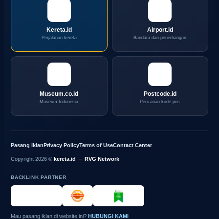
Kereta.id
Airport.id
Perjalanan kereta
Bandara dan penerbangan
Museum.co.id
Postcode.id
Museum Indonesia
Pencarian kode pos
Pasang Iklan
Privacy Policy
Terms of Use
Contact Center
Copyright 2026 ©
kereta.id
–
RVG Network
BACKLINK PARTNER
Mau pasang iklan di website ini?
HUBUNGI KAMI