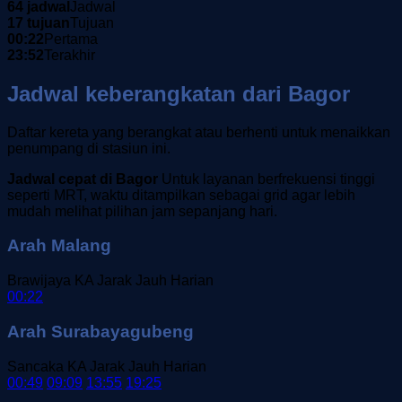
64 jadwal
Jadwal
17 tujuan
Tujuan
00:22
Pertama
23:52
Terakhir
Jadwal keberangkatan dari Bagor
Daftar kereta yang berangkat atau berhenti untuk menaikkan
penumpang di stasiun ini.
Jadwal cepat di Bagor
Untuk layanan berfrekuensi tinggi
seperti MRT, waktu ditampilkan sebagai grid agar lebih
mudah melihat pilihan jam sepanjang hari.
Arah Malang
Brawijaya
KA Jarak Jauh
Harian
00:22
Arah Surabayagubeng
Sancaka
KA Jarak Jauh
Harian
00:49
09:09
13:55
19:25