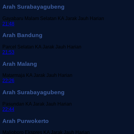
Arah Surabayagubeng
Gayabaru Malam Selatan
KA Jarak Jauh
Harian
21:48
Arah Bandung
Parcel Selatan
KA Jarak Jauh
Harian
21:53
Arah Malang
Matarmaja
KA Jarak Jauh
Harian
22:26
Arah Surabayagubeng
Pasundan
KA Jarak Jauh
Harian
22:44
Arah Purwokerto
Malioboro Ekspres
KA Jarak Jauh
Harian