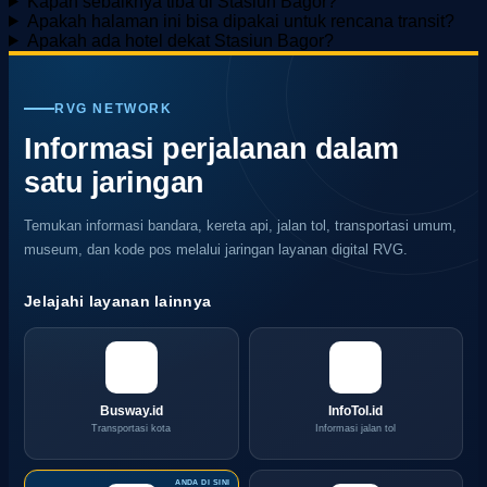
Kapan sebaiknya tiba di Stasiun Bagor?
Apakah halaman ini bisa dipakai untuk rencana transit?
Apakah ada hotel dekat Stasiun Bagor?
RVG NETWORK
Informasi perjalanan dalam
satu jaringan
Temukan informasi bandara, kereta api, jalan tol, transportasi umum,
museum, dan kode pos melalui jaringan layanan digital RVG.
Jelajahi layanan lainnya
Busway.id
InfoTol.id
Transportasi kota
Informasi jalan tol