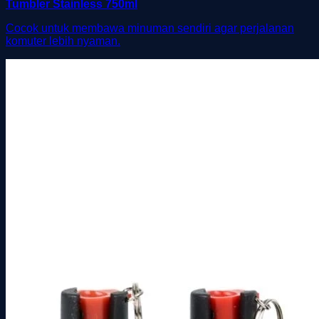
Tumbler Stainless 750ml
Cocok untuk membawa minuman sendiri agar perjalanan
komuter lebih nyaman.