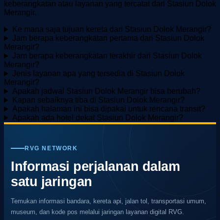
keberangkatan atau layanan yang tercatat dari Stasiun Dolok
Merangir.
Ke mana saja tujuan kereta dari Stasiun Dolok Merangir?
Jam berapa keberangkatan pertama dari Stasiun Dolok
Merangir?
Jam berapa keberangkatan terakhir dari Stasiun Dolok
Merangir?
Jenis layanan apa yang tersedia di Stasiun Dolok
Merangir?
Apakah jadwal Stasiun Dolok Merangir bisa berubah?
Kapan sebaiknya tiba di Stasiun Dolok Merangir?
Apakah halaman ini bisa dipakai untuk rencana transit?
Apakah ada hotel dekat Stasiun Dolok Merangir?
RVG NETWORK
Informasi perjalanan dalam
satu jaringan
Temukan informasi bandara, kereta api, jalan tol, transportasi umum,
museum, dan kode pos melalui jaringan layanan digital RVG.