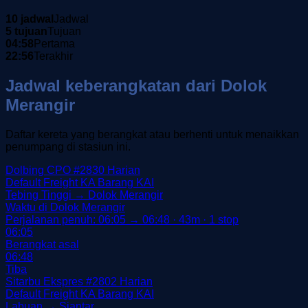
10 jadwal
Jadwal
5 tujuan
Tujuan
04:58
Pertama
22:56
Terakhir
Jadwal keberangkatan dari Dolok
Merangir
Daftar kereta yang berangkat atau berhenti untuk menaikkan
penumpang di stasiun ini.
Dolbing CPO
#2830
Harian
Default
Freight
KA Barang
KAI
Tebing Tinggi → Dolok Merangir
Waktu di Dolok Merangir
Perjalanan penuh: 06:05 → 06:48 · 43m · 1 stop
06:05
Berangkat asal
06:48
Tiba
Sitarbu Ekspres
#2802
Harian
Default
Freight
KA Barang
KAI
Labuan → Siantar