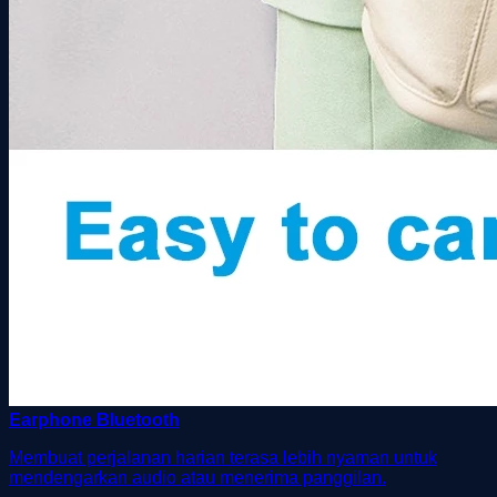
Earphone Bluetooth
Membuat perjalanan harian terasa lebih nyaman untuk
mendengarkan audio atau menerima panggilan.