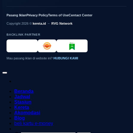
Pasang Iklan
Privacy Policy
Terms of Use
Contact Center
Copyright 2026 ©
kereta.id
–
RVG Network
BACKLINK PARTNER
Mau pasang iklan di website ini?
HUBUNGI KAMI
Beranda
Jadwal
Stasiun
Kereta
Akomodasi
Blog
beli kartu e-money