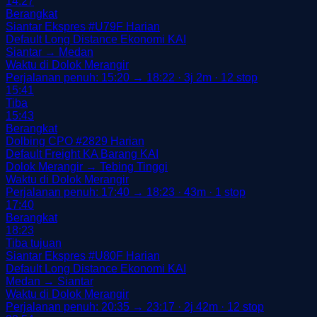
14:27
Berangkat
Siantar Ekspres
#U79F
Harian
Default
Long Distance
Ekonomi
KAI
Siantar → Medan
Waktu di Dolok Merangir
Perjalanan penuh: 15:20 → 18:22 · 3j 2m · 12 stop
15:41
Tiba
15:43
Berangkat
Dolbing CPO
#2829
Harian
Default
Freight
KA Barang
KAI
Dolok Merangir → Tebing Tinggi
Waktu di Dolok Merangir
Perjalanan penuh: 17:40 → 18:23 · 43m · 1 stop
17:40
Berangkat
18:23
Tiba tujuan
Siantar Ekspres
#U80F
Harian
Default
Long Distance
Ekonomi
KAI
Medan → Siantar
Waktu di Dolok Merangir
Perjalanan penuh: 20:35 → 23:17 · 2j 42m · 12 stop