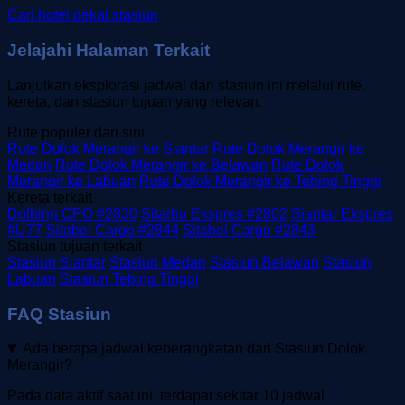
Cari hotel dekat stasiun
Jelajahi Halaman Terkait
Lanjutkan eksplorasi jadwal dari stasiun ini melalui rute,
kereta, dan stasiun tujuan yang relevan.
Rute populer dari sini
Rute Dolok Merangir ke Siantar
Rute Dolok Merangir ke
Medan
Rute Dolok Merangir ke Belawan
Rute Dolok
Merangir ke Labuan
Rute Dolok Merangir ke Tebing Tinggi
Kereta terkait
Dolbing CPO #2830
Sitarbu Ekspres #2802
Siantar Ekspres
#U77
Sitabel Cargo #2844
Sitabel Cargo #2843
Stasiun tujuan terkait
Stasiun Siantar
Stasiun Medan
Stasiun Belawan
Stasiun
Labuan
Stasiun Tebing Tinggi
FAQ Stasiun
Ada berapa jadwal keberangkatan dari Stasiun Dolok
Merangir?
Pada data aktif saat ini, terdapat sekitar 10 jadwal