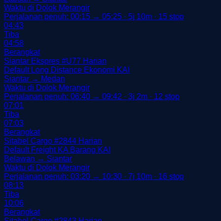
Waktu di Dolok Merangir
Perjalanan penuh: 00:15 → 05:25 · 5j 10m · 15 stop
04:43
Tiba
04:58
Berangkat
Siantar Ekspres
#U77
Harian
Default
Long Distance
Ekonomi
KAI
Siantar → Medan
Waktu di Dolok Merangir
Perjalanan penuh: 06:40 → 09:42 · 3j 2m · 12 stop
07:01
Tiba
07:03
Berangkat
Sitabel Cargo
#2844
Harian
Default
Freight
KA Barang
KAI
Belawan → Siantar
Waktu di Dolok Merangir
Perjalanan penuh: 03:20 → 10:30 · 7j 10m · 16 stop
08:13
Tiba
10:06
Berangkat
Sitabel Cargo
#2843
Harian