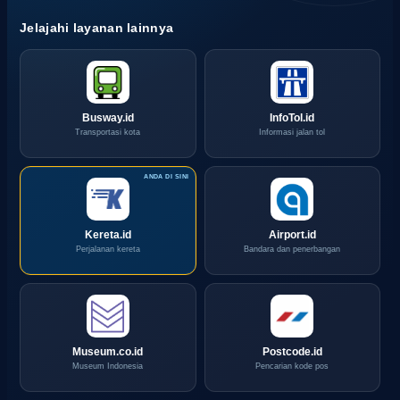
Jelajahi layanan lainnya
Busway.id
InfoTol.id
Transportasi kota
Informasi jalan tol
Kereta.id
Airport.id
Perjalanan kereta
Bandara dan penerbangan
Museum.co.id
Postcode.id
Museum Indonesia
Pencarian kode pos