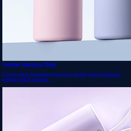
Tumbler Stainless 750ml
Cocok untuk membawa minuman sendiri agar perjalanan
komuter lebih nyaman.