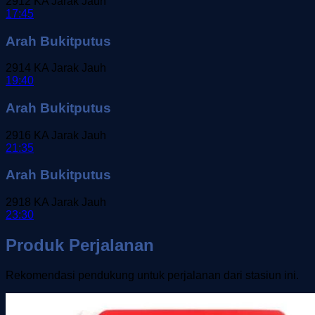
2912
KA Jarak Jauh
17:45
Arah Bukitputus
2914
KA Jarak Jauh
19:40
Arah Bukitputus
2916
KA Jarak Jauh
21:35
Arah Bukitputus
2918
KA Jarak Jauh
23:30
Produk Perjalanan
Rekomendasi pendukung untuk perjalanan dari stasiun ini.