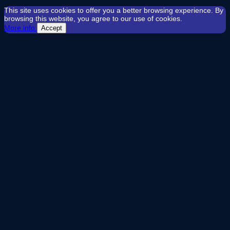
This site uses cookies to offer you a better browsing experience. By
browsing this website, you agree to our use of cookies.
More info
Accept