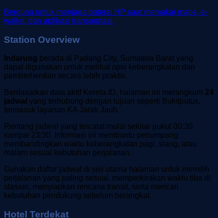
Berguna untuk menjaga baterai HP saat memakai maps, e-
wallet, dan aplikasi transportasi.
Station Overview
Indarung
berada di Padang City, Sumatera Barat yang
dapat digunakan untuk melihat opsi keberangkatan dan
pemberhentian secara lebih praktis.
Berdasarkan data aktif Kereta.ID, halaman ini merangkum
24
jadwal
yang terhubung dengan tujuan seperti Bukitputus,
termasuk layanan KA Jarak Jauh.
Rentang jadwal yang tercatat mulai sekitar pukul 00:30
sampai 23:30. Informasi ini membantu penumpang
membandingkan waktu keberangkatan pagi, siang, atau
malam sesuai kebutuhan perjalanan.
Gunakan daftar jadwal di sisi utama halaman untuk memilih
perjalanan yang paling sesuai, memperkirakan waktu tiba di
stasiun, menyiapkan rencana transit, serta mencari
kebutuhan pendukung sebelum berangkat.
Hotel Terdekat