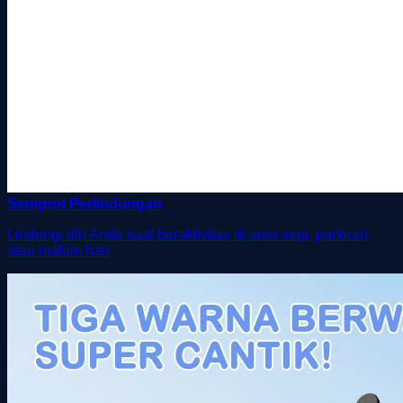
Semprot Perlindungan
Lindungi diri Anda saat beraktivitas di area sepi, parkiran,
atau malam hari