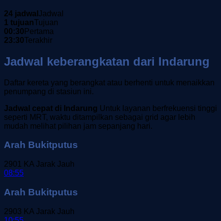
24 jadwal
Jadwal
1 tujuan
Tujuan
00:30
Pertama
23:30
Terakhir
Jadwal keberangkatan dari Indarung
Daftar kereta yang berangkat atau berhenti untuk menaikkan
penumpang di stasiun ini.
Jadwal cepat di Indarung
Untuk layanan berfrekuensi tinggi
seperti MRT, waktu ditampilkan sebagai grid agar lebih
mudah melihat pilihan jam sepanjang hari.
Arah Bukitputus
2901
KA Jarak Jauh
08:55
Arah Bukitputus
2903
KA Jarak Jauh
10:55