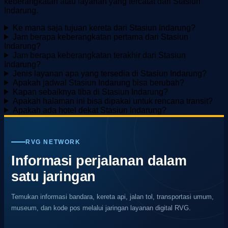
keberangkatan atau layanan yang tercatat dari Stasiun
Indarung.
Ke mana saja tujuan kereta dari Stasiun Indarung?
Jam berapa keberangkatan pertama dari Stasiun
Indarung?
Jam berapa keberangkatan terakhir dari Stasiun
Indarung?
Jenis layanan apa yang tersedia di Stasiun Indarung?
Apakah jadwal Stasiun Indarung bisa berubah?
Kapan sebaiknya tiba di Stasiun Indarung?
Apakah halaman ini bisa dipakai untuk rencana transit?
Apakah ada hotel dekat Stasiun Indarung?
RVG NETWORK
Informasi perjalanan dalam
satu jaringan
Temukan informasi bandara, kereta api, jalan tol, transportasi umum,
museum, dan kode pos melalui jaringan layanan digital RVG.