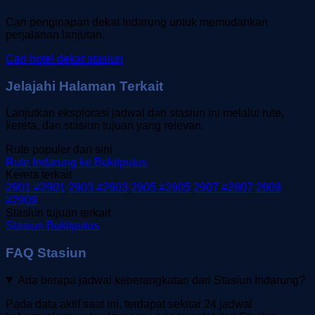
Cari penginapan dekat Indarung untuk memudahkan
perjalanan lanjutan.
Cari hotel dekat stasiun
Jelajahi Halaman Terkait
Lanjutkan eksplorasi jadwal dari stasiun ini melalui rute,
kereta, dan stasiun tujuan yang relevan.
Rute populer dari sini
Rute Indarung ke Bukitputus
Kereta terkait
2901 #2901
2903 #2903
2905 #2905
2907 #2907
2909
#2909
Stasiun tujuan terkait
Stasiun Bukitputus
FAQ Stasiun
Ada berapa jadwal keberangkatan dari Stasiun Indarung?
Pada data aktif saat ini, terdapat sekitar 24 jadwal