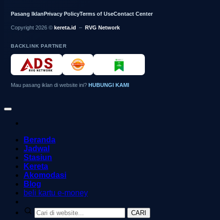
Pasang Iklan
Privacy Policy
Terms of Use
Contact Center
Copyright 2026 ©
kereta.id
–
RVG Network
BACKLINK PARTNER
Mau pasang iklan di website ini?
HUBUNGI KAMI
Beranda
Jadwal
Stasiun
Kereta
Akomodasi
Blog
beli kartu e-money
CARI