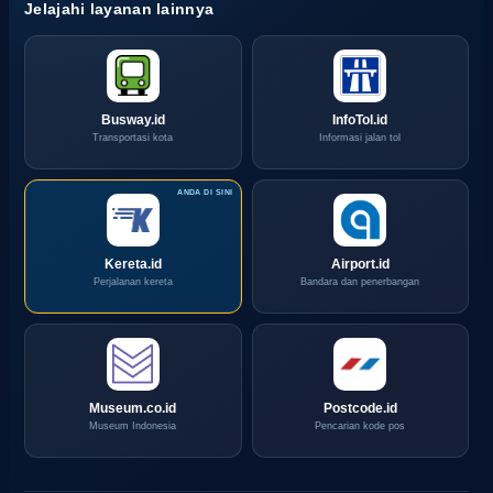
Jelajahi layanan lainnya
Busway.id
InfoTol.id
Transportasi kota
Informasi jalan tol
Kereta.id
Airport.id
Perjalanan kereta
Bandara dan penerbangan
Museum.co.id
Postcode.id
Museum Indonesia
Pencarian kode pos