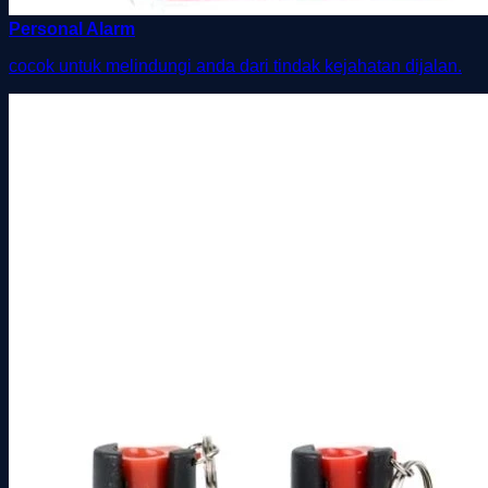
Personal Alarm
cocok untuk melindungi anda dari tindak kejahatan dijalan.