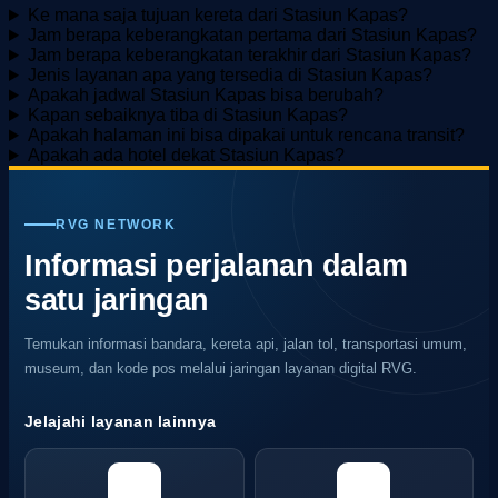
Ke mana saja tujuan kereta dari Stasiun Kapas?
Jam berapa keberangkatan pertama dari Stasiun Kapas?
Jam berapa keberangkatan terakhir dari Stasiun Kapas?
Jenis layanan apa yang tersedia di Stasiun Kapas?
Apakah jadwal Stasiun Kapas bisa berubah?
Kapan sebaiknya tiba di Stasiun Kapas?
Apakah halaman ini bisa dipakai untuk rencana transit?
Apakah ada hotel dekat Stasiun Kapas?
RVG NETWORK
Informasi perjalanan dalam
satu jaringan
Temukan informasi bandara, kereta api, jalan tol, transportasi umum,
museum, dan kode pos melalui jaringan layanan digital RVG.
Jelajahi layanan lainnya