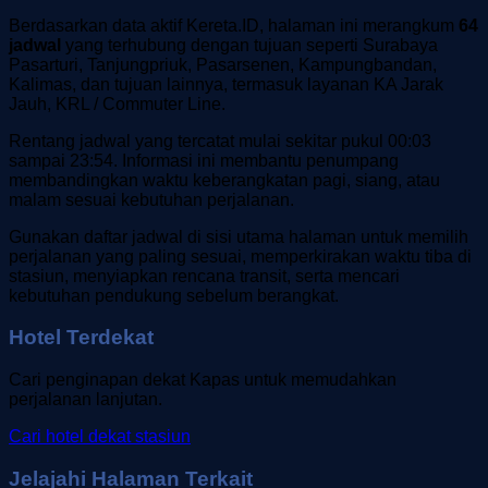
Berdasarkan data aktif Kereta.ID, halaman ini merangkum
64
jadwal
yang terhubung dengan tujuan seperti Surabaya
Pasarturi, Tanjungpriuk, Pasarsenen, Kampungbandan,
Kalimas, dan tujuan lainnya, termasuk layanan KA Jarak
Jauh, KRL / Commuter Line.
Rentang jadwal yang tercatat mulai sekitar pukul 00:03
sampai 23:54. Informasi ini membantu penumpang
membandingkan waktu keberangkatan pagi, siang, atau
malam sesuai kebutuhan perjalanan.
Gunakan daftar jadwal di sisi utama halaman untuk memilih
perjalanan yang paling sesuai, memperkirakan waktu tiba di
stasiun, menyiapkan rencana transit, serta mencari
kebutuhan pendukung sebelum berangkat.
Hotel Terdekat
Cari penginapan dekat Kapas untuk memudahkan
perjalanan lanjutan.
Cari hotel dekat stasiun
Jelajahi Halaman Terkait