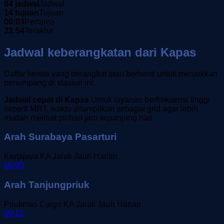
64 jadwal
Jadwal
14 tujuan
Tujuan
00:03
Pertama
23:54
Terakhir
Jadwal keberangkatan dari Kapas
Daftar kereta yang berangkat atau berhenti untuk menaikkan
penumpang di stasiun ini.
Jadwal cepat di Kapas
Untuk layanan berfrekuensi tinggi
seperti MRT, waktu ditampilkan sebagai grid agar lebih
mudah melihat pilihan jam sepanjang hari.
Arah Surabaya Pasarturi
Kertajaya
KA Jarak Jauh
Harian
00:03
Arah Tanjungpriuk
Priukmas Cargo
KA Jarak Jauh
Harian
00:12