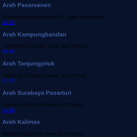
Arah Pasarsenen
Dharmawangsa Ekspres
KA Jarak Jauh
Harian
00:25
Arah Kampungbandan
Limasdan Cargo
KA Jarak Jauh
Harian
00:43
Arah Tanjungpriuk
Kenlimas Cargo
KA Jarak Jauh
Harian
01:15
Arah Surabaya Pasarturi
Sancaka Utara
KA Jarak Jauh
Harian
01:36
Arah Kalimas
Kalimas Cargo
KA Jarak Jauh
Harian