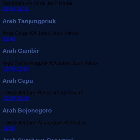
Sembrani
KA Jarak Jauh
Harian
08:54
21:21
Arah Tanjungpriuk
Aksa Cargo
KA Jarak Jauh
Harian
09:40
Arah Gambir
Argo Bromo Anggrek
KA Jarak Jauh
Harian
10:09
22:14
Arah Cepu
Commuter Line Blorasura
Krl
Harian
10:39
21:48
Arah Bojonegoro
Commuter Line Arjonegoro
Krl
Harian
11:18