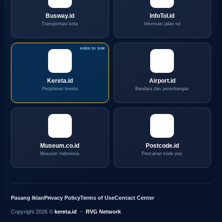
Busway.id
InfoTol.id
Transportasi kota
Informasi jalan tol
Kereta.id
Airport.id
Perjalanan kereta
Bandara dan penerbangan
Museum.co.id
Postcode.id
Museum Indonesia
Pencarian kode pos
Pasang Iklan
Privacy Policy
Terms of Use
Contact Center
Copyright 2026 ©
kereta.id
–
RVG Network