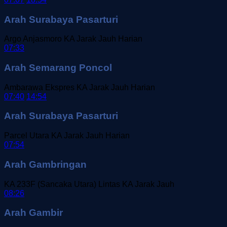
Arah Surabaya Pasarturi
Argo Anjasmoro
KA Jarak Jauh
Harian
07:33
Arah Semarang Poncol
Ambarawa Ekspres
KA Jarak Jauh
Harian
07:40
14:54
Arah Surabaya Pasarturi
Parcel Utara
KA Jarak Jauh
Harian
07:54
Arah Gambringan
KA 233F (Sancaka Utara) Lintas
KA Jarak Jauh
08:26
Arah Gambir