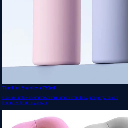
Tumbler Stainless 750ml
Cocok untuk membawa minuman sendiri agar perjalanan
komuter lebih nyaman.