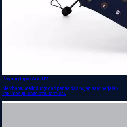
Payung Lipat Anti UV
Membantu melindungi dari panas dan hujan saat berjalan
kaki menuju halte atau terminal.