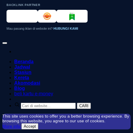
BACKLINK PARTNER
Mau pasang iklan di website ini?
HUBUNGI KAMI
Beranda
Jadwal
Stasiun
Kereta
Akomodasi
Blog
beli kartu e-money
CARI
This site uses cookies to offer you a better browsing experience. By
browsing this website, you agree to our use of cookies.
More info
Accept