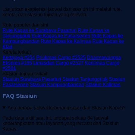
Lanjutkan eksplorasi jadwal dari stasiun ini melalui rute,
kereta, dan stasiun tujuan yang relevan.
Rute populer dari sini
Rute Kapas ke Surabaya Pasarturi
Rute Kapas ke
Tanjungpriuk
Rute Kapas ke Pasarsenen
Rute Kapas ke
Kampungbandan
Rute Kapas ke Kalimas
Rute Kapas ke
Klari
Kereta terkait
Kertajaya #254
Priukmas Cargo #2525
Dharmawangsa
Ekspres #165
Limasdan Cargo #2527
Kenlimas Cargo
#2501
Stasiun tujuan terkait
Stasiun Surabaya Pasarturi
Stasiun Tanjungpriuk
Stasiun
Pasarsenen
Stasiun Kampungbandan
Stasiun Kalimas
FAQ Stasiun
Ada berapa jadwal keberangkatan dari Stasiun Kapas?
Pada data aktif saat ini, terdapat sekitar 64 jadwal
keberangkatan atau layanan yang tercatat dari Stasiun
Kapas.