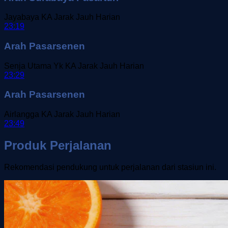
Jayabaya
KA Jarak Jauh
Harian
23:19
Arah Pasarsenen
Senja Utama Yk
KA Jarak Jauh
Harian
23:29
Arah Pasarsenen
Airlangga
KA Jarak Jauh
Harian
23:49
Produk Perjalanan
Rekomendasi pendukung untuk perjalanan dari stasiun ini.