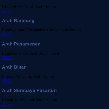
Menoreh
KA Jarak Jauh
Harian
14:35
Arah Bandung
Parahyangan Fakultatif
KA Jarak Jauh
Harian
14:42
Arah Pasarsenen
Bogowonto
KA Jarak Jauh
Harian
14:52
Arah Blitar
Brantas
KA Jarak Jauh
Harian
15:09
Arah Surabaya Pasarturi
Kertajaya
KA Jarak Jauh
Harian
15:36