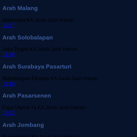
Arah Malang
Matarmaja
KA Jarak Jauh
Harian
12:27
Arah Solobalapan
Jaka Tingkir
KA Jarak Jauh
Harian
12:49
Arah Surabaya Pasarturi
Blambangan Ekspres
KA Jarak Jauh
Harian
13:19
Arah Pasarsenen
Fajar Utama Yk
KA Jarak Jauh
Harian
13:22
Arah Jombang
Bangunkarta
KA Jarak Jauh
Harian