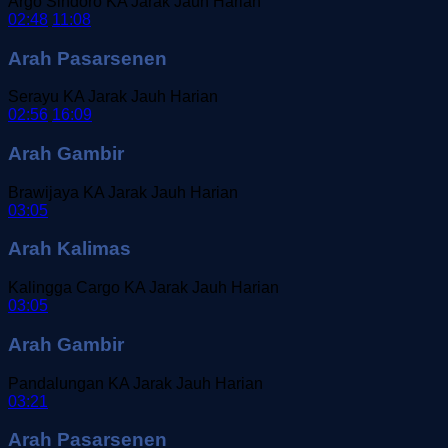
Argo Sindoro
KA Jarak Jauh
Harian
02:48
11:08
Arah Pasarsenen
Serayu
KA Jarak Jauh
Harian
02:56
16:09
Arah Gambir
Brawijaya
KA Jarak Jauh
Harian
03:05
Arah Kalimas
Kalingga Cargo
KA Jarak Jauh
Harian
03:05
Arah Gambir
Pandalungan
KA Jarak Jauh
Harian
03:21
Arah Pasarsenen