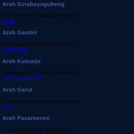
Arah Surabayagubeng
Argo Semeru
KA Jarak Jauh
Harian
07:18
Arah Gambir
Gunungjati
KA Jarak Jauh
Harian
07:28
20:33
Arah Kutoarjo
Sawunggalih
KA Jarak Jauh
Harian
07:32
14:09
21:08
Arah Garut
Papandayan
KA Jarak Jauh
Harian
07:42
Arah Pasarsenen
Kertajaya
KA Jarak Jauh
Harian