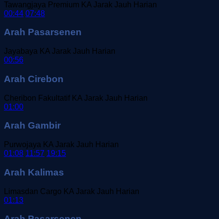
Tawangjaya Premium
KA Jarak Jauh
Harian
00:44
07:48
Arah Pasarsenen
Jayabaya
KA Jarak Jauh
Harian
00:56
Arah Cirebon
Cheribon Fakultatif
KA Jarak Jauh
Harian
01:00
Arah Gambir
Purwojaya
KA Jarak Jauh
Harian
01:08
11:57
19:15
Arah Kalimas
Limasdan Cargo
KA Jarak Jauh
Harian
01:13
Arah Pasarsenen