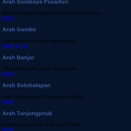
Arah Surabaya Pasarturi
Dharmawangsa Ekspres
KA Jarak Jauh
Harian
09:20
Arah Gambir
Cakrabuana
KA Jarak Jauh
Harian
09:25
17:45
Arah Banjar
Pangandaran
KA Jarak Jauh
Harian
09:34
Arah Solobalapan
Argo Dwipangga
KA Jarak Jauh
Harian
09:43
Arah Tanjungpriuk
Kalingga Cargo
KA Jarak Jauh
Harian
09:47