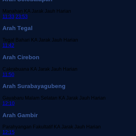
Manahan
KA Jarak Jauh
Harian
11:33
23:53
Arah Tegal
Tegal Bahari
KA Jarak Jauh
Harian
11:42
Arah Cirebon
Cakrabuana
KA Jarak Jauh
Harian
11:50
Arah Surabayagubeng
Gayabaru Malam Selatan
KA Jarak Jauh
Harian
12:10
Arah Gambir
Parahyangan Fakultatif
KA Jarak Jauh
Harian
12:15