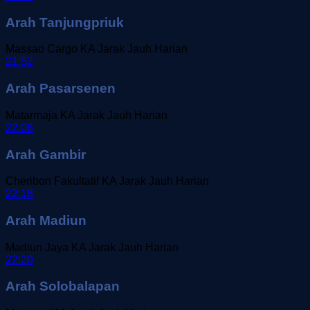
Arah Tanjungpriuk
Massao Cargo
KA Jarak Jauh
Harian
21:52
Arah Pasarsenen
Matarmaja
KA Jarak Jauh
Harian
22:06
Arah Gambir
Cheribon Fakultatif
KA Jarak Jauh
Harian
22:18
Arah Madiun
Madiun Jaya
KA Jarak Jauh
Harian
22:20
Arah Solobalapan