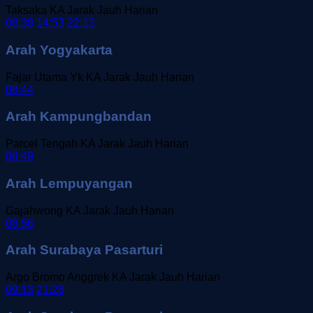
Taksaka
KA Jarak Jauh
Harian
08:38
14:53
22:13
Arah Yogyakarta
Fajar Utama Yk
KA Jarak Jauh
Harian
08:44
Arah Kampungbandan
Parcel Tengah
KA Jarak Jauh
Harian
08:49
Arah Lempuyangan
Gajahwong
KA Jarak Jauh
Harian
08:56
Arah Surabaya Pasarturi
Argo Bromo Anggrek
KA Jarak Jauh
Harian
09:13
21:23