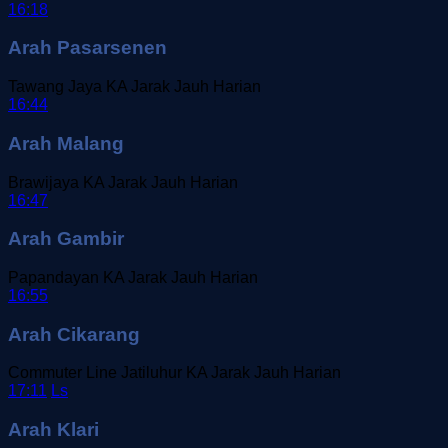
16:18
Arah Pasarsenen
Tawang Jaya
KA Jarak Jauh
Harian
16:44
Arah Malang
Brawijaya
KA Jarak Jauh
Harian
16:47
Arah Gambir
Papandayan
KA Jarak Jauh
Harian
16:55
Arah Cikarang
Commuter Line Jatiluhur
KA Jarak Jauh
Harian
17:11
Ls
Arah Klari