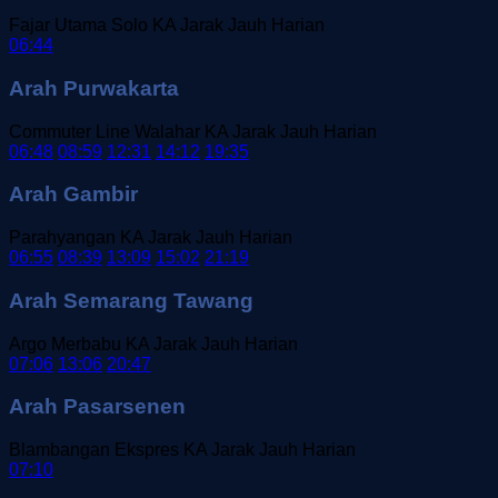
Fajar Utama Solo
KA Jarak Jauh
Harian
06:44
Arah Purwakarta
Commuter Line Walahar
KA Jarak Jauh
Harian
06:48
08:59
12:31
14:12
19:35
Arah Gambir
Parahyangan
KA Jarak Jauh
Harian
06:55
08:39
13:09
15:02
21:19
Arah Semarang Tawang
Argo Merbabu
KA Jarak Jauh
Harian
07:06
13:06
20:47
Arah Pasarsenen
Blambangan Ekspres
KA Jarak Jauh
Harian
07:10