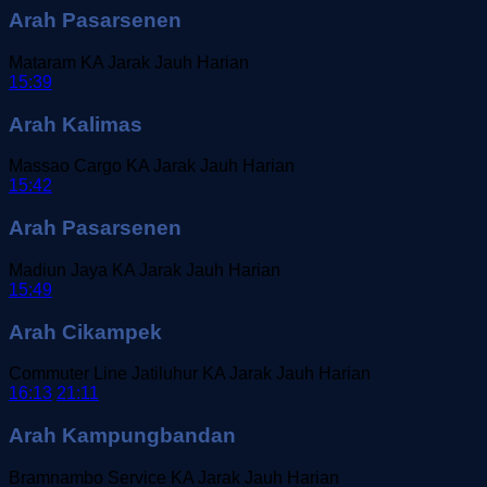
Arah Pasarsenen
Mataram
KA Jarak Jauh
Harian
15:39
Arah Kalimas
Massao Cargo
KA Jarak Jauh
Harian
15:42
Arah Pasarsenen
Madiun Jaya
KA Jarak Jauh
Harian
15:49
Arah Cikampek
Commuter Line Jatiluhur
KA Jarak Jauh
Harian
16:13
21:11
Arah Kampungbandan
Bramnambo Service
KA Jarak Jauh
Harian