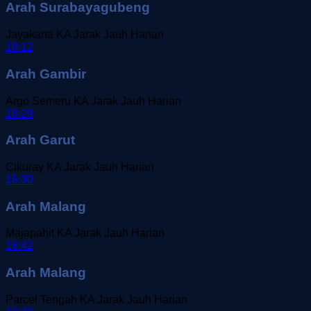
Arah Surabayagubeng
Jayakarta
KA Jarak Jauh
Harian
18:12
Arah Gambir
Argo Semeru
KA Jarak Jauh
Harian
18:29
Arah Garut
Cikuray
KA Jarak Jauh
Harian
18:30
Arah Malang
Majapahit
KA Jarak Jauh
Harian
18:42
Arah Malang
Parcel Tengah
KA Jarak Jauh
Harian