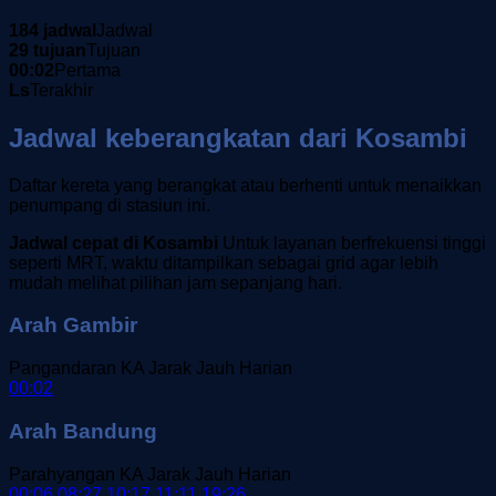
184 jadwal
Jadwal
29 tujuan
Tujuan
00:02
Pertama
Ls
Terakhir
Jadwal keberangkatan dari Kosambi
Daftar kereta yang berangkat atau berhenti untuk menaikkan
penumpang di stasiun ini.
Jadwal cepat di Kosambi
Untuk layanan berfrekuensi tinggi
seperti MRT, waktu ditampilkan sebagai grid agar lebih
mudah melihat pilihan jam sepanjang hari.
Arah Gambir
Pangandaran
KA Jarak Jauh
Harian
00:02
Arah Bandung
Parahyangan
KA Jarak Jauh
Harian
00:06
08:27
10:17
11:11
19:26