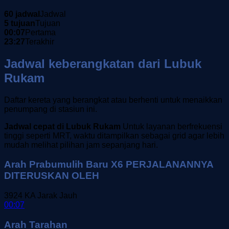
60 jadwal
Jadwal
5 tujuan
Tujuan
00:07
Pertama
23:27
Terakhir
Jadwal keberangkatan dari Lubuk
Rukam
Daftar kereta yang berangkat atau berhenti untuk menaikkan
penumpang di stasiun ini.
Jadwal cepat di Lubuk Rukam
Untuk layanan berfrekuensi
tinggi seperti MRT, waktu ditampilkan sebagai grid agar lebih
mudah melihat pilihan jam sepanjang hari.
Arah Prabumulih Baru X6 PERJALANANNYA
DITERUSKAN OLEH
3924
KA Jarak Jauh
00:07
Arah Tarahan