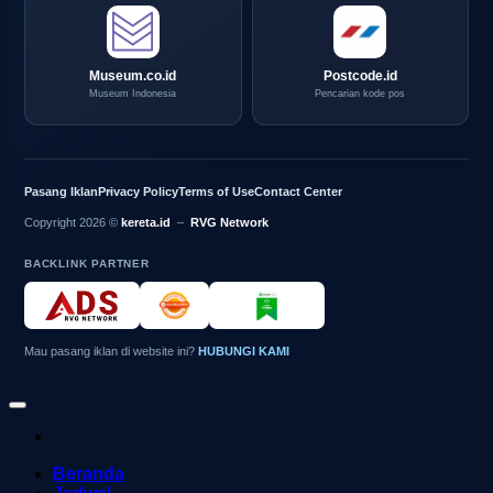
Museum.co.id
Postcode.id
Museum Indonesia
Pencarian kode pos
Pasang Iklan
Privacy Policy
Terms of Use
Contact Center
Copyright 2026 ©
kereta.id
–
RVG Network
BACKLINK PARTNER
Mau pasang iklan di website ini?
HUBUNGI KAMI
Beranda