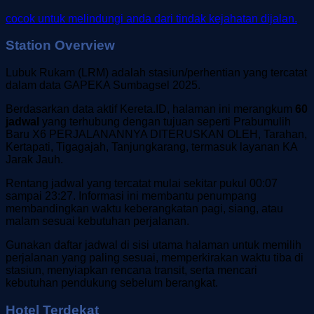
cocok untuk melindungi anda dari tindak kejahatan dijalan.
Station Overview
Lubuk Rukam (LRM) adalah stasiun/perhentian yang tercatat
dalam data GAPEKA Sumbagsel 2025.
Berdasarkan data aktif Kereta.ID, halaman ini merangkum
60
jadwal
yang terhubung dengan tujuan seperti Prabumulih
Baru X6 PERJALANANNYA DITERUSKAN OLEH, Tarahan,
Kertapati, Tigagajah, Tanjungkarang, termasuk layanan KA
Jarak Jauh.
Rentang jadwal yang tercatat mulai sekitar pukul 00:07
sampai 23:27. Informasi ini membantu penumpang
membandingkan waktu keberangkatan pagi, siang, atau
malam sesuai kebutuhan perjalanan.
Gunakan daftar jadwal di sisi utama halaman untuk memilih
perjalanan yang paling sesuai, memperkirakan waktu tiba di
stasiun, menyiapkan rencana transit, serta mencari
kebutuhan pendukung sebelum berangkat.
Hotel Terdekat