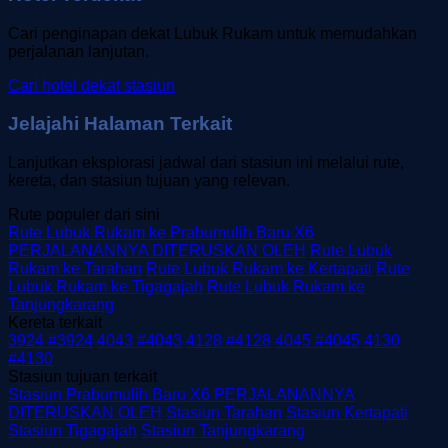
Cari penginapan dekat Lubuk Rukam untuk memudahkan
perjalanan lanjutan.
Cari hotel dekat stasiun
Jelajahi Halaman Terkait
Lanjutkan eksplorasi jadwal dari stasiun ini melalui rute,
kereta, dan stasiun tujuan yang relevan.
Rute populer dari sini
Rute Lubuk Rukam ke Prabumulih Baru X6
PERJALANANNYA DITERUSKAN OLEH
Rute Lubuk
Rukam ke Tarahan
Rute Lubuk Rukam ke Kertapati
Rute
Lubuk Rukam ke Tigagajah
Rute Lubuk Rukam ke
Tanjungkarang
Kereta terkait
3924 #3924
4043 #4043
4128 #4128
4045 #4045
4130
#4130
Stasiun tujuan terkait
Stasiun Prabumulih Baru X6 PERJALANANNYA
DITERUSKAN OLEH
Stasiun Tarahan
Stasiun Kertapati
Stasiun Tigagajah
Stasiun Tanjungkarang