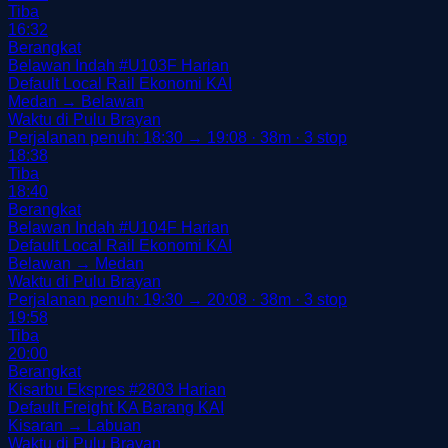
Tiba
16:32
Berangkat
Belawan Indah
#U103F
Harian
Default
Local Rail
Ekonomi
KAI
Medan → Belawan
Waktu di Pulu Brayan
Perjalanan penuh: 18:30 → 19:08 · 38m · 3 stop
18:38
Tiba
18:40
Berangkat
Belawan Indah
#U104F
Harian
Default
Local Rail
Ekonomi
KAI
Belawan → Medan
Waktu di Pulu Brayan
Perjalanan penuh: 19:30 → 20:08 · 38m · 3 stop
19:58
Tiba
20:00
Berangkat
Kisarbu Ekspres
#2803
Harian
Default
Freight
KA Barang
KAI
Kisaran → Labuan
Waktu di Pulu Brayan