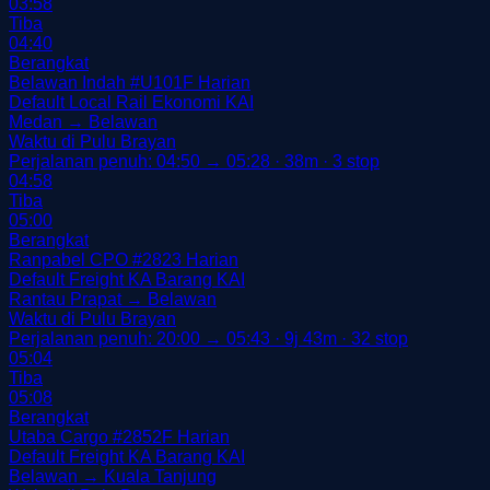
03:58
Tiba
04:40
Berangkat
Belawan Indah
#U101F
Harian
Default
Local Rail
Ekonomi
KAI
Medan → Belawan
Waktu di Pulu Brayan
Perjalanan penuh: 04:50 → 05:28 · 38m · 3 stop
04:58
Tiba
05:00
Berangkat
Ranpabel CPO
#2823
Harian
Default
Freight
KA Barang
KAI
Rantau Prapat → Belawan
Waktu di Pulu Brayan
Perjalanan penuh: 20:00 → 05:43 · 9j 43m · 32 stop
05:04
Tiba
05:08
Berangkat
Utaba Cargo
#2852F
Harian
Default
Freight
KA Barang
KAI
Belawan → Kuala Tanjung