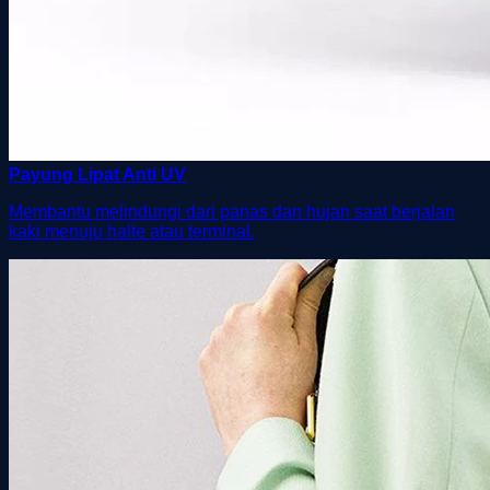
Payung Lipat Anti UV
Membantu melindungi dari panas dan hujan saat berjalan
kaki menuju halte atau terminal.