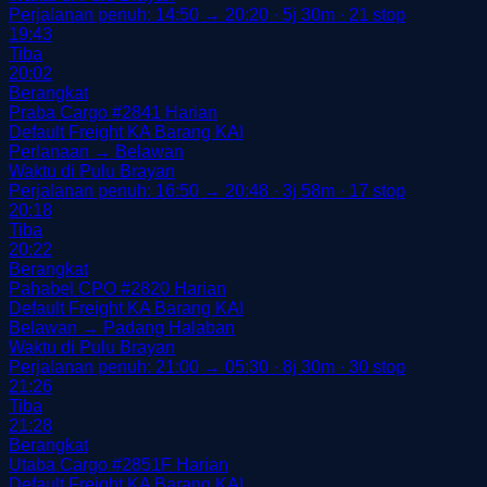
Perjalanan penuh: 14:50 → 20:20 · 5j 30m · 21 stop
19:43
Tiba
20:02
Berangkat
Praba Cargo
#2841
Harian
Default
Freight
KA Barang
KAI
Perlanaan → Belawan
Waktu di Pulu Brayan
Perjalanan penuh: 16:50 → 20:48 · 3j 58m · 17 stop
20:18
Tiba
20:22
Berangkat
Pahabel CPO
#2820
Harian
Default
Freight
KA Barang
KAI
Belawan → Padang Halaban
Waktu di Pulu Brayan
Perjalanan penuh: 21:00 → 05:30 · 8j 30m · 30 stop
21:26
Tiba
21:28
Berangkat
Utaba Cargo
#2851F
Harian
Default
Freight
KA Barang
KAI