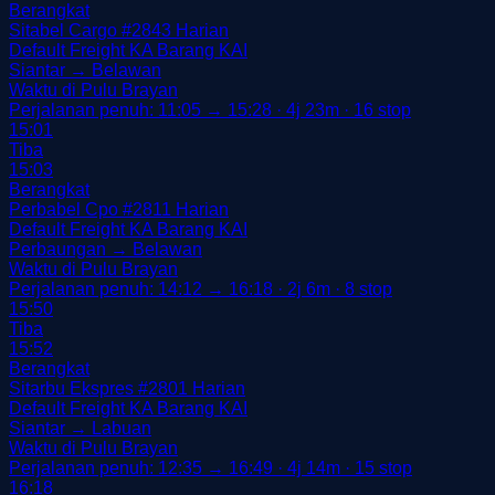
Berangkat
Sitabel Cargo
#2843
Harian
Default
Freight
KA Barang
KAI
Siantar → Belawan
Waktu di Pulu Brayan
Perjalanan penuh: 11:05 → 15:28 · 4j 23m · 16 stop
15:01
Tiba
15:03
Berangkat
Perbabel Cpo
#2811
Harian
Default
Freight
KA Barang
KAI
Perbaungan → Belawan
Waktu di Pulu Brayan
Perjalanan penuh: 14:12 → 16:18 · 2j 6m · 8 stop
15:50
Tiba
15:52
Berangkat
Sitarbu Ekspres
#2801
Harian
Default
Freight
KA Barang
KAI
Siantar → Labuan
Waktu di Pulu Brayan
Perjalanan penuh: 12:35 → 16:49 · 4j 14m · 15 stop
16:18