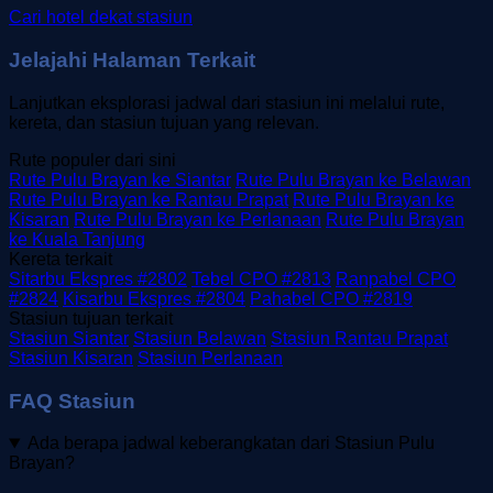
Cari hotel dekat stasiun
Jelajahi Halaman Terkait
Lanjutkan eksplorasi jadwal dari stasiun ini melalui rute,
kereta, dan stasiun tujuan yang relevan.
Rute populer dari sini
Rute Pulu Brayan ke Siantar
Rute Pulu Brayan ke Belawan
Rute Pulu Brayan ke Rantau Prapat
Rute Pulu Brayan ke
Kisaran
Rute Pulu Brayan ke Perlanaan
Rute Pulu Brayan
ke Kuala Tanjung
Kereta terkait
Sitarbu Ekspres #2802
Tebel CPO #2813
Ranpabel CPO
#2824
Kisarbu Ekspres #2804
Pahabel CPO #2819
Stasiun tujuan terkait
Stasiun Siantar
Stasiun Belawan
Stasiun Rantau Prapat
Stasiun Kisaran
Stasiun Perlanaan
FAQ Stasiun
Ada berapa jadwal keberangkatan dari Stasiun Pulu
Brayan?