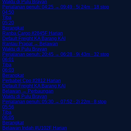
Waktu di Pulu Brayan
Perjalanan penuh: 04:25 → 09:49 · 5j 24m · 18 stop
04:50
Tiba
05:20
Berangkat
Ranba Cargo
#2845F
Harian
Default
Freight
KA Barang
KAI
Rantau Prapat → Belawan
Waktu di Pulu Brayan
Perjalanan penuh: 20:45 → 06:28 · 9j 43m · 32 stop
06:01
Tiba
06:03
Berangkat
Perbabel Cpo
#2812
Harian
Default
Freight
KA Barang
KAI
Belawan → Perbaungan
Waktu di Pulu Brayan
Perjalanan penuh: 05:30 → 07:52 · 2j 22m · 8 stop
05:56
Tiba
06:05
Berangkat
Belawan Indah
#U102F
Harian