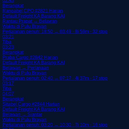
02:43
Berangkat
Ranpabel CPO
#2821
Harian
Default
Freight
KA Barang
KAI
Rantau Prapat → Belawan
Waktu di Pulu Brayan
Perjalanan penuh: 18:50 → 03:49 · 8j 59m · 32 stop
03:21
Tiba
03:23
Berangkat
Praba Cargo
#2842
Harian
Default
Freight
KA Barang
KAI
Belawan → Perlanaan
Waktu di Pulu Brayan
Perjalanan penuh: 02:40 → 07:17 · 4j 37m · 17 stop
03:17
Tiba
04:07
Berangkat
Sitabel Cargo
#2844
Harian
Default
Freight
KA Barang
KAI
Belawan → Siantar
Waktu di Pulu Brayan
Perjalanan penuh: 03:20 → 10:30 · 7j 10m · 16 stop