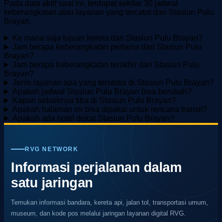
Pada data aktif saat ini, terdapat sekitar 30 jadwal
keberangkatan atau layanan yang tercatat dari Stasiun Pulu
Brayan.
Ke mana saja tujuan kereta dari Stasiun Pulu Brayan?
Jam berapa keberangkatan pertama dari Stasiun Pulu
Brayan?
Jam berapa keberangkatan terakhir dari Stasiun Pulu
Brayan?
Jenis layanan apa yang tersedia di Stasiun Pulu Brayan?
Apakah jadwal Stasiun Pulu Brayan bisa berubah?
Kapan sebaiknya tiba di Stasiun Pulu Brayan?
Apakah halaman ini bisa dipakai untuk rencana transit?
Apakah ada hotel dekat Stasiun Pulu Brayan?
RVG NETWORK
Informasi perjalanan dalam
satu jaringan
Temukan informasi bandara, kereta api, jalan tol, transportasi umum,
museum, dan kode pos melalui jaringan layanan digital RVG.