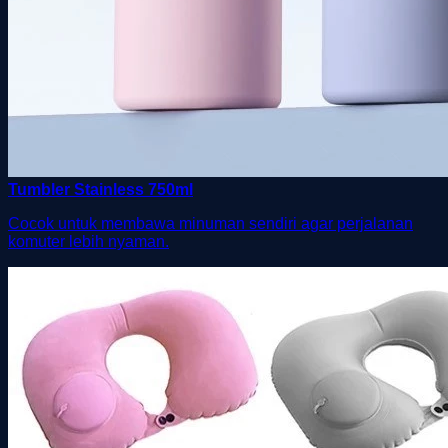
Tumbler Stainless 750ml
Cocok untuk membawa minuman sendiri agar perjalanan
komuter lebih nyaman.