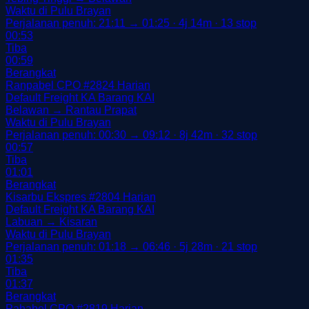
Waktu di Pulu Brayan
Perjalanan penuh: 21:11 → 01:25 · 4j 14m · 13 stop
00:53
Tiba
00:59
Berangkat
Ranpabel CPO
#2824
Harian
Default
Freight
KA Barang
KAI
Belawan → Rantau Prapat
Waktu di Pulu Brayan
Perjalanan penuh: 00:30 → 09:12 · 8j 42m · 32 stop
00:57
Tiba
01:01
Berangkat
Kisarbu Ekspres
#2804
Harian
Default
Freight
KA Barang
KAI
Labuan → Kisaran
Waktu di Pulu Brayan
Perjalanan penuh: 01:18 → 06:46 · 5j 28m · 21 stop
01:35
Tiba
01:37
Berangkat
Pahabel CPO
#2819
Harian