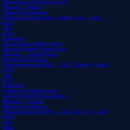
Default
Local Rail
Ekonomi
KAI
Belawan → Medan
Waktu di Pulu Brayan
Perjalanan penuh: 06:03 → 06:45 · 42m · 3 stop
06:35
Tiba
06:37
Berangkat
Ranba Cargo
#2846F
Harian
Default
Freight
KA Barang
KAI
Belawan → Rantau Prapat
Waktu di Pulu Brayan
Perjalanan penuh: 06:45 → 15:33 · 8j 48m · 32 stop
07:10
Tiba
07:12
Berangkat
Kisabel Cpo
#2818
Harian
Default
Freight
KA Barang
KAI
Belawan → Kisaran
Waktu di Pulu Brayan
Perjalanan penuh: 08:00 → 14:42 · 6j 42m · 22 stop
08:26
Tiba
08:28