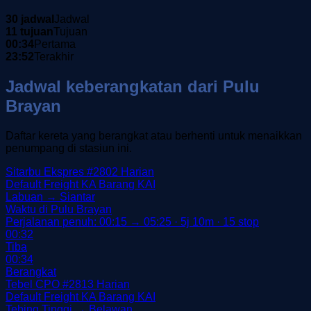
30 jadwal
Jadwal
11 tujuan
Tujuan
00:34
Pertama
23:52
Terakhir
Jadwal keberangkatan dari Pulu
Brayan
Daftar kereta yang berangkat atau berhenti untuk menaikkan
penumpang di stasiun ini.
Sitarbu Ekspres
#2802
Harian
Default
Freight
KA Barang
KAI
Labuan → Siantar
Waktu di Pulu Brayan
Perjalanan penuh: 00:15 → 05:25 · 5j 10m · 15 stop
00:32
Tiba
00:34
Berangkat
Tebel CPO
#2813
Harian
Default
Freight
KA Barang
KAI
Tebing Tinggi → Belawan