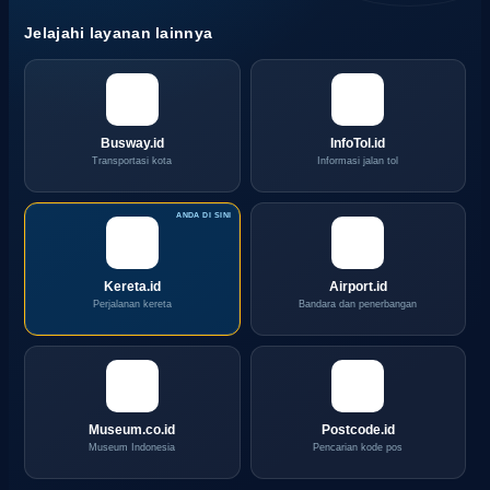
Jelajahi layanan lainnya
Busway.id
InfoTol.id
Transportasi kota
Informasi jalan tol
Kereta.id
Airport.id
Perjalanan kereta
Bandara dan penerbangan
Museum.co.id
Postcode.id
Museum Indonesia
Pencarian kode pos