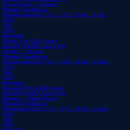
Kuala Tanjung → Belawan
Waktu di Pulu Brayan
Perjalanan penuh: 17:10 → 22:16 · 5j 6m · 18 stop
21:49
Tiba
21:51
Berangkat
Kisabel Cpo
#2817
Harian
Default
Freight
KA Barang
KAI
Kisaran → Belawan
Waktu di Pulu Brayan
Perjalanan penuh: 17:45 → 23:20 · 5j 35m · 22 stop
22:39
Tiba
22:54
Berangkat
Ranpabel CPO
#2822
Harian
Default
Freight
KA Barang
KAI
Belawan → Rantau Prapat
Waktu di Pulu Brayan
Perjalanan penuh: 22:18 → 07:10 · 8j 52m · 32 stop
22:52
Tiba
23:02
Berangkat