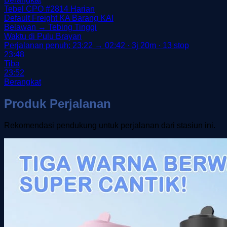
Tebel CPO
#2814
Harian
Default
Freight
KA Barang
KAI
Belawan → Tebing Tinggi
Waktu di Pulu Brayan
Perjalanan penuh: 23:22 → 02:42 · 3j 20m · 13 stop
23:48
Tiba
23:52
Berangkat
Produk Perjalanan
Rekomendasi pendukung untuk perjalanan dari stasiun ini.