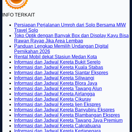
INFO TERKAIT
Persiapan Perjalanan Umroh dari Solo Bersama MIW
Tak
Travel Solo
ada
Toko Optik dengan Banyak Box dan Display Kayu Bisa
komentar
Tak
Rawan Rayap Jika Area Lembap
pada
ada
Panduan Lengkap Memilih Undangan Digital
Persiapan
Tak
komentar
Pernikahan 2026
Perjalanan
pada
ada
Tak
Rental Mobil dekat Stasiun Medan Kota
Umroh
Toko
komentar
ada
Tak
Informasi dan Jadwal Kereta Bukit Serelo
dari
pada
Optik
komentar
ada
Tak
Informasi dan Jadwal Kereta Kuala Stabas
Solo
Panduan
dengan
pada
komentar
ada
Tak
Informasi dan Jadwal Kereta Siantar Ekspres
Bersama
Lengkap
Banyak
Rental
pada
Tak
komentar
ada
Informasi dan Jadwal Kereta Siliwangi
MIW
Memilih
Box
Mobil
Informasi
pada
ada
Tak
komentar
Informasi dan Jadwal Kereta Blora Jaya
Travel
Undangan
dan
dekat
dan
Informasi
pada
komentar
ada
Tak
Informasi dan Jadwal Kereta Tawang Alun
Solo
Digital
Display
pada
Stasiun
Jadwal
dan
Informasi
Tak
komentar
ada
Informasi dan Jadwal Kereta Airlangga
Pernikahan
Kayu
Informasi
Medan
pada
Kereta
Jadwal
dan
Tak
ada
komentar
Informasi dan Jadwal Kereta Cikuray
2026
Bisa
dan
Kota
Informasi
Bukit
pada
Kereta
Jadwal
ada
komentar
Tak
Informasi dan Jadwal Kereta Ijen Ekspres
Rawan
Jadwal
pada
dan
Serelo
Informasi
Kuala
Kereta
komentar
ada
Tak
Informasi dan Jadwal Kereta Banyubiru Ekspres
Rayap
pada
Kereta
Informasi
Jadwal
dan
Stabas
Siantar
komentar
ada
Tak
Informasi dan Jadwal Kereta Blambangan Ekspres
Jika
Informasi
Siliwangi
dan
Kereta
pada
Jadwal
Ekspres
komenta
ada
Tak
Informasi dan Jadwal Kereta Tawang Jaya Premium
Area
dan
Jadwal
Blora
Informasi
Kereta
pada
Tak
komen
ada
Informasi dan Jadwal Kereta Cakrabuana
Lembap
Jadwal
Kereta
Jaya
dan
Tawang
Informas
pada
ada
Tak
kome
Informasi dan Jadwal Kereta Kertanegara