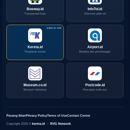
Busway.id
InfoTol.id
Transportasi kota
Informasi jalan tol
Kereta.id
Airport.id
Perjalanan kereta
Bandara dan penerbangan
Museum.co.id
Postcode.id
Museum Indonesia
Pencarian kode pos
Pasang Iklan
Privacy Policy
Terms of Use
Contact Center
Copyright 2026 ©
kereta.id
–
RVG Network