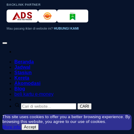
BACKLINK PARTNER
Mau pasang iklan di website ini?
HUBUNGI KAMI
Beranda
Jadwal
Stasiun
Kereta
Akomodasi
Blog
beli kartu e-money
CARI
This site uses cookies to offer you a better browsing experience. By
browsing this website, you agree to our use of cookies.
More info
Accept