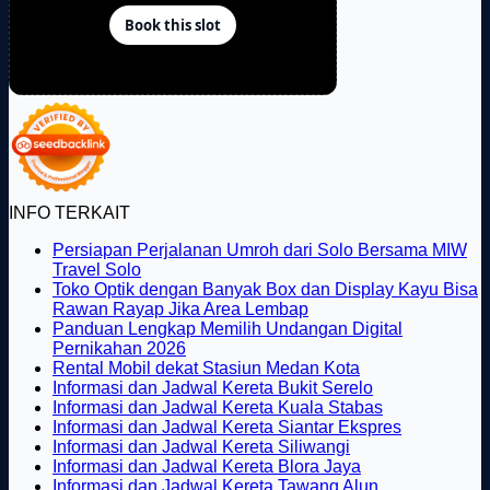
INFO TERKAIT
Persiapan Perjalanan Umroh dari Solo Bersama MIW
Tak
Travel Solo
ada
Toko Optik dengan Banyak Box dan Display Kayu Bisa
komentar
Tak
Rawan Rayap Jika Area Lembap
pada
ada
Panduan Lengkap Memilih Undangan Digital
Persiapan
Tak
komentar
Pernikahan 2026
Perjalanan
pada
ada
Tak
Rental Mobil dekat Stasiun Medan Kota
Umroh
Toko
komentar
ada
Tak
Informasi dan Jadwal Kereta Bukit Serelo
dari
pada
Optik
komentar
ada
Tak
Informasi dan Jadwal Kereta Kuala Stabas
Solo
Panduan
dengan
pada
komentar
ada
Tak
Informasi dan Jadwal Kereta Siantar Ekspres
Bersama
Lengkap
Banyak
Rental
pada
Tak
komentar
ada
Informasi dan Jadwal Kereta Siliwangi
MIW
Memilih
Box
Mobil
Informasi
pada
ada
Tak
komentar
Informasi dan Jadwal Kereta Blora Jaya
Travel
Undangan
dan
dekat
dan
Informasi
pada
komentar
ada
Tak
Informasi dan Jadwal Kereta Tawang Alun