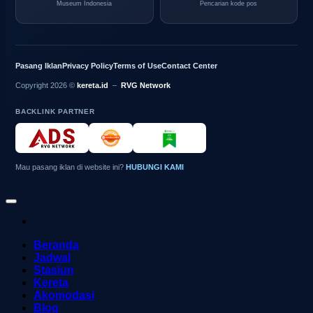
Museum Indonesia
Pencarian kode pos
Pasang Iklan
Privacy Policy
Terms of Use
Contact Center
Copyright 2026 ©
kereta.id
–
RVG Network
BACKLINK PARTNER
Mau pasang iklan di website ini?
HUBUNGI KAMI
Beranda
Jadwal
Stasiun
Kereta
Akomodasi
Blog