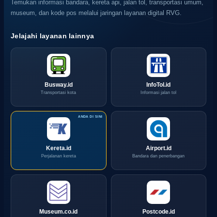
Temukan informasi bandara, kereta api, jalan tol, transportasi umum,
museum, dan kode pos melalui jaringan layanan digital RVG.
Jelajahi layanan lainnya
Busway.id
InfoTol.id
Transportasi kota
Informasi jalan tol
Kereta.id
Airport.id
Perjalanan kereta
Bandara dan penerbangan
Museum.co.id
Postcode.id