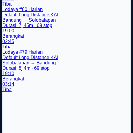
Tiba
Lodaya
#80
Harian
Default
Long Distance
KAI
Bandung → Solobalapan
Durasi: 7j 45m · 69 stop
19:00
Berangkat
02:45
Tiba
Lodaya
#79
Harian
Default
Long Distance
KAI
Solobalapan → Bandung
Durasi: 8j 4m · 69 stop
19:10
Berangkat
03:14
Tiba