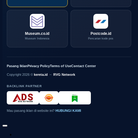
Museum.co.id
Postcode.id
Museum Indonesia
Pencarian kode pos
Pasang Iklan
Privacy Policy
Terms of Use
Contact Center
Copyright 2026 ©
kereta.id
–
RVG Network
BACKLINK PARTNER
Mau pasang iklan di website ini?
HUBUNGI KAMI