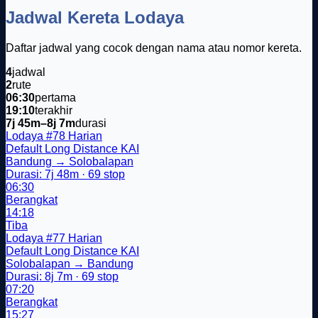
Jadwal Kereta Lodaya
Daftar jadwal yang cocok dengan nama atau nomor kereta.
4
jadwal
2
rute
06:30
pertama
19:10
terakhir
7j 45m–8j 7m
durasi
Lodaya
#78
Harian
Default
Long Distance
KAI
Bandung → Solobalapan
Durasi: 7j 48m · 69 stop
06:30
Berangkat
14:18
Tiba
Lodaya
#77
Harian
Default
Long Distance
KAI
Solobalapan → Bandung
Durasi: 8j 7m · 69 stop
07:20
Berangkat
15:27