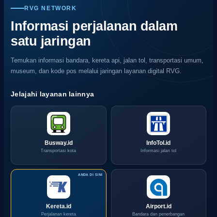
Informasi
dan
Jadwal
Sancaka
Kereta
RVG NETWORK
dan
Jadwal
Kereta
Utara
Baturr
Jadwal
Kereta
Pandalungan
Ekspre
Informasi perjalanan dalam
Kereta
Argo
satu jaringan
Manahan
Semeru
Temukan informasi bandara, kereta api, jalan tol, transportasi umum,
museum, dan kode pos melalui jaringan layanan digital RVG.
Jelajahi layanan lainnya
Busway.id
InfoTol.id
Transportasi kota
Informasi jalan tol
Kereta.id
Airport.id
Perjalanan kereta
Bandara dan penerbangan