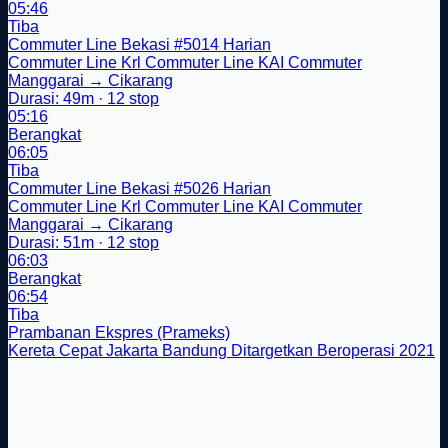
05:46
Tiba
Commuter Line Bekasi
#5014
Harian
Commuter Line
Krl
Commuter Line
KAI Commuter
Manggarai → Cikarang
Durasi: 49m · 12 stop
05:16
Berangkat
06:05
Tiba
Commuter Line Bekasi
#5026
Harian
Commuter Line
Krl
Commuter Line
KAI Commuter
Manggarai → Cikarang
Durasi: 51m · 12 stop
06:03
Berangkat
06:54
Tiba
Prambanan Ekspres (Prameks)
Kereta Cepat Jakarta Bandung Ditargetkan Beroperasi 2021