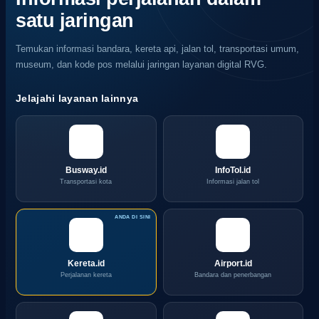
Kereta
Argo
satu jaringan
Manahan
Semeru
Temukan informasi bandara, kereta api, jalan tol, transportasi umum,
museum, dan kode pos melalui jaringan layanan digital RVG.
Jelajahi layanan lainnya
Busway.id
InfoTol.id
Transportasi kota
Informasi jalan tol
Kereta.id
Airport.id
Perjalanan kereta
Bandara dan penerbangan