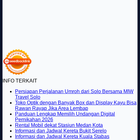
INFO TERKAIT
Persiapan Perjalanan Umroh dari Solo Bersama MIW
Tak
Travel Solo
ada
Toko Optik dengan Banyak Box dan Display Kayu Bisa
komentar
Tak
Rawan Rayap Jika Area Lembap
pada
ada
Panduan Lengkap Memilih Undangan Digital
Persiapan
Tak
komentar
Pernikahan 2026
Perjalanan
pada
ada
Tak
Rental Mobil dekat Stasiun Medan Kota
Umroh
Toko
komentar
ada
Tak
Informasi dan Jadwal Kereta Bukit Serelo
dari
pada
Optik
komentar
ada
Tak
Informasi dan Jadwal Kereta Kuala Stabas