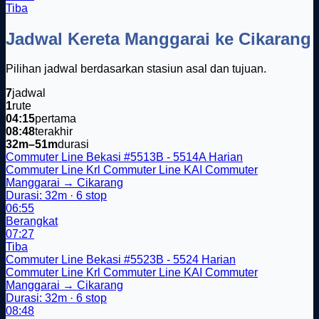
Tiba
Jadwal Kereta Manggarai ke Cikarang
Pilihan jadwal berdasarkan stasiun asal dan tujuan.
7
jadwal
1
rute
04:15
pertama
08:48
terakhir
32m–51m
durasi
Commuter Line Bekasi
#5513B - 5514A
Harian
Commuter Line
Krl
Commuter Line
KAI Commuter
Manggarai → Cikarang
Durasi: 32m · 6 stop
06:55
Berangkat
07:27
Tiba
Commuter Line Bekasi
#5523B - 5524
Harian
Commuter Line
Krl
Commuter Line
KAI Commuter
Manggarai → Cikarang
Durasi: 32m · 6 stop
08:48