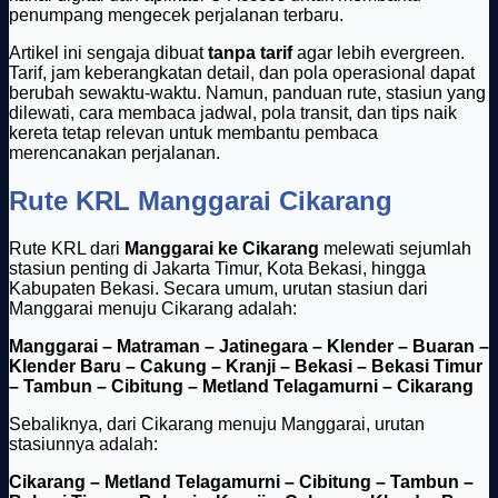
penumpang mengecek perjalanan terbaru.
Artikel ini sengaja dibuat
tanpa tarif
agar lebih evergreen.
Tarif, jam keberangkatan detail, dan pola operasional dapat
berubah sewaktu-waktu. Namun, panduan rute, stasiun yang
dilewati, cara membaca jadwal, pola transit, dan tips naik
kereta tetap relevan untuk membantu pembaca
merencanakan perjalanan.
Rute KRL Manggarai Cikarang
Rute KRL dari
Manggarai ke Cikarang
melewati sejumlah
stasiun penting di Jakarta Timur, Kota Bekasi, hingga
Kabupaten Bekasi. Secara umum, urutan stasiun dari
Manggarai menuju Cikarang adalah:
Manggarai – Matraman – Jatinegara – Klender – Buaran –
Klender Baru – Cakung – Kranji – Bekasi – Bekasi Timur
– Tambun – Cibitung – Metland Telagamurni – Cikarang
Sebaliknya, dari Cikarang menuju Manggarai, urutan
stasiunnya adalah:
Cikarang – Metland Telagamurni – Cibitung – Tambun –