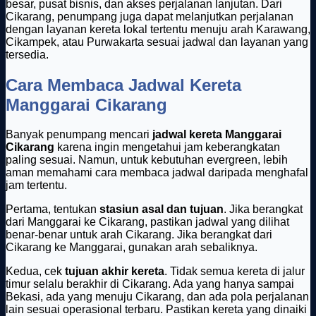
besar, pusat bisnis, dan akses perjalanan lanjutan. Dari
Cikarang, penumpang juga dapat melanjutkan perjalanan
dengan layanan kereta lokal tertentu menuju arah Karawang,
Cikampek, atau Purwakarta sesuai jadwal dan layanan yang
tersedia.
Cara Membaca Jadwal Kereta
Manggarai Cikarang
Banyak penumpang mencari
jadwal kereta Manggarai
Cikarang
karena ingin mengetahui jam keberangkatan
paling sesuai. Namun, untuk kebutuhan evergreen, lebih
aman memahami cara membaca jadwal daripada menghafal
jam tertentu.
Pertama, tentukan
stasiun asal dan tujuan
. Jika berangkat
dari Manggarai ke Cikarang, pastikan jadwal yang dilihat
benar-benar untuk arah Cikarang. Jika berangkat dari
Cikarang ke Manggarai, gunakan arah sebaliknya.
Kedua, cek
tujuan akhir kereta
. Tidak semua kereta di jalur
timur selalu berakhir di Cikarang. Ada yang hanya sampai
Bekasi, ada yang menuju Cikarang, dan ada pola perjalanan
lain sesuai operasional terbaru. Pastikan kereta yang dinaiki