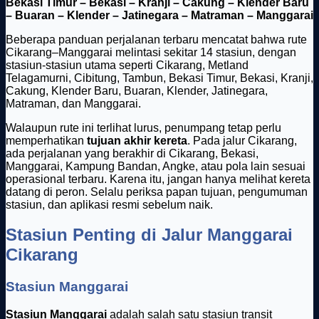
Bekasi Timur – Bekasi – Kranji – Cakung – Klender Baru
– Buaran – Klender – Jatinegara – Matraman – Manggarai
Beberapa panduan perjalanan terbaru mencatat bahwa rute
Cikarang–Manggarai melintasi sekitar 14 stasiun, dengan
stasiun-stasiun utama seperti Cikarang, Metland
Telagamurni, Cibitung, Tambun, Bekasi Timur, Bekasi, Kranji,
Cakung, Klender Baru, Buaran, Klender, Jatinegara,
Matraman, dan Manggarai.
Walaupun rute ini terlihat lurus, penumpang tetap perlu
memperhatikan
tujuan akhir kereta
. Pada jalur Cikarang,
ada perjalanan yang berakhir di Cikarang, Bekasi,
Manggarai, Kampung Bandan, Angke, atau pola lain sesuai
operasional terbaru. Karena itu, jangan hanya melihat kereta
datang di peron. Selalu periksa papan tujuan, pengumuman
stasiun, dan aplikasi resmi sebelum naik.
Stasiun Penting di Jalur Manggarai
Cikarang
Stasiun Manggarai
Stasiun Manggarai
adalah salah satu stasiun transit