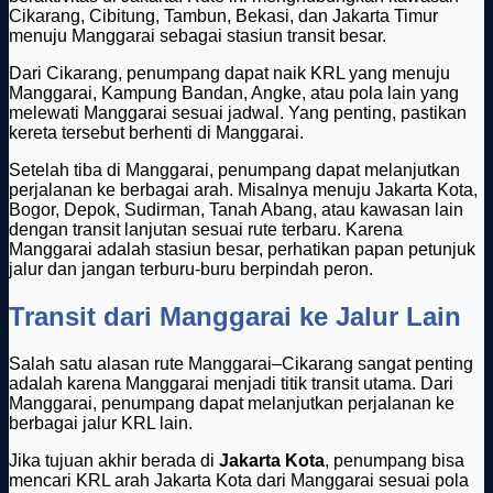
Cikarang, Cibitung, Tambun, Bekasi, dan Jakarta Timur
menuju Manggarai sebagai stasiun transit besar.
Dari Cikarang, penumpang dapat naik KRL yang menuju
Manggarai, Kampung Bandan, Angke, atau pola lain yang
melewati Manggarai sesuai jadwal. Yang penting, pastikan
kereta tersebut berhenti di Manggarai.
Setelah tiba di Manggarai, penumpang dapat melanjutkan
perjalanan ke berbagai arah. Misalnya menuju Jakarta Kota,
Bogor, Depok, Sudirman, Tanah Abang, atau kawasan lain
dengan transit lanjutan sesuai rute terbaru. Karena
Manggarai adalah stasiun besar, perhatikan papan petunjuk
jalur dan jangan terburu-buru berpindah peron.
Transit dari Manggarai ke Jalur Lain
Salah satu alasan rute Manggarai–Cikarang sangat penting
adalah karena Manggarai menjadi titik transit utama. Dari
Manggarai, penumpang dapat melanjutkan perjalanan ke
berbagai jalur KRL lain.
Jika tujuan akhir berada di
Jakarta Kota
, penumpang bisa
mencari KRL arah Jakarta Kota dari Manggarai sesuai pola