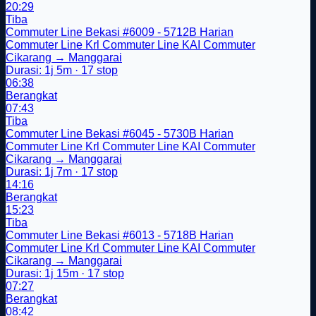
20:29
Tiba
Commuter Line Bekasi
#6009 - 5712B
Harian
Commuter Line
Krl
Commuter Line
KAI Commuter
Cikarang → Manggarai
Durasi: 1j 5m · 17 stop
06:38
Berangkat
07:43
Tiba
Commuter Line Bekasi
#6045 - 5730B
Harian
Commuter Line
Krl
Commuter Line
KAI Commuter
Cikarang → Manggarai
Durasi: 1j 7m · 17 stop
14:16
Berangkat
15:23
Tiba
Commuter Line Bekasi
#6013 - 5718B
Harian
Commuter Line
Krl
Commuter Line
KAI Commuter
Cikarang → Manggarai
Durasi: 1j 15m · 17 stop
07:27
Berangkat
08:42