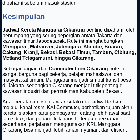
dipahami sebelum masuk stasiun.
Kesimpulan
Jadwal Kereta Manggarai Cikarang
penting dipahami oleh
penumpang yang sering bepergian antara Jakarta dan
kawasan timur Jabodetabek. Rute ini menghubungkan
Manggarai, Matraman, Jatinegara, Klender, Buaran,
Cakung, Kranji, Bekasi, Bekasi Timur, Tambun, Cibitung,
Metland Telagamurni, hingga Cikarang
.
Sebagai bagian dari
Commuter Line Cikarang
, rute ini
sangat berguna bagi pekerja, pelajar, mahasiswa, dan
masyarakat umum. Manggarai menjadi simpul transit besar
di Jakarta, sedangkan Cikarang menjadi titik penting di
kawasan industri dan permukiman Kabupaten Bekasi.
Agar perjalanan lebih lancar, selalu cek jadwal terbaru
melalui kanal resmi KAI Commuter, perhatikan tujuan akhir
kereta, siapkan kartu pembayaran, datang lebih awal saat
jam sibuk, dan pahami titik transit. Dengan persiapan
sederhana, perjalanan menggunakan KRL Manggarai
Cikarang bisa menjadi lebih aman, nyaman, dan efisien.