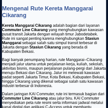
Mengenal Rute Kereta Manggarai
Cikarang
Kereta Manggarai Cikarang
adalah bagian dari layanan
Commuter Line Cikarang
yang menghubungkan kawasan
pusat transit Jakarta dengan wilayah timur Jabodetabek.
Rute ini sangat penting karena menghubungkan
Stasiun
Manggarai
sebagai salah satu simpul transit terbesar di
Jakarta dengan
Stasiun Cikarang
yang berada di
Kabupaten Bekasi.
Bagi banyak penumpang harian, rute Manggarai–Cikarang
menjadi jalur utama untuk perjalanan kerja, kuliah, sekolah,
aktivitas bisnis, maupun perjalanan pulang-pergi dari Jakarta
menuju Bekasi dan Cikarang. Jalur ini melewati kawasan
padat seperti Jakarta Timur, Kota Bekasi, Kabupaten Bekasi,
hingga Cikarang yang dikenal sebagai salah satu kawasan
industri terbesar di Indonesia.
Dalam jaringan KAI Commuter, rute ini termasuk bagian dari
Commuter Line Cikarang
atau jalur biru. KAI Commuter
menyediakan peta rute resmi serta informasi jadwal melalui
kanal digital dan aplikasi C-Access untuk membantu