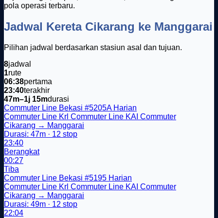
pola operasi terbaru.
Jadwal Kereta Cikarang ke Manggarai
Pilihan jadwal berdasarkan stasiun asal dan tujuan.
8
jadwal
1
rute
06:38
pertama
23:40
terakhir
47m–1j 15m
durasi
Commuter Line Bekasi
#5205A
Harian
Commuter Line
Krl
Commuter Line
KAI Commuter
Cikarang → Manggarai
Durasi: 47m · 12 stop
23:40
Berangkat
00:27
Tiba
Commuter Line Bekasi
#5195
Harian
Commuter Line
Krl
Commuter Line
KAI Commuter
Cikarang → Manggarai
Durasi: 49m · 12 stop
22:04