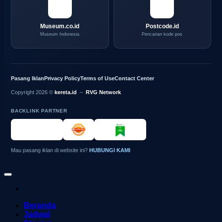
Museum.co.id
Postcode.id
Museum Indonesia
Pencarian kode pos
Pasang Iklan
Privacy Policy
Terms of Use
Contact Center
Copyright 2026 ©
kereta.id
–
RVG Network
BACKLINK PARTNER
Mau pasang iklan di website ini?
HUBUNGI KAMI
Beranda
Jadwal