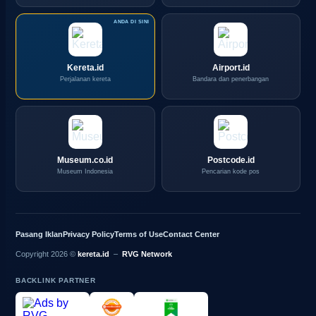
Kereta.id
Airport.id
Perjalanan kereta
Bandara dan penerbangan
Museum.co.id
Postcode.id
Museum Indonesia
Pencarian kode pos
Pasang Iklan
Privacy Policy
Terms of Use
Contact Center
Copyright 2026 ©
kereta.id
–
RVG Network
BACKLINK PARTNER