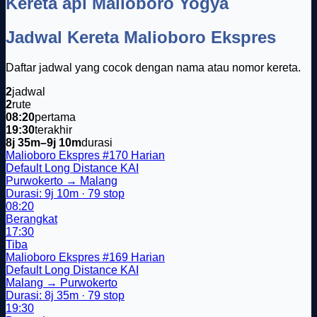
Kereta api Malioboro Yogya
Jadwal Kereta Malioboro Ekspres
Daftar jadwal yang cocok dengan nama atau nomor kereta.
2
jadwal
2
rute
08:20
pertama
19:30
terakhir
8j 35m–9j 10m
durasi
Malioboro Ekspres
#170
Harian
Default
Long Distance
KAI
Purwokerto → Malang
Durasi: 9j 10m · 79 stop
08:20
Berangkat
17:30
Tiba
Malioboro Ekspres
#169
Harian
Default
Long Distance
KAI
Malang → Purwokerto
Durasi: 8j 35m · 79 stop
19:30