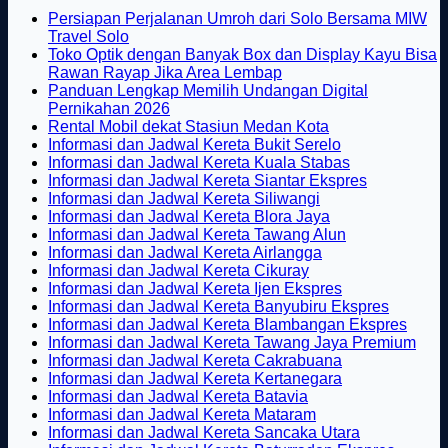
Persiapan Perjalanan Umroh dari Solo Bersama MIW
Tak
Travel Solo
ada
Toko Optik dengan Banyak Box dan Display Kayu Bisa
komentar
Tak
Rawan Rayap Jika Area Lembap
pada
ada
Panduan Lengkap Memilih Undangan Digital
Persiapan
Tak
komentar
Pernikahan 2026
Perjalanan
pada
ada
Tak
Rental Mobil dekat Stasiun Medan Kota
Umroh
Toko
komentar
ada
Tak
Informasi dan Jadwal Kereta Bukit Serelo
dari
pada
Optik
komentar
ada
Tak
Informasi dan Jadwal Kereta Kuala Stabas
Solo
Panduan
dengan
pada
komentar
ada
Tak
Informasi dan Jadwal Kereta Siantar Ekspres
Bersama
Lengkap
Banyak
Rental
pada
Tak
komentar
ada
Informasi dan Jadwal Kereta Siliwangi
MIW
Memilih
Box
Mobil
Informasi
pada
ada
Tak
komentar
Informasi dan Jadwal Kereta Blora Jaya
Travel
Undangan
dan
dekat
dan
Informasi
pada
komentar
ada
Tak
Informasi dan Jadwal Kereta Tawang Alun
Solo
Digital
Display
pada
Stasiun
Jadwal
dan
Informasi
Tak
komentar
ada
Informasi dan Jadwal Kereta Airlangga
Pernikahan
Kayu
Informasi
Medan
pada
Kereta
Jadwal
dan
Tak
ada
komentar
Informasi dan Jadwal Kereta Cikuray
2026
Bisa
dan
Kota
Informasi
Bukit
pada
Kereta
Jadwal
ada
komentar
Tak
Informasi dan Jadwal Kereta Ijen Ekspres
Rawan
Jadwal
pada
dan
Serelo
Informasi
Kuala
Kereta
komentar
ada
Tak
Informasi dan Jadwal Kereta Banyubiru Ekspres
Rayap
pada
Kereta
Informasi
Jadwal
dan
Stabas
Siantar
komentar
ada
Tak
Informasi dan Jadwal Kereta Blambangan Ekspres
Jika
Informasi
Siliwangi
dan
Kereta
pada
Jadwal
Ekspres
komenta
ada
Tak
Informasi dan Jadwal Kereta Tawang Jaya Premium
Area
dan
Jadwal
Blora
Informasi
Kereta
pada
Tak
komen
ada
Informasi dan Jadwal Kereta Cakrabuana
Lembap
Jadwal
Kereta
Jaya
dan
Tawang
Informas
pada
ada
Tak
kome
Informasi dan Jadwal Kereta Kertanegara
Kereta
Airlangga
Jadwal
Alun
dan
Infor
pad
Tak
komentar
ada
Informasi dan Jadwal Kereta Batavia
Cikuray
Kereta
pada
Jadwal
dan
Info
ada
Tak
komentar
Informasi dan Jadwal Kereta Mataram
Ijen
Informasi
pada
Kereta
Jadwa
dan
komentar
ada
Tak
Informasi dan Jadwal Kereta Sancaka Utara