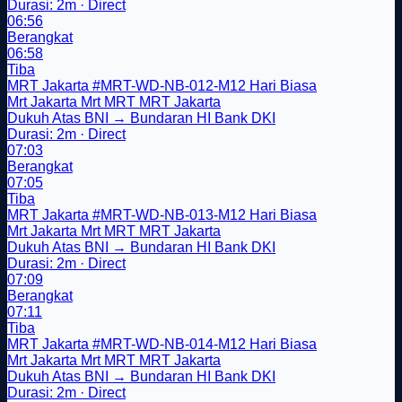
Durasi: 2m · Direct
06:56
Berangkat
06:58
Tiba
MRT Jakarta
#MRT-WD-NB-012-M12
Hari Biasa
Mrt Jakarta
Mrt
MRT
MRT Jakarta
Dukuh Atas BNI → Bundaran HI Bank DKI
Durasi: 2m · Direct
07:03
Berangkat
07:05
Tiba
MRT Jakarta
#MRT-WD-NB-013-M12
Hari Biasa
Mrt Jakarta
Mrt
MRT
MRT Jakarta
Dukuh Atas BNI → Bundaran HI Bank DKI
Durasi: 2m · Direct
07:09
Berangkat
07:11
Tiba
MRT Jakarta
#MRT-WD-NB-014-M12
Hari Biasa
Mrt Jakarta
Mrt
MRT
MRT Jakarta
Dukuh Atas BNI → Bundaran HI Bank DKI
Durasi: 2m · Direct