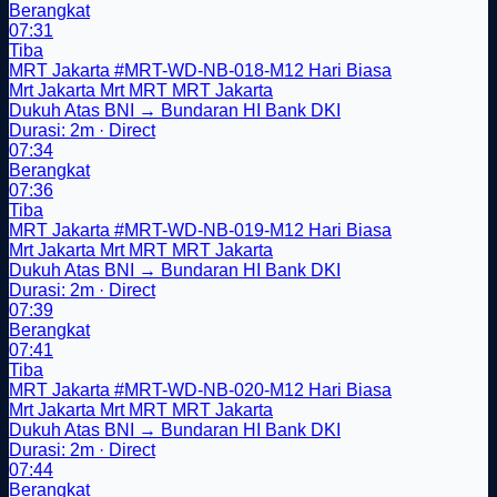
Berangkat
07:31
Tiba
MRT Jakarta
#MRT-WD-NB-018-M12
Hari Biasa
Mrt Jakarta
Mrt
MRT
MRT Jakarta
Dukuh Atas BNI → Bundaran HI Bank DKI
Durasi: 2m · Direct
07:34
Berangkat
07:36
Tiba
MRT Jakarta
#MRT-WD-NB-019-M12
Hari Biasa
Mrt Jakarta
Mrt
MRT
MRT Jakarta
Dukuh Atas BNI → Bundaran HI Bank DKI
Durasi: 2m · Direct
07:39
Berangkat
07:41
Tiba
MRT Jakarta
#MRT-WD-NB-020-M12
Hari Biasa
Mrt Jakarta
Mrt
MRT
MRT Jakarta
Dukuh Atas BNI → Bundaran HI Bank DKI
Durasi: 2m · Direct
07:44
Berangkat