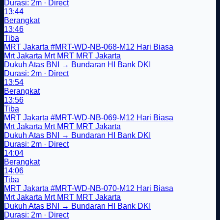
Durasi: 2m · Direct
13:44
Berangkat
13:46
Tiba
MRT Jakarta
#MRT-WD-NB-068-M12
Hari Biasa
Mrt Jakarta
Mrt
MRT
MRT Jakarta
Dukuh Atas BNI → Bundaran HI Bank DKI
Durasi: 2m · Direct
13:54
Berangkat
13:56
Tiba
MRT Jakarta
#MRT-WD-NB-069-M12
Hari Biasa
Mrt Jakarta
Mrt
MRT
MRT Jakarta
Dukuh Atas BNI → Bundaran HI Bank DKI
Durasi: 2m · Direct
14:04
Berangkat
14:06
Tiba
MRT Jakarta
#MRT-WD-NB-070-M12
Hari Biasa
Mrt Jakarta
Mrt
MRT
MRT Jakarta
Dukuh Atas BNI → Bundaran HI Bank DKI
Durasi: 2m · Direct