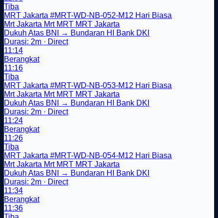
Tiba
MRT Jakarta
#MRT-WD-NB-052-M12
Hari Biasa
Mrt Jakarta
Mrt
MRT
MRT Jakarta
Dukuh Atas BNI → Bundaran HI Bank DKI
Durasi: 2m · Direct
11:14
Berangkat
11:16
Tiba
MRT Jakarta
#MRT-WD-NB-053-M12
Hari Biasa
Mrt Jakarta
Mrt
MRT
MRT Jakarta
Dukuh Atas BNI → Bundaran HI Bank DKI
Durasi: 2m · Direct
11:24
Berangkat
11:26
Tiba
MRT Jakarta
#MRT-WD-NB-054-M12
Hari Biasa
Mrt Jakarta
Mrt
MRT
MRT Jakarta
Dukuh Atas BNI → Bundaran HI Bank DKI
Durasi: 2m · Direct
11:34
Berangkat
11:36
Tiba