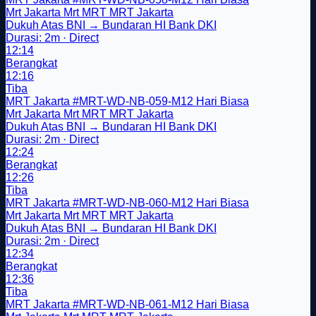
Mrt Jakarta
Mrt
MRT
MRT Jakarta
Dukuh Atas BNI → Bundaran HI Bank DKI
Durasi: 2m · Direct
12:14
Berangkat
12:16
Tiba
MRT Jakarta
#MRT-WD-NB-059-M12
Hari Biasa
Mrt Jakarta
Mrt
MRT
MRT Jakarta
Dukuh Atas BNI → Bundaran HI Bank DKI
Durasi: 2m · Direct
12:24
Berangkat
12:26
Tiba
MRT Jakarta
#MRT-WD-NB-060-M12
Hari Biasa
Mrt Jakarta
Mrt
MRT
MRT Jakarta
Dukuh Atas BNI → Bundaran HI Bank DKI
Durasi: 2m · Direct
12:34
Berangkat
12:36
Tiba
MRT Jakarta
#MRT-WD-NB-061-M12
Hari Biasa