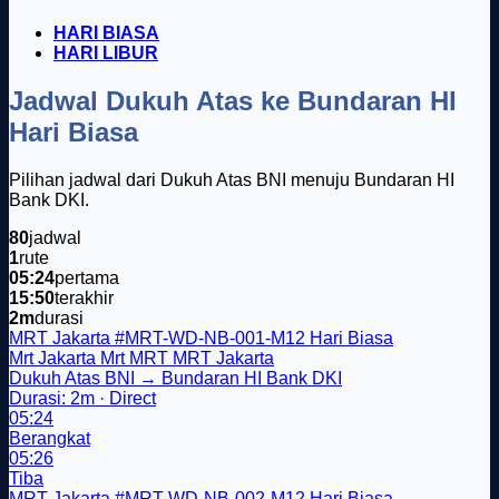
HARI BIASA
HARI LIBUR
Jadwal Dukuh Atas ke Bundaran HI
Hari Biasa
Pilihan jadwal dari Dukuh Atas BNI menuju Bundaran HI
Bank DKI.
80
jadwal
1
rute
05:24
pertama
15:50
terakhir
2m
durasi
MRT Jakarta
#MRT-WD-NB-001-M12
Hari Biasa
Mrt Jakarta
Mrt
MRT
MRT Jakarta
Dukuh Atas BNI → Bundaran HI Bank DKI
Durasi: 2m · Direct
05:24
Berangkat
05:26
Tiba
MRT Jakarta
#MRT-WD-NB-002-M12
Hari Biasa