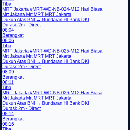
Tiba
MRT Jakarta
#MRT-WD-NB-024-M12
Hari Biasa
Mrt Jakarta
Mrt
MRT
MRT Jakarta
Dukuh Atas BNI → Bundaran HI Bank DKI
Durasi: 2m · Direct
08:04
Berangkat
08:06
Tiba
MRT Jakarta
#MRT-WD-NB-025-M12
Hari Biasa
Mrt Jakarta
Mrt
MRT
MRT Jakarta
Dukuh Atas BNI → Bundaran HI Bank DKI
Durasi: 2m · Direct
08:09
Berangkat
08:11
Tiba
MRT Jakarta
#MRT-WD-NB-026-M12
Hari Biasa
Mrt Jakarta
Mrt
MRT
MRT Jakarta
Dukuh Atas BNI → Bundaran HI Bank DKI
Durasi: 2m · Direct
08:14
Berangkat
08:16
Tiba