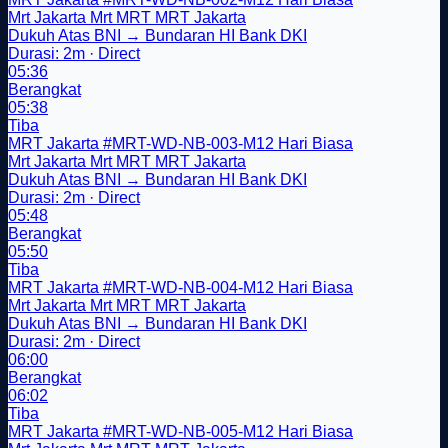
Mrt Jakarta
Mrt
MRT
MRT Jakarta
Dukuh Atas BNI → Bundaran HI Bank DKI
Durasi: 2m · Direct
05:36
Berangkat
05:38
Tiba
MRT Jakarta
#MRT-WD-NB-003-M12
Hari Biasa
Mrt Jakarta
Mrt
MRT
MRT Jakarta
Dukuh Atas BNI → Bundaran HI Bank DKI
Durasi: 2m · Direct
05:48
Berangkat
05:50
Tiba
MRT Jakarta
#MRT-WD-NB-004-M12
Hari Biasa
Mrt Jakarta
Mrt
MRT
MRT Jakarta
Dukuh Atas BNI → Bundaran HI Bank DKI
Durasi: 2m · Direct
06:00
Berangkat
06:02
Tiba
MRT Jakarta
#MRT-WD-NB-005-M12
Hari Biasa