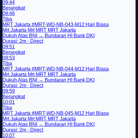
09:44
Berangkat
09:46
Tiba
MRT Jakarta
#MRT-WD-NB-043-M12
Hari Biasa
Mrt Jakarta
Mrt
MRT
MRT Jakarta
Dukuh Atas BNI → Bundaran HI Bank DKI
Durasi: 2m · Direct
09:51
Berangkat
09:53
Tiba
MRT Jakarta
#MRT-WD-NB-044-M12
Hari Biasa
Mrt Jakarta
Mrt
MRT
MRT Jakarta
Dukuh Atas BNI → Bundaran HI Bank DKI
Durasi: 2m · Direct
09:59
Berangkat
10:01
Tiba
MRT Jakarta
#MRT-WD-NB-045-M12
Hari Biasa
Mrt Jakarta
Mrt
MRT
MRT Jakarta
Dukuh Atas BNI → Bundaran HI Bank DKI
Durasi: 2m · Direct
10:07