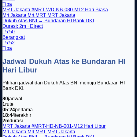
Tiba
MRT Jakarta
#MRT-WD-NB-080-M12
Hari Biasa
Mrt Jakarta
Mrt
MRT
MRT Jakarta
Dukuh Atas BNI → Bundaran HI Bank DKI
Durasi: 2m · Direct
15:50
Berangkat
15:52
Tiba
Jadwal Dukuh Atas ke Bundaran HI
Hari Libur
Pilihan jadwal dari Dukuh Atas BNI menuju Bundaran HI
Bank DKI.
80
jadwal
1
rute
05:24
pertama
18:44
terakhir
2m
durasi
MRT Jakarta
#MRT-HD-NB-001-M12
Hari Libur
Mrt Jakarta
Mrt
MRT
MRT Jakarta