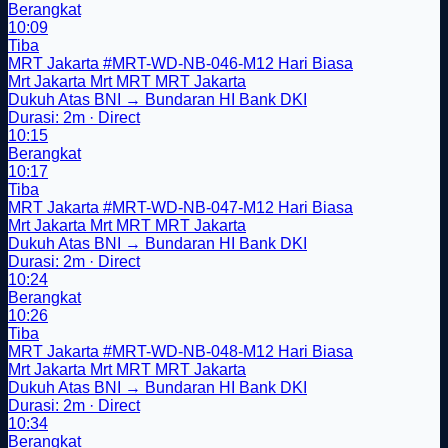
Berangkat
10:09
Tiba
MRT Jakarta
#MRT-WD-NB-046-M12
Hari Biasa
Mrt Jakarta
Mrt
MRT
MRT Jakarta
Dukuh Atas BNI → Bundaran HI Bank DKI
Durasi: 2m · Direct
10:15
Berangkat
10:17
Tiba
MRT Jakarta
#MRT-WD-NB-047-M12
Hari Biasa
Mrt Jakarta
Mrt
MRT
MRT Jakarta
Dukuh Atas BNI → Bundaran HI Bank DKI
Durasi: 2m · Direct
10:24
Berangkat
10:26
Tiba
MRT Jakarta
#MRT-WD-NB-048-M12
Hari Biasa
Mrt Jakarta
Mrt
MRT
MRT Jakarta
Dukuh Atas BNI → Bundaran HI Bank DKI
Durasi: 2m · Direct
10:34
Berangkat