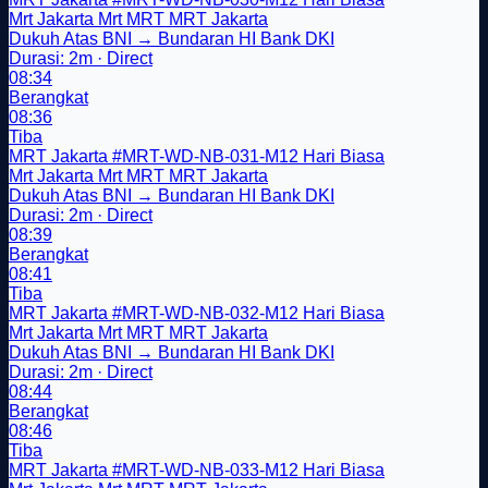
Mrt Jakarta
Mrt
MRT
MRT Jakarta
Dukuh Atas BNI → Bundaran HI Bank DKI
Durasi: 2m · Direct
08:34
Berangkat
08:36
Tiba
MRT Jakarta
#MRT-WD-NB-031-M12
Hari Biasa
Mrt Jakarta
Mrt
MRT
MRT Jakarta
Dukuh Atas BNI → Bundaran HI Bank DKI
Durasi: 2m · Direct
08:39
Berangkat
08:41
Tiba
MRT Jakarta
#MRT-WD-NB-032-M12
Hari Biasa
Mrt Jakarta
Mrt
MRT
MRT Jakarta
Dukuh Atas BNI → Bundaran HI Bank DKI
Durasi: 2m · Direct
08:44
Berangkat
08:46
Tiba
MRT Jakarta
#MRT-WD-NB-033-M12
Hari Biasa