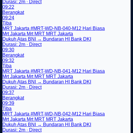
Durasi: 2m · Direct
09:22
Berangkat
09:24
Tiba
MRT Jakarta
#MRT-WD-NB-040-M12
Hari Biasa
Mrt Jakarta
Mrt
MRT
MRT Jakarta
Dukuh Atas BNI → Bundaran HI Bank DKI
Durasi: 2m · Direct
09:30
Berangkat
09:32
Tiba
MRT Jakarta
#MRT-WD-NB-041-M12
Hari Biasa
Mrt Jakarta
Mrt
MRT
MRT Jakarta
Dukuh Atas BNI → Bundaran HI Bank DKI
Durasi: 2m · Direct
09:37
Berangkat
09:39
Tiba
MRT Jakarta
#MRT-WD-NB-042-M12
Hari Biasa
Mrt Jakarta
Mrt
MRT
MRT Jakarta
Dukuh Atas BNI → Bundaran HI Bank DKI
Durasi: 2m · Direct