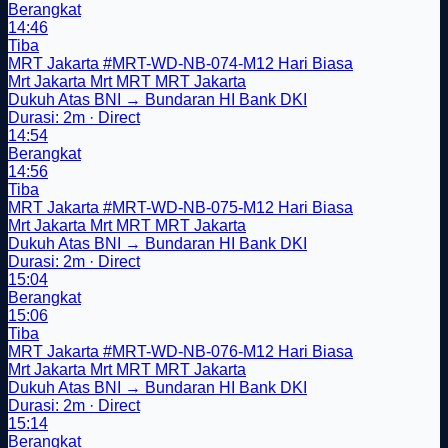
Berangkat
14:46
Tiba
MRT Jakarta
#MRT-WD-NB-074-M12
Hari Biasa
Mrt Jakarta
Mrt
MRT
MRT Jakarta
Dukuh Atas BNI → Bundaran HI Bank DKI
Durasi: 2m · Direct
14:54
Berangkat
14:56
Tiba
MRT Jakarta
#MRT-WD-NB-075-M12
Hari Biasa
Mrt Jakarta
Mrt
MRT
MRT Jakarta
Dukuh Atas BNI → Bundaran HI Bank DKI
Durasi: 2m · Direct
15:04
Berangkat
15:06
Tiba
MRT Jakarta
#MRT-WD-NB-076-M12
Hari Biasa
Mrt Jakarta
Mrt
MRT
MRT Jakarta
Dukuh Atas BNI → Bundaran HI Bank DKI
Durasi: 2m · Direct
15:14
Berangkat