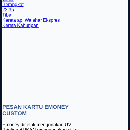
Berangkat
23:35
Tiba
Kereta api Walahar Ekspres
Kereta Kahuripan
PESAN KARTU EMONEY
CUSTOM
Emoney dicetak mengunakan UV
Printing BUKAN menggunakan stiker