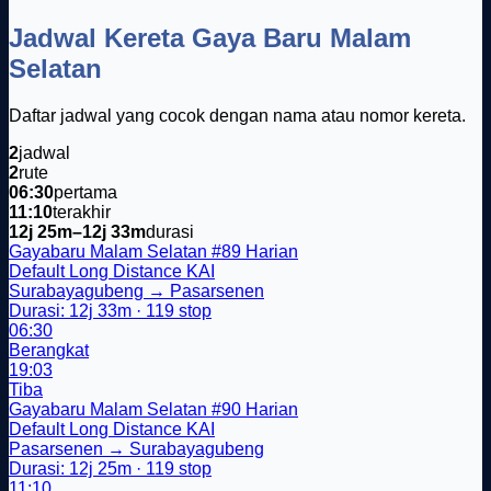
Jadwal Kereta Gaya Baru Malam
Selatan
Daftar jadwal yang cocok dengan nama atau nomor kereta.
2
jadwal
2
rute
06:30
pertama
11:10
terakhir
12j 25m–12j 33m
durasi
Gayabaru Malam Selatan
#89
Harian
Default
Long Distance
KAI
Surabayagubeng → Pasarsenen
Durasi: 12j 33m · 119 stop
06:30
Berangkat
19:03
Tiba
Gayabaru Malam Selatan
#90
Harian
Default
Long Distance
KAI
Pasarsenen → Surabayagubeng
Durasi: 12j 25m · 119 stop
11:10