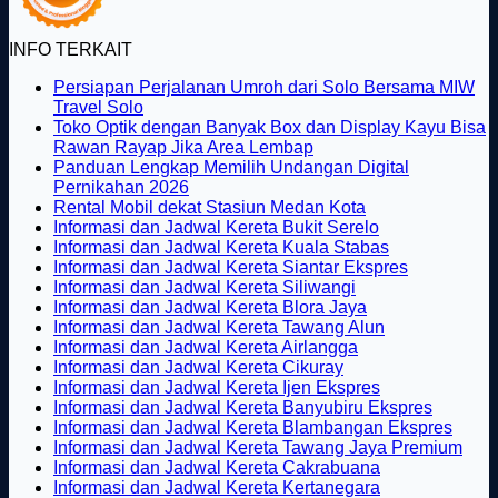
INFO TERKAIT
Persiapan Perjalanan Umroh dari Solo Bersama MIW
Tak
Travel Solo
ada
Toko Optik dengan Banyak Box dan Display Kayu Bisa
komentar
Tak
Rawan Rayap Jika Area Lembap
pada
ada
Panduan Lengkap Memilih Undangan Digital
Persiapan
Tak
komentar
Pernikahan 2026
Perjalanan
pada
ada
Tak
Rental Mobil dekat Stasiun Medan Kota
Umroh
Toko
komentar
ada
Tak
Informasi dan Jadwal Kereta Bukit Serelo
dari
pada
Optik
komentar
ada
Tak
Informasi dan Jadwal Kereta Kuala Stabas
Solo
Panduan
dengan
pada
komentar
ada
Tak
Informasi dan Jadwal Kereta Siantar Ekspres
Bersama
Lengkap
Banyak
Rental
pada
Tak
komentar
ada
Informasi dan Jadwal Kereta Siliwangi
MIW
Memilih
Box
Mobil
Informasi
pada
ada
Tak
komentar
Informasi dan Jadwal Kereta Blora Jaya
Travel
Undangan
dan
dekat
dan
Informasi
pada
komentar
ada
Tak
Informasi dan Jadwal Kereta Tawang Alun
Solo
Digital
Display
pada
Stasiun
Jadwal
dan
Informasi
Tak
komentar
ada
Informasi dan Jadwal Kereta Airlangga
Pernikahan
Kayu
Informasi
Medan
pada
Kereta
Jadwal
dan
Tak
ada
komentar
Informasi dan Jadwal Kereta Cikuray
2026
Bisa
dan
Kota
Informasi
Bukit
pada
Kereta
Jadwal
ada
komentar
Tak
Informasi dan Jadwal Kereta Ijen Ekspres
Rawan
Jadwal
pada
dan
Serelo
Informasi
Kuala
Kereta
komentar
ada
Tak
Informasi dan Jadwal Kereta Banyubiru Ekspres
Rayap
pada
Kereta
Informasi
Jadwal
dan
Stabas
Siantar
komentar
ada
Tak
Informasi dan Jadwal Kereta Blambangan Ekspres
Jika
Informasi
Siliwangi
dan
Kereta
pada
Jadwal
Ekspres
komenta
ada
Tak
Informasi dan Jadwal Kereta Tawang Jaya Premium
Area
dan
Jadwal
Blora
Informasi
Kereta
pada
Tak
komen
ada
Informasi dan Jadwal Kereta Cakrabuana
Lembap
Jadwal
Kereta
Jaya
dan
Tawang
Informas
pada
ada
Tak
kome
Informasi dan Jadwal Kereta Kertanegara