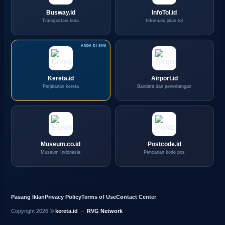
Busway.id
InfoTol.id
Transportasi kota
Informasi jalan tol
Kereta.id
Airport.id
Perjalanan kereta
Bandara dan penerbangan
Museum.co.id
Postcode.id
Museum Indonesia
Pencarian kode pos
Pasang Iklan
Privacy Policy
Terms of Use
Contact Center
Copyright 2026 ©
kereta.id
–
RVG Network