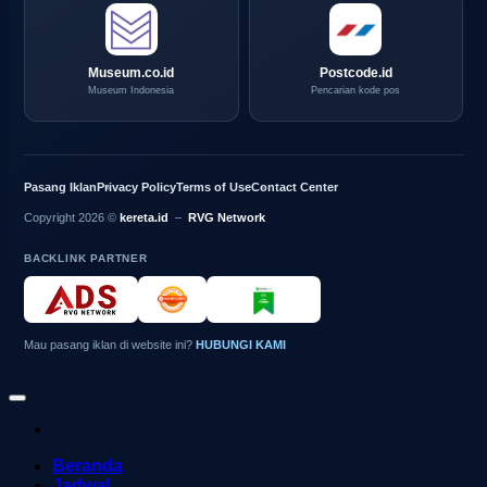
Museum.co.id
Postcode.id
Museum Indonesia
Pencarian kode pos
Pasang Iklan
Privacy Policy
Terms of Use
Contact Center
Copyright 2026 ©
kereta.id
–
RVG Network
BACKLINK PARTNER
Mau pasang iklan di website ini?
HUBUNGI KAMI
Beranda
Jadwal