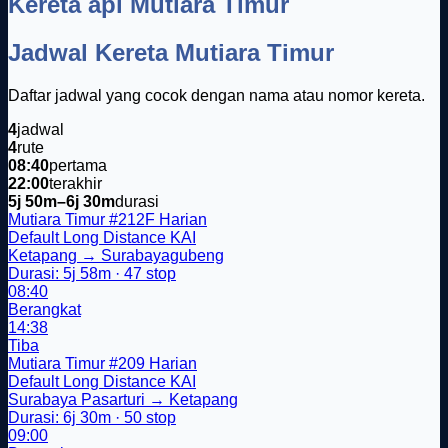
Kereta api Mutiara Timur
Jadwal Kereta Mutiara Timur
Daftar jadwal yang cocok dengan nama atau nomor kereta.
4
jadwal
4
rute
08:40
pertama
22:00
terakhir
5j 50m–6j 30m
durasi
Mutiara Timur
#212F
Harian
Default
Long Distance
KAI
Ketapang → Surabayagubeng
Durasi: 5j 58m · 47 stop
08:40
Berangkat
14:38
Tiba
Mutiara Timur
#209
Harian
Default
Long Distance
KAI
Surabaya Pasarturi → Ketapang
Durasi: 6j 30m · 50 stop
09:00