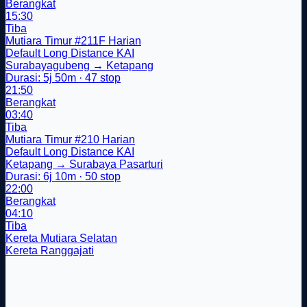
Berangkat
15:30
Tiba
Mutiara Timur
#211F
Harian
Default
Long Distance
KAI
Surabayagubeng → Ketapang
Durasi: 5j 50m · 47 stop
21:50
Berangkat
03:40
Tiba
Mutiara Timur
#210
Harian
Default
Long Distance
KAI
Ketapang → Surabaya Pasarturi
Durasi: 6j 10m · 50 stop
22:00
Berangkat
04:10
Tiba
Kereta Mutiara Selatan
Kereta Ranggajati