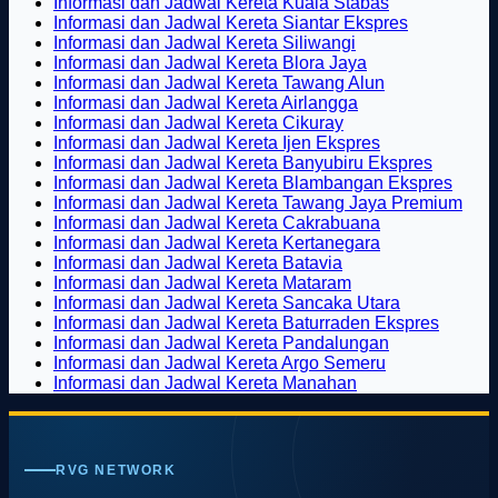
dari
pada
Optik
komentar
ada
Tak
Informasi dan Jadwal Kereta Kuala Stabas
Solo
Panduan
dengan
pada
komentar
ada
Tak
Informasi dan Jadwal Kereta Siantar Ekspres
Bersama
Lengkap
Banyak
Rental
pada
Tak
komentar
ada
Informasi dan Jadwal Kereta Siliwangi
MIW
Memilih
Box
Mobil
Informasi
pada
ada
Tak
komentar
Informasi dan Jadwal Kereta Blora Jaya
Travel
Undangan
dan
dekat
dan
Informasi
pada
komentar
ada
Tak
Informasi dan Jadwal Kereta Tawang Alun
Solo
Digital
Display
pada
Stasiun
Jadwal
dan
Informasi
Tak
komentar
ada
Informasi dan Jadwal Kereta Airlangga
Pernikahan
Kayu
Informasi
Medan
pada
Kereta
Jadwal
dan
Tak
ada
komentar
Informasi dan Jadwal Kereta Cikuray
2026
Bisa
dan
Kota
Informasi
Bukit
pada
Kereta
Jadwal
ada
komentar
Tak
Informasi dan Jadwal Kereta Ijen Ekspres
Rawan
Jadwal
pada
dan
Serelo
Informasi
Kuala
Kereta
komentar
ada
Tak
Informasi dan Jadwal Kereta Banyubiru Ekspres
Rayap
pada
Kereta
Informasi
Jadwal
dan
Stabas
Siantar
komentar
ada
Tak
Informasi dan Jadwal Kereta Blambangan Ekspres
Jika
Informasi
Siliwangi
dan
Kereta
pada
Jadwal
Ekspres
komenta
ada
Tak
Informasi dan Jadwal Kereta Tawang Jaya Premium
Area
dan
Jadwal
Blora
Informasi
Kereta
pada
Tak
komen
ada
Informasi dan Jadwal Kereta Cakrabuana
Lembap
Jadwal
Kereta
Jaya
dan
Tawang
Informas
pada
ada
Tak
kome
Informasi dan Jadwal Kereta Kertanegara
Kereta
Airlangga
Jadwal
Alun
dan
Infor
pad
Tak
komentar
ada
Informasi dan Jadwal Kereta Batavia
Cikuray
Kereta
pada
Jadwal
dan
Info
ada
Tak
komentar
Informasi dan Jadwal Kereta Mataram
Ijen
Informasi
pada
Kereta
Jadwa
dan
komentar
ada
Tak
Informasi dan Jadwal Kereta Sancaka Utara
pada
Ekspres
dan
Informasi
Banyubi
Keret
Jadw
komentar
ada
Tak
Informasi dan Jadwal Kereta Baturraden Ekspres
Informasi
pada
Jadwal
dan
Ekspres
Blam
Kere
Tak
komentar
ada
Informasi dan Jadwal Kereta Pandalungan
dan
Informasi
Kereta
Jadwal
pada
Ekspr
Taw
Tak
ada
koment
Informasi dan Jadwal Kereta Argo Semeru
Jadwal
dan
Cakrabuana
Kereta
Informasi
pada
Jaya
Tak
ada
komentar
Informasi dan Jadwal Kereta Manahan
Kereta
Jadwal
Kertanegara
pada
dan
Informa
Pre
ada
komentar
Batavia
Kereta
pada
Informasi
Jadwal
dan
komentar
Mataram
pada
Informasi
dan
Kereta
Jadwal
Informasi
dan
Jadwal
Sancaka
Kereta
RVG NETWORK
dan
Jadwal
Kereta
Utara
Baturr