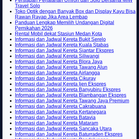
Persiapan Perjalanan Umroh dari Solo Bersama MIW
Tak
Travel Solo
ada
Toko Optik dengan Banyak Box dan Display Kayu Bisa
komentar
Tak
Rawan Rayap Jika Area Lembap
pada
ada
Panduan Lengkap Memilih Undangan Digital
Persiapan
Tak
komentar
Pernikahan 2026
Perjalanan
pada
ada
Tak
Rental Mobil dekat Stasiun Medan Kota
Umroh
Toko
komentar
ada
Tak
Informasi dan Jadwal Kereta Bukit Serelo
dari
pada
Optik
komentar
ada
Tak
Informasi dan Jadwal Kereta Kuala Stabas
Solo
Panduan
dengan
pada
komentar
ada
Tak
Informasi dan Jadwal Kereta Siantar Ekspres
Bersama
Lengkap
Banyak
Rental
pada
Tak
komentar
ada
Informasi dan Jadwal Kereta Siliwangi
MIW
Memilih
Box
Mobil
Informasi
pada
ada
Tak
komentar
Informasi dan Jadwal Kereta Blora Jaya
Travel
Undangan
dan
dekat
dan
Informasi
pada
komentar
ada
Tak
Informasi dan Jadwal Kereta Tawang Alun
Solo
Digital
Display
pada
Stasiun
Jadwal
dan
Informasi
Tak
komentar
ada
Informasi dan Jadwal Kereta Airlangga
Pernikahan
Kayu
Informasi
Medan
pada
Kereta
Jadwal
dan
Tak
ada
komentar
Informasi dan Jadwal Kereta Cikuray
2026
Bisa
dan
Kota
Informasi
Bukit
pada
Kereta
Jadwal
ada
komentar
Tak
Informasi dan Jadwal Kereta Ijen Ekspres
Rawan
Jadwal
pada
dan
Serelo
Informasi
Kuala
Kereta
komentar
ada
Tak
Informasi dan Jadwal Kereta Banyubiru Ekspres
Rayap
pada
Kereta
Informasi
Jadwal
dan
Stabas
Siantar
komentar
ada
Tak
Informasi dan Jadwal Kereta Blambangan Ekspres
Jika
Informasi
Siliwangi
dan
Kereta
pada
Jadwal
Ekspres
komenta
ada
Tak
Informasi dan Jadwal Kereta Tawang Jaya Premium
Area
dan
Jadwal
Blora
Informasi
Kereta
pada
Tak
komen
ada
Informasi dan Jadwal Kereta Cakrabuana
Lembap
Jadwal
Kereta
Jaya
dan
Tawang
Informas
pada
ada
Tak
kome
Informasi dan Jadwal Kereta Kertanegara
Kereta
Airlangga
Jadwal
Alun
dan
Infor
pad
Tak
komentar
ada
Informasi dan Jadwal Kereta Batavia
Cikuray
Kereta
pada
Jadwal
dan
Info
ada
Tak
komentar
Informasi dan Jadwal Kereta Mataram
Ijen
Informasi
pada
Kereta
Jadwa
dan
komentar
ada
Tak
Informasi dan Jadwal Kereta Sancaka Utara
pada
Ekspres
dan
Informasi
Banyubi
Keret
Jadw
komentar
ada
Tak
Informasi dan Jadwal Kereta Baturraden Ekspres