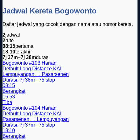
Jadwal Kereta Bogowonto
Daftar jadwal yang cocok dengan nama atau nomor kereta.
2
jadwal
2
rute
08:15
pertama
18:10
terakhir
7j 37m–7j 38m
durasi
Bogowonto
#103
Harian
Default
Long Distance
KAI
Lempuyangan → Pasarsenen
Durasi: 7j 38m · 75 stop
08:15
Berangkat
15:53
Tiba
Bogowonto
#104
Harian
Default
Long Distance
KAI
Pasarsenen → Lempuyangan
Durasi: 7j 37m · 75 stop
18:10
Berangkat