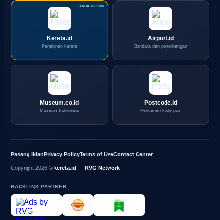
Kereta.id
Airport.id
Perjalanan kereta
Bandara dan penerbangan
Museum.co.id
Postcode.id
Museum Indonesia
Pencarian kode pos
Pasang Iklan
Privacy Policy
Terms of Use
Contact Center
Copyright 2026 ©
kereta.id
–
RVG Network
BACKLINK PARTNER