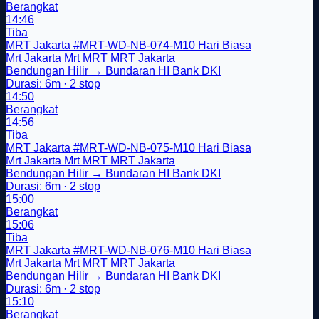
Berangkat
14:46
Tiba
MRT Jakarta
#MRT-WD-NB-074-M10
Hari Biasa
Mrt Jakarta
Mrt
MRT
MRT Jakarta
Bendungan Hilir → Bundaran HI Bank DKI
Durasi: 6m · 2 stop
14:50
Berangkat
14:56
Tiba
MRT Jakarta
#MRT-WD-NB-075-M10
Hari Biasa
Mrt Jakarta
Mrt
MRT
MRT Jakarta
Bendungan Hilir → Bundaran HI Bank DKI
Durasi: 6m · 2 stop
15:00
Berangkat
15:06
Tiba
MRT Jakarta
#MRT-WD-NB-076-M10
Hari Biasa
Mrt Jakarta
Mrt
MRT
MRT Jakarta
Bendungan Hilir → Bundaran HI Bank DKI
Durasi: 6m · 2 stop
15:10
Berangkat