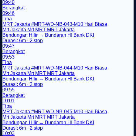
09:40
Berangkat
09:46
Tiba
MRT Jakarta
#MRT-WD-NB-043-M10
Hari Biasa
Mrt Jakarta
Mrt
MRT
MRT Jakarta
Bendungan Hilir → Bundaran HI Bank DKI
Durasi: 6m · 2 stop
09:47
Berangkat
09:53
Tiba
MRT Jakarta
#MRT-WD-NB-044-M10
Hari Biasa
Mrt Jakarta
Mrt
MRT
MRT Jakarta
Bendungan Hilir → Bundaran HI Bank DKI
Durasi: 6m · 2 stop
09:55
Berangkat
10:01
Tiba
MRT Jakarta
#MRT-WD-NB-045-M10
Hari Biasa
Mrt Jakarta
Mrt
MRT
MRT Jakarta
Bendungan Hilir → Bundaran HI Bank DKI
Durasi: 6m · 2 stop
10:03