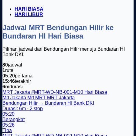
HARI BIASA
HARI LIBUR
Jadwal MRT Bendungan Hilir ke
Bundaran HI Hari Biasa
Pilihan jadwal dari Bendungan Hilir menuju Bundaran HI
Bank DKI.
80
jadwal
1
rute
05:20
pertama
15:46
terakhir
6m
durasi
MRT Jakarta
#MRT-WD-NB-001-M10
Hari Biasa
Mrt Jakarta
Mrt
MRT
MRT Jakarta
Bendungan Hilir → Bundaran HI Bank DKI
Durasi: 6m · 2 stop
05:20
Berangkat
05:26
Tiba
MRT Jakarta
#MRT-WD-NB-002-M10
Hari Biasa