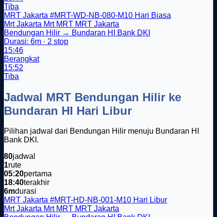
Tiba
MRT Jakarta
#MRT-WD-NB-080-M10
Hari Biasa
Mrt Jakarta
Mrt
MRT
MRT Jakarta
Bendungan Hilir → Bundaran HI Bank DKI
Durasi: 6m · 2 stop
15:46
Berangkat
15:52
Tiba
Jadwal MRT Bendungan Hilir ke
Bundaran HI Hari Libur
Pilihan jadwal dari Bendungan Hilir menuju Bundaran HI
Bank DKI.
80
jadwal
1
rute
05:20
pertama
18:40
terakhir
6m
durasi
MRT Jakarta
#MRT-HD-NB-001-M10
Hari Libur
Mrt Jakarta
Mrt
MRT
MRT Jakarta