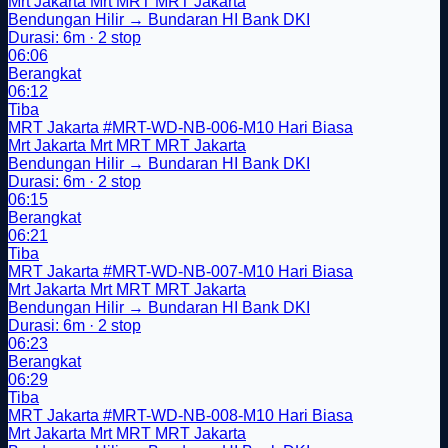
Mrt Jakarta
Mrt
MRT
MRT Jakarta
Bendungan Hilir → Bundaran HI Bank DKI
Durasi: 6m · 2 stop
06:06
Berangkat
06:12
Tiba
MRT Jakarta
#MRT-WD-NB-006-M10
Hari Biasa
Mrt Jakarta
Mrt
MRT
MRT Jakarta
Bendungan Hilir → Bundaran HI Bank DKI
Durasi: 6m · 2 stop
06:15
Berangkat
06:21
Tiba
MRT Jakarta
#MRT-WD-NB-007-M10
Hari Biasa
Mrt Jakarta
Mrt
MRT
MRT Jakarta
Bendungan Hilir → Bundaran HI Bank DKI
Durasi: 6m · 2 stop
06:23
Berangkat
06:29
Tiba
MRT Jakarta
#MRT-WD-NB-008-M10
Hari Biasa
Mrt Jakarta
Mrt
MRT
MRT Jakarta