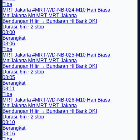
Tiba
MRT Jakarta
#MRT-WD-NB-024-M10
Hari Biasa
Mrt Jakarta
Mrt
MRT
MRT Jakarta
Bendungan Hilir → Bundaran HI Bank DKI
Durasi: 6m · 2 stop
08:00
Berangkat
08:06
Tiba
MRT Jakarta
#MRT-WD-NB-025-M10
Hari Biasa
Mrt Jakarta
Mrt
MRT
MRT Jakarta
Bendungan Hilir → Bundaran HI Bank DKI
Durasi: 6m · 2 stop
08:05
Berangkat
08:11
Tiba
MRT Jakarta
#MRT-WD-NB-026-M10
Hari Biasa
Mrt Jakarta
Mrt
MRT
MRT Jakarta
Bendungan Hilir → Bundaran HI Bank DKI
Durasi: 6m · 2 stop
08:10
Berangkat
08:16
Tiba