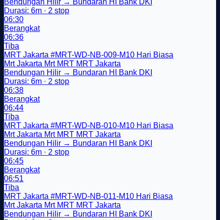
Bendungan Hilir → Bundaran HI Bank DKI
Durasi: 6m · 2 stop
06:30
Berangkat
06:36
Tiba
MRT Jakarta
#MRT-WD-NB-009-M10
Hari Biasa
Mrt Jakarta
Mrt
MRT
MRT Jakarta
Bendungan Hilir → Bundaran HI Bank DKI
Durasi: 6m · 2 stop
06:38
Berangkat
06:44
Tiba
MRT Jakarta
#MRT-WD-NB-010-M10
Hari Biasa
Mrt Jakarta
Mrt
MRT
MRT Jakarta
Bendungan Hilir → Bundaran HI Bank DKI
Durasi: 6m · 2 stop
06:45
Berangkat
06:51
Tiba
MRT Jakarta
#MRT-WD-NB-011-M10
Hari Biasa
Mrt Jakarta
Mrt
MRT
MRT Jakarta
Bendungan Hilir → Bundaran HI Bank DKI