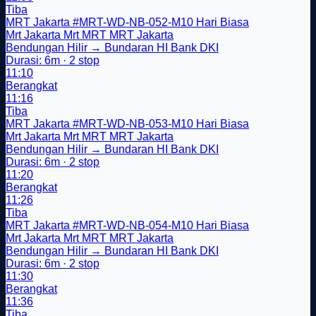
Tiba
MRT Jakarta
#MRT-WD-NB-052-M10
Hari Biasa
Mrt Jakarta
Mrt
MRT
MRT Jakarta
Bendungan Hilir → Bundaran HI Bank DKI
Durasi: 6m · 2 stop
11:10
Berangkat
11:16
Tiba
MRT Jakarta
#MRT-WD-NB-053-M10
Hari Biasa
Mrt Jakarta
Mrt
MRT
MRT Jakarta
Bendungan Hilir → Bundaran HI Bank DKI
Durasi: 6m · 2 stop
11:20
Berangkat
11:26
Tiba
MRT Jakarta
#MRT-WD-NB-054-M10
Hari Biasa
Mrt Jakarta
Mrt
MRT
MRT Jakarta
Bendungan Hilir → Bundaran HI Bank DKI
Durasi: 6m · 2 stop
11:30
Berangkat
11:36
Tiba