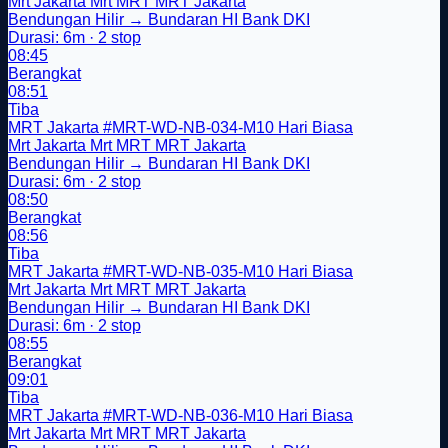
Mrt Jakarta
Mrt
MRT
MRT Jakarta
Bendungan Hilir → Bundaran HI Bank DKI
Durasi: 6m · 2 stop
08:45
Berangkat
08:51
Tiba
MRT Jakarta
#MRT-WD-NB-034-M10
Hari Biasa
Mrt Jakarta
Mrt
MRT
MRT Jakarta
Bendungan Hilir → Bundaran HI Bank DKI
Durasi: 6m · 2 stop
08:50
Berangkat
08:56
Tiba
MRT Jakarta
#MRT-WD-NB-035-M10
Hari Biasa
Mrt Jakarta
Mrt
MRT
MRT Jakarta
Bendungan Hilir → Bundaran HI Bank DKI
Durasi: 6m · 2 stop
08:55
Berangkat
09:01
Tiba
MRT Jakarta
#MRT-WD-NB-036-M10
Hari Biasa
Mrt Jakarta
Mrt
MRT
MRT Jakarta