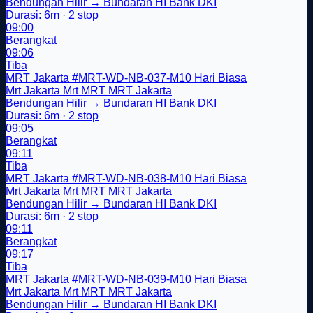
Bendungan Hilir → Bundaran HI Bank DKI
Durasi: 6m · 2 stop
09:00
Berangkat
09:06
Tiba
MRT Jakarta
#MRT-WD-NB-037-M10
Hari Biasa
Mrt Jakarta
Mrt
MRT
MRT Jakarta
Bendungan Hilir → Bundaran HI Bank DKI
Durasi: 6m · 2 stop
09:05
Berangkat
09:11
Tiba
MRT Jakarta
#MRT-WD-NB-038-M10
Hari Biasa
Mrt Jakarta
Mrt
MRT
MRT Jakarta
Bendungan Hilir → Bundaran HI Bank DKI
Durasi: 6m · 2 stop
09:11
Berangkat
09:17
Tiba
MRT Jakarta
#MRT-WD-NB-039-M10
Hari Biasa
Mrt Jakarta
Mrt
MRT
MRT Jakarta
Bendungan Hilir → Bundaran HI Bank DKI