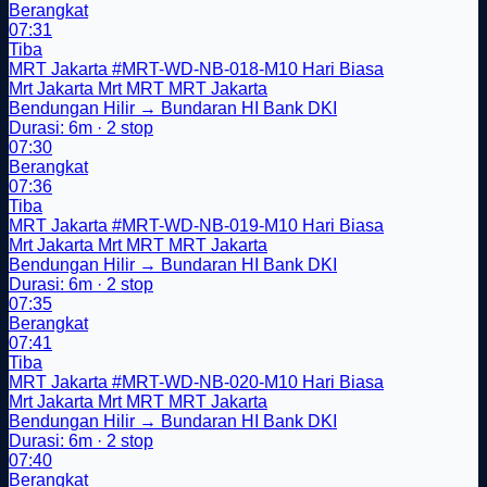
Berangkat
07:31
Tiba
MRT Jakarta
#MRT-WD-NB-018-M10
Hari Biasa
Mrt Jakarta
Mrt
MRT
MRT Jakarta
Bendungan Hilir → Bundaran HI Bank DKI
Durasi: 6m · 2 stop
07:30
Berangkat
07:36
Tiba
MRT Jakarta
#MRT-WD-NB-019-M10
Hari Biasa
Mrt Jakarta
Mrt
MRT
MRT Jakarta
Bendungan Hilir → Bundaran HI Bank DKI
Durasi: 6m · 2 stop
07:35
Berangkat
07:41
Tiba
MRT Jakarta
#MRT-WD-NB-020-M10
Hari Biasa
Mrt Jakarta
Mrt
MRT
MRT Jakarta
Bendungan Hilir → Bundaran HI Bank DKI
Durasi: 6m · 2 stop
07:40
Berangkat