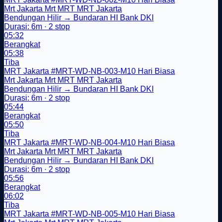
Mrt Jakarta
Mrt
MRT
MRT Jakarta
Bendungan Hilir → Bundaran HI Bank DKI
Durasi: 6m · 2 stop
05:32
Berangkat
05:38
Tiba
MRT Jakarta
#MRT-WD-NB-003-M10
Hari Biasa
Mrt Jakarta
Mrt
MRT
MRT Jakarta
Bendungan Hilir → Bundaran HI Bank DKI
Durasi: 6m · 2 stop
05:44
Berangkat
05:50
Tiba
MRT Jakarta
#MRT-WD-NB-004-M10
Hari Biasa
Mrt Jakarta
Mrt
MRT
MRT Jakarta
Bendungan Hilir → Bundaran HI Bank DKI
Durasi: 6m · 2 stop
05:56
Berangkat
06:02
Tiba
MRT Jakarta
#MRT-WD-NB-005-M10
Hari Biasa