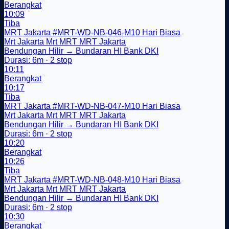
Berangkat
10:09
Tiba
MRT Jakarta
#MRT-WD-NB-046-M10
Hari Biasa
Mrt Jakarta
Mrt
MRT
MRT Jakarta
Bendungan Hilir → Bundaran HI Bank DKI
Durasi: 6m · 2 stop
10:11
Berangkat
10:17
Tiba
MRT Jakarta
#MRT-WD-NB-047-M10
Hari Biasa
Mrt Jakarta
Mrt
MRT
MRT Jakarta
Bendungan Hilir → Bundaran HI Bank DKI
Durasi: 6m · 2 stop
10:20
Berangkat
10:26
Tiba
MRT Jakarta
#MRT-WD-NB-048-M10
Hari Biasa
Mrt Jakarta
Mrt
MRT
MRT Jakarta
Bendungan Hilir → Bundaran HI Bank DKI
Durasi: 6m · 2 stop
10:30
Berangkat