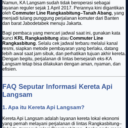
Namun, KA Langsam sudah tidak beroperasi sebagai
layanan reguler sejak 1 April 2017. Perannya kini digantikan
oleh
Commuter Line Rangkasbitung–Tanah Abang
, yang
menjadi tulang punggung perjalanan komuter dari Banten
dan barat Jabodetabek menuju Jakarta.
Bagi pembaca yang mencari jadwal saat ini, gunakan kata
kunci
KRL Rangkasbitung
atau
Commuter Line
Rangkasbitung
. Selalu cek jadwal terbaru melalui kanal
resmi, siapkan metode pembayaran yang berlaku, datang
lebih awal saat jam sibuk, dan perhatikan tujuan akhir kereta.
Dengan begitu, perjalanan di lintas bersejarah eks-KA
Langsam tetap bisa dilakukan dengan aman, nyaman, dan
efisien.
FAQ Seputar Informasi Kereta Api
Langsam
1. Apa itu Kereta Api Langsam?
Kereta Api Langsam adalah layanan kereta lokal ekonomi
yang pernah melayani perjalanan di lintas Rangkasbitung–