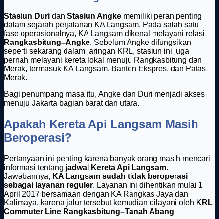
Stasiun Duri
dan
Stasiun Angke
memiliki peran penting
dalam sejarah perjalanan KA Langsam. Pada salah satu
fase operasionalnya, KA Langsam dikenal melayani relasi
Rangkasbitung–Angke
. Sebelum Angke difungsikan
seperti sekarang dalam jaringan KRL, stasiun ini juga
pernah melayani kereta lokal menuju Rangkasbitung dan
Merak, termasuk KA Langsam, Banten Ekspres, dan Patas
Merak.
Bagi penumpang masa itu, Angke dan Duri menjadi akses
menuju Jakarta bagian barat dan utara.
Apakah Kereta Api Langsam Masih
Beroperasi?
Pertanyaan ini penting karena banyak orang masih mencari
informasi tentang
jadwal Kereta Api Langsam
.
Jawabannya,
KA Langsam sudah tidak beroperasi
sebagai layanan reguler
. Layanan ini dihentikan mulai 1
April 2017 bersamaan dengan KA Rangkas Jaya dan
Kalimaya, karena jalur tersebut kemudian dilayani oleh
KRL
Commuter Line Rangkasbitung–Tanah Abang
.