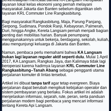
layanan lokal kelas ekonomi yang pernah melayani
masyarakat Jakarta dan Banten sebelum digantikan oleh
layanan KRL Commuter Line Rangkasbitung.
Bagi masyarakat Rangkasbitung, Maja, Parung Panjang,
Serpong, Sudimara, Pondok Ranji, Kebayoran, Palmerah,
Duri, hingga Angke, Kereta Langsam pernah menjadi bagian
penting dari mobilitas harian. Banyak penumpang
menggunakannya untuk bekerja, berdagang, sekolah, kuliah,
atau mengunjungi keluarga di Jakarta dan Banten.
Namun, pembaca perlu memahami bahwa
KA Langsam
bukan lagi layanan reguler aktif seperti dulu
. Mulai 1 April
2017, KA Langsam, Rangkas Jaya, dan Kalimaya tidak lagi
beroperasi karena hadirnya layanan
KRL Commuter Line
Rangkasbitung–Tanah Abang
sebagai pengganti utama
perjalanan komuter di lintas tersebut.
Artikel ini dibuat
tanpa tarif
agar tetap evergreen. Biaya
perjalanan dapat berubah mengikuti kebijakan operator dan
sistem pembayaran yang berlaku. Fokus artikel ini adalah
menjelaskan informasi, sejarah, rute, peran, serta panduan
perjalanan modern bagi pembaca yang mencari informasi
tentang Kereta Api Langsam.