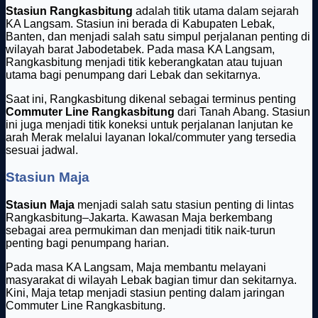
Stasiun Rangkasbitung
adalah titik utama dalam sejarah
KA Langsam. Stasiun ini berada di Kabupaten Lebak,
Banten, dan menjadi salah satu simpul perjalanan penting di
wilayah barat Jabodetabek. Pada masa KA Langsam,
Rangkasbitung menjadi titik keberangkatan atau tujuan
utama bagi penumpang dari Lebak dan sekitarnya.
Saat ini, Rangkasbitung dikenal sebagai terminus penting
Commuter Line Rangkasbitung
dari Tanah Abang. Stasiun
ini juga menjadi titik koneksi untuk perjalanan lanjutan ke
arah Merak melalui layanan lokal/commuter yang tersedia
sesuai jadwal.
Stasiun Maja
Stasiun Maja
menjadi salah satu stasiun penting di lintas
Rangkasbitung–Jakarta. Kawasan Maja berkembang
sebagai area permukiman dan menjadi titik naik-turun
penting bagi penumpang harian.
Pada masa KA Langsam, Maja membantu melayani
masyarakat di wilayah Lebak bagian timur dan sekitarnya.
Kini, Maja tetap menjadi stasiun penting dalam jaringan
Commuter Line Rangkasbitung.