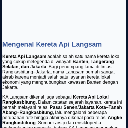
Mengenal Kereta Api Langsam
Kereta Api Langsam
adalah salah satu nama kereta lokal
yang cukup melegenda di wilayah
Banten, Tangerang
Selatan, dan Jakarta
. Bagi penumpang lama di lintas
Rangkasbitung–Jakarta, nama Langsam pernah sangat
akrab karena menjadi salah satu layanan kereta lokal
ekonomi yang menghubungkan kawasan Banten dengan
Jakarta.
KA Langsam dikenal juga sebagai
Kereta Api Lokal
Rangkasbitung
. Dalam catatan sejarah layanan, kereta ini
pernah melayani relasi
Pasar Senen/Jakarta Kota–Tanah
Abang–Rangkasbitung
, lalu mengalami beberapa
perubahan rute hingga akhirnya dikenal pada relasi
Angke–
Rangkasbitung
. Sumber arsip dan ensiklopedia
perkeretaapian mencatat bahwa KA Langsam merupakan