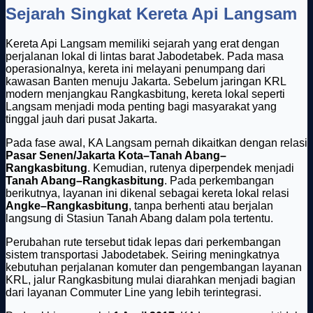
Sejarah Singkat Kereta Api Langsam
Kereta Api Langsam memiliki sejarah yang erat dengan
perjalanan lokal di lintas barat Jabodetabek. Pada masa
operasionalnya, kereta ini melayani penumpang dari
kawasan Banten menuju Jakarta. Sebelum jaringan KRL
modern menjangkau Rangkasbitung, kereta lokal seperti
Langsam menjadi moda penting bagi masyarakat yang
tinggal jauh dari pusat Jakarta.
Pada fase awal, KA Langsam pernah dikaitkan dengan relasi
Pasar Senen/Jakarta Kota–Tanah Abang–
Rangkasbitung
. Kemudian, rutenya diperpendek menjadi
Tanah Abang–Rangkasbitung
. Pada perkembangan
berikutnya, layanan ini dikenal sebagai kereta lokal relasi
Angke–Rangkasbitung
, tanpa berhenti atau berjalan
langsung di Stasiun Tanah Abang dalam pola tertentu.
Perubahan rute tersebut tidak lepas dari perkembangan
sistem transportasi Jabodetabek. Seiring meningkatnya
kebutuhan perjalanan komuter dan pengembangan layanan
KRL, jalur Rangkasbitung mulai diarahkan menjadi bagian
dari layanan Commuter Line yang lebih terintegrasi.