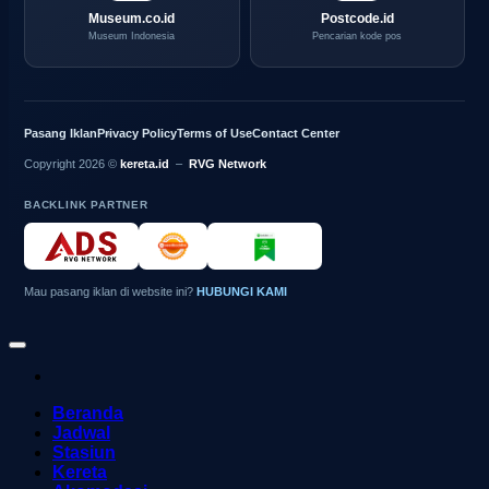
Museum.co.id
Postcode.id
Museum Indonesia
Pencarian kode pos
Pasang Iklan
Privacy Policy
Terms of Use
Contact Center
Copyright 2026 ©
kereta.id
–
RVG Network
BACKLINK PARTNER
Mau pasang iklan di website ini?
HUBUNGI KAMI
Beranda
Jadwal
Stasiun
Kereta