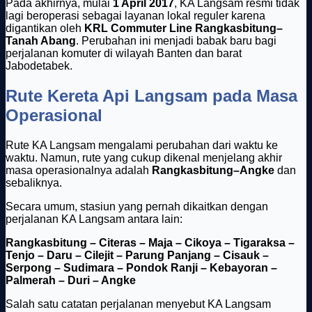
Pada akhirnya, mulai
1 April 2017
, KA Langsam resmi tidak
lagi beroperasi sebagai layanan lokal reguler karena
digantikan oleh
KRL Commuter Line Rangkasbitung–
Tanah Abang
. Perubahan ini menjadi babak baru bagi
perjalanan komuter di wilayah Banten dan barat
Jabodetabek.
Rute Kereta Api Langsam pada Masa
Operasional
Rute KA Langsam mengalami perubahan dari waktu ke
waktu. Namun, rute yang cukup dikenal menjelang akhir
masa operasionalnya adalah
Rangkasbitung–Angke
dan
sebaliknya.
Secara umum, stasiun yang pernah dikaitkan dengan
perjalanan KA Langsam antara lain:
Rangkasbitung – Citeras – Maja – Cikoya – Tigaraksa –
Tenjo – Daru – Cilejit – Parung Panjang – Cisauk –
Serpong – Sudimara – Pondok Ranji – Kebayoran –
Palmerah – Duri – Angke
Salah satu catatan perjalanan menyebut KA Langsam