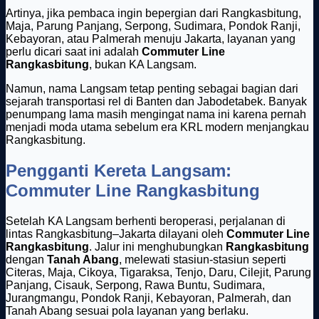
Artinya, jika pembaca ingin bepergian dari Rangkasbitung,
Maja, Parung Panjang, Serpong, Sudimara, Pondok Ranji,
Kebayoran, atau Palmerah menuju Jakarta, layanan yang
perlu dicari saat ini adalah
Commuter Line
Rangkasbitung
, bukan KA Langsam.
Namun, nama Langsam tetap penting sebagai bagian dari
sejarah transportasi rel di Banten dan Jabodetabek. Banyak
penumpang lama masih mengingat nama ini karena pernah
menjadi moda utama sebelum era KRL modern menjangkau
Rangkasbitung.
Pengganti Kereta Langsam:
Commuter Line Rangkasbitung
Setelah KA Langsam berhenti beroperasi, perjalanan di
lintas Rangkasbitung–Jakarta dilayani oleh
Commuter Line
Rangkasbitung
. Jalur ini menghubungkan
Rangkasbitung
dengan
Tanah Abang
, melewati stasiun-stasiun seperti
Citeras, Maja, Cikoya, Tigaraksa, Tenjo, Daru, Cilejit, Parung
Panjang, Cisauk, Serpong, Rawa Buntu, Sudimara,
Jurangmangu, Pondok Ranji, Kebayoran, Palmerah, dan
Tanah Abang sesuai pola layanan yang berlaku.