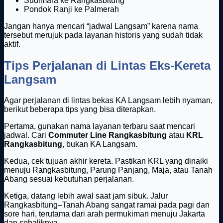
Sudimara ke Rangkasbitung
Pondok Ranji ke Palmerah
Jangan hanya mencari “jadwal Langsam” karena nama
tersebut merujuk pada layanan historis yang sudah tidak
aktif.
Tips Perjalanan di Lintas Eks-Kereta
Langsam
Agar perjalanan di lintas bekas KA Langsam lebih nyaman,
berikut beberapa tips yang bisa diterapkan.
Pertama, gunakan nama layanan terbaru saat mencari
jadwal. Cari
Commuter Line Rangkasbitung
atau
KRL
Rangkasbitung
, bukan KA Langsam.
Kedua, cek tujuan akhir kereta. Pastikan KRL yang dinaiki
menuju Rangkasbitung, Parung Panjang, Maja, atau Tanah
Abang sesuai kebutuhan perjalanan.
Ketiga, datang lebih awal saat jam sibuk. Jalur
Rangkasbitung–Tanah Abang sangat ramai pada pagi dan
sore hari, terutama dari arah permukiman menuju Jakarta
dan sebaliknya.