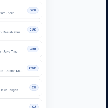
BKH
tara · Aceh
CUK
Kota Jakarta Timur · Daerah Khusus Ibukota Jakarta
CRB
 · Jawa Timur
CWG
Kota Jakarta Selatan · Daerah Khusus Ibukota Jakarta
CU
· Jawa Tengah
CJ