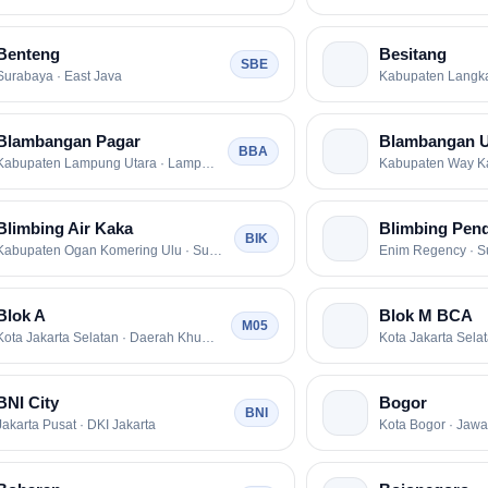
Benteng
Besitang
SBE
Surabaya · East Java
Kabupaten Langka
Blambangan Pagar
Blambangan 
BBA
Kabupaten Lampung Utara · Lampung
Kabupaten Way K
Blimbing Air Kaka
Blimbing Pen
BIK
Kabupaten Ogan Komering Ulu · Sumatera Selatan
Enim Regency · S
Blok A
Blok M BCA
M05
Kota Jakarta Selatan · Daerah Khusus Ibukota Jakarta
BNI City
Bogor
BNI
Jakarta Pusat · DKI Jakarta
Kota Bogor · Jawa