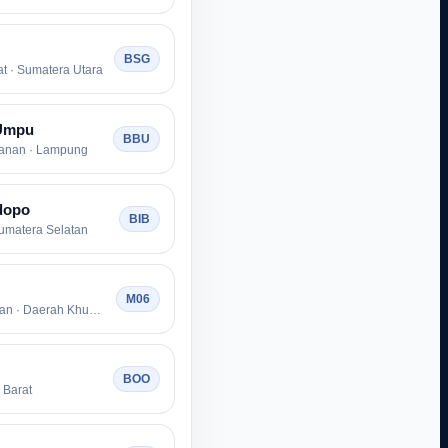
BSG
t · Sumatera Utara
Umpu
BBU
anan · Lampung
dopo
BIB
umatera Selatan
M06
Kota Jakarta Selatan · Daerah Khusus Ibukota Jakarta
BOO
 Barat