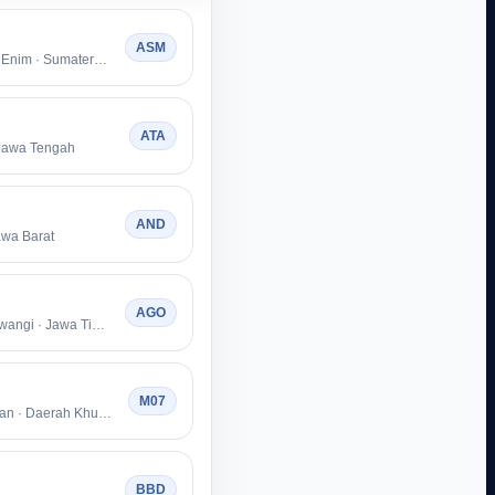
ASM
Kabupaten Muara Enim · Sumatera Selatan
ATA
Jawa Tengah
AND
awa Barat
AGO
Kabupaten Banyuwangi · Jawa Timur
M07
Kota Jakarta Selatan · Daerah Khusus Ibukota Jakarta
BBD