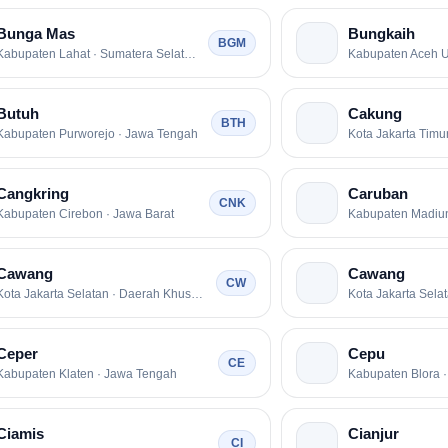
Bunga Mas
Bungkaih
BGM
Kabupaten Lahat · Sumatera Selatan
Kabupaten Aceh U
Butuh
Cakung
BTH
Kabupaten Purworejo · Jawa Tengah
Cangkring
Caruban
CNK
Kabupaten Cirebon · Jawa Barat
Kabupaten Madiun
Cawang
Cawang
CW
Kota Jakarta Selatan · Daerah Khusus Ibukota Jakarta
Ceper
Cepu
CE
Kabupaten Klaten · Jawa Tengah
Kabupaten Blora 
Ciamis
Cianjur
CI