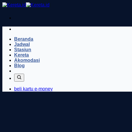
Skip
to
content
Beranda
Jadwal
Stasiun
Kereta
Akomodasi
Blog
beli kartu e-money