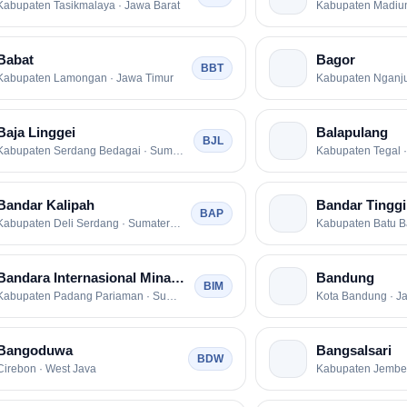
Kabupaten Tasikmalaya · Jawa Barat
Kabupaten Madiun
Babat
Bagor
BBT
Kabupaten Lamongan · Jawa Timur
Kabupaten Nganju
Baja Linggei
Balapulang
BJL
Kabupaten Serdang Bedagai · Sumatera Utara
Kabupaten Tegal 
Bandar Kalipah
Bandar Tinggi
BAP
Kabupaten Deli Serdang · Sumatera Utara
Bandara Internasional Minangkabau
Bandung
BIM
Kabupaten Padang Pariaman · Sumatera Barat
Kota Bandung · J
Bangoduwa
Bangsalsari
BDW
Cirebon · West Java
Kabupaten Jember