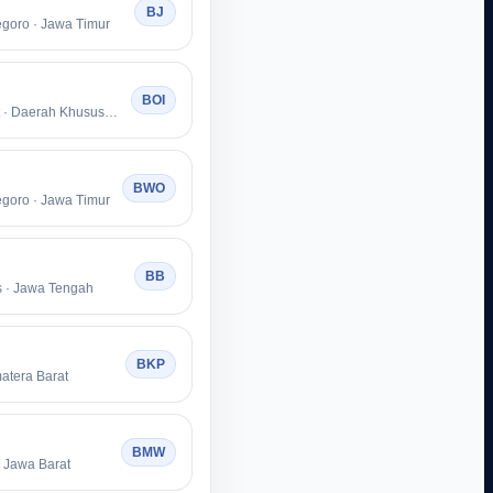
BJ
goro · Jawa Timur
BOI
Kota Jakarta Barat · Daerah Khusus Ibukota Jakarta
BWO
goro · Jawa Timur
BB
 · Jawa Tengah
BKP
atera Barat
BMW
 Jawa Barat