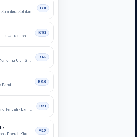
BJI
· Sumatera Selatan
BTG
 · Jawa Tengah
BTA
Kabupaten Ogan Komering Ulu · Sumatera Selatan
BKS
a Barat
BKI
Kabupaten Lampung Tengah · Lampung
ir
M10
Kota Jakarta Selatan · Daerah Khusus Ibukota Jakarta