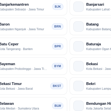
Banjarkemantren
Banjarsari
BJK
Kabupaten Sidoarjo · Jawa Timur
Kabupaten Lahat 
Baron
Batang
BRN
Kabupaten Nganjuk · Jawa Timur
Kabupaten Batang
Batu Ceper
Baturaja
BPR
Kota Tangerang · Banten
Bayeman
Bekasi
BYM
Kabupaten Probolinggo · Jawa Timur
Kota Bekasi · Jaw
Bekasi Timur
Bekri
BKST
Kota Bekasi · Jawa Barat
Belawan
Bendungan Hil
BLW
Kota Medan · Sumatera Utara