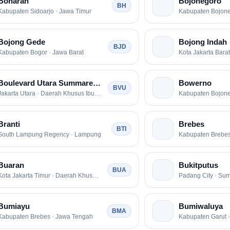
Boharan
Bojonegoro
BH
Kabupaten Sidoarjo · Jawa Timur
Kabupaten Bojone
Bojong Gede
Bojong Indah
BJD
Kabupaten Bogor · Jawa Barat
Boulevard Utara Summarecon Mall
Bowerno
BVU
Jakarta Utara · Daerah Khusus Ibukota Jakarta
Kabupaten Bojone
Branti
Brebes
BTI
South Lampung Regency · Lampung
Kabupaten Brebes
Buaran
Bukitputus
BUA
Kota Jakarta Timur · Daerah Khusus Ibukota Jakarta
Padang City · Sum
Bumiayu
Bumiwaluya
BMA
Kabupaten Brebes · Jawa Tengah
Kabupaten Garut ·