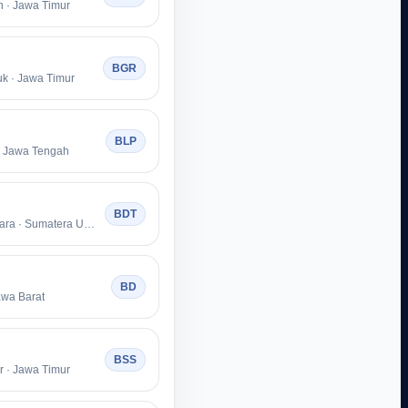
 · Jawa Timur
BGR
k · Jawa Timur
BLP
· Jawa Tengah
BDT
Kabupaten Batu Bara · Sumatera Utara
BD
awa Barat
BSS
 · Jawa Timur