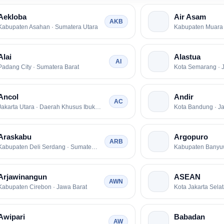
Aekloba
Air Asam
AKB
Kabupaten Asahan · Sumatera Utara
Alai
Alastua
AI
Padang City · Sumatera Barat
Kota Semarang · 
Ancol
Andir
AC
Jakarta Utara · Daerah Khusus Ibukota Jakarta
Kota Bandung · J
Araskabu
Argopuro
ARB
Kabupaten Deli Serdang · Sumatera Utara
Arjawinangun
ASEAN
AWN
Kabupaten Cirebon · Jawa Barat
Awipari
Babadan
AW