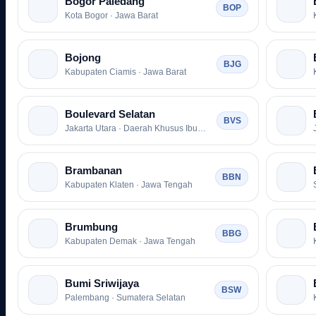
Bogor Paledang
BOP
Kota Bogor · Jawa Barat
Bojong
BJG
Kabupaten Ciamis · Jawa Barat
Boulevard Selatan
BVS
Jakarta Utara · Daerah Khusus Ibukota Jakarta
Brambanan
BBN
Kabupaten Klaten · Jawa Tengah
Brumbung
BBG
Kabupaten Demak · Jawa Tengah
Bumi Sriwijaya
BSW
Palembang · Sumatera Selatan