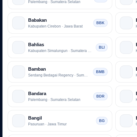
Palembang · Sumatera Selatan
Babakan
BBK
Kabupaten Cirebon · Jawa Barat
Bahlias
BLI
Kabupaten Simalungun · Sumatera Utara
Bamban
BMB
Serdang Bedagai Regency · Sumatera Utara
Bandara
BDR
Palembang · Sumatera Selatan
Bangil
BG
Pasuruan · Jawa Timur