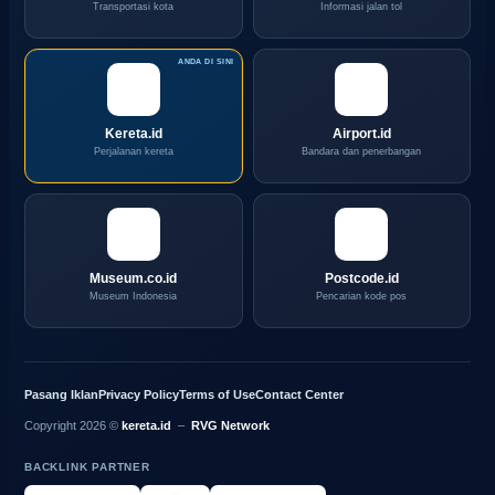
Transportasi kota
Informasi jalan tol
Kereta.id
Airport.id
Perjalanan kereta
Bandara dan penerbangan
Museum.co.id
Postcode.id
Museum Indonesia
Pencarian kode pos
Pasang Iklan
Privacy Policy
Terms of Use
Contact Center
Copyright 2026 ©
kereta.id
–
RVG Network
BACKLINK PARTNER