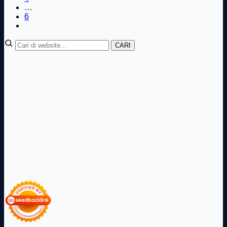
…
6
CARI