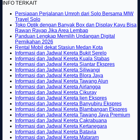
INFO TERKAIT
Persiapan Perjalanan Umroh dari Solo Bersama MIW
Tak
Travel Solo
ada
Toko Optik dengan Banyak Box dan Display Kayu Bisa
komentar
Tak
Rawan Rayap Jika Area Lembap
pada
ada
Panduan Lengkap Memilih Undangan Digital
Persiapan
Tak
komentar
Pernikahan 2026
Perjalanan
pada
ada
Tak
Rental Mobil dekat Stasiun Medan Kota
Umroh
Toko
komentar
ada
Tak
Informasi dan Jadwal Kereta Bukit Serelo
dari
pada
Optik
komentar
ada
Tak
Informasi dan Jadwal Kereta Kuala Stabas
Solo
Panduan
dengan
pada
komentar
ada
Tak
Informasi dan Jadwal Kereta Siantar Ekspres
Bersama
Lengkap
Banyak
Rental
pada
Tak
komentar
ada
Informasi dan Jadwal Kereta Siliwangi
MIW
Memilih
Box
Mobil
Informasi
pada
ada
Tak
komentar
Informasi dan Jadwal Kereta Blora Jaya
Travel
Undangan
dan
dekat
dan
Informasi
pada
komentar
ada
Tak
Informasi dan Jadwal Kereta Tawang Alun
Solo
Digital
Display
pada
Stasiun
Jadwal
dan
Informasi
Tak
komentar
ada
Informasi dan Jadwal Kereta Airlangga
Pernikahan
Kayu
Informasi
Medan
pada
Kereta
Jadwal
dan
Tak
ada
komentar
Informasi dan Jadwal Kereta Cikuray
2026
Bisa
dan
Kota
Informasi
Bukit
pada
Kereta
Jadwal
ada
komentar
Tak
Informasi dan Jadwal Kereta Ijen Ekspres
Rawan
Jadwal
pada
dan
Serelo
Informasi
Kuala
Kereta
komentar
ada
Tak
Informasi dan Jadwal Kereta Banyubiru Ekspres
Rayap
pada
Kereta
Informasi
Jadwal
dan
Stabas
Siantar
komentar
ada
Tak
Informasi dan Jadwal Kereta Blambangan Ekspres
Jika
Informasi
Siliwangi
dan
Kereta
pada
Jadwal
Ekspres
komenta
ada
Tak
Informasi dan Jadwal Kereta Tawang Jaya Premium
Area
dan
Jadwal
Blora
Informasi
Kereta
pada
Tak
komen
ada
Informasi dan Jadwal Kereta Cakrabuana
Lembap
Jadwal
Kereta
Jaya
dan
Tawang
Informas
pada
ada
Tak
kome
Informasi dan Jadwal Kereta Kertanegara
Kereta
Airlangga
Jadwal
Alun
dan
Infor
pad
Tak
komentar
ada
Informasi dan Jadwal Kereta Batavia
Cikuray
Kereta
pada
Jadwal
dan
Info
ada
Tak
komentar
Informasi dan Jadwal Kereta Mataram