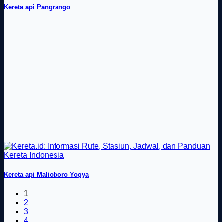
Kereta api Pangrango
Kereta api Malioboro Yogya
1
2
3
4