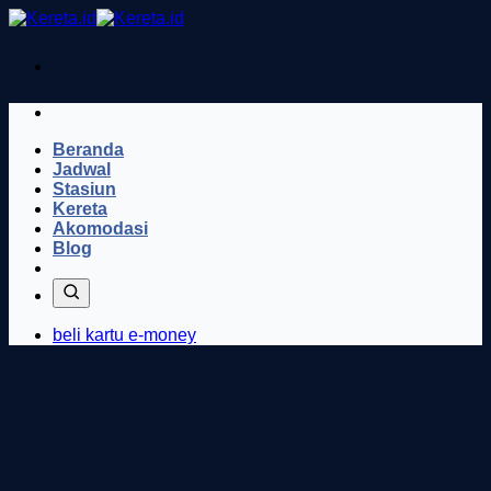
Skip
to
content
Beranda
Jadwal
Stasiun
Kereta
Akomodasi
Blog
beli kartu e-money