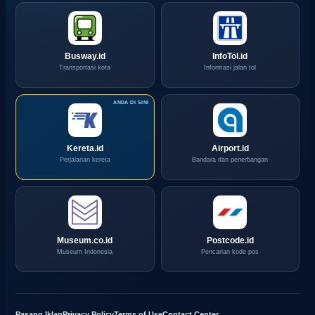
Busway.id
InfoTol.id
Transportasi kota
Informasi jalan tol
Kereta.id
Airport.id
Perjalanan kereta
Bandara dan penerbangan
Museum.co.id
Postcode.id
Museum Indonesia
Pencarian kode pos
Pasang Iklan
Privacy Policy
Terms of Use
Contact Center