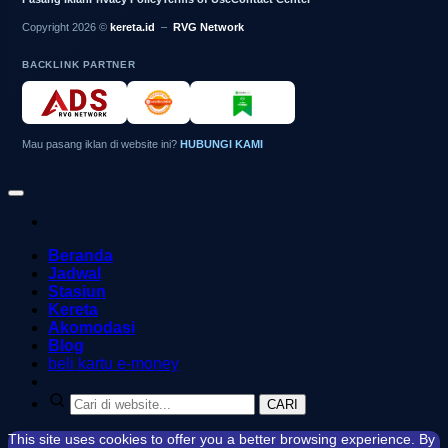
Copyright 2026 ©
kereta.id
–
RVG Network
BACKLINK PARTNER
Mau pasang iklan di website ini?
HUBUNGI KAMI
Beranda
Jadwal
Stasiun
Kereta
Akomodasi
Blog
beli kartu e-money
CARI
This site uses cookies to offer you a better browsing experience. By