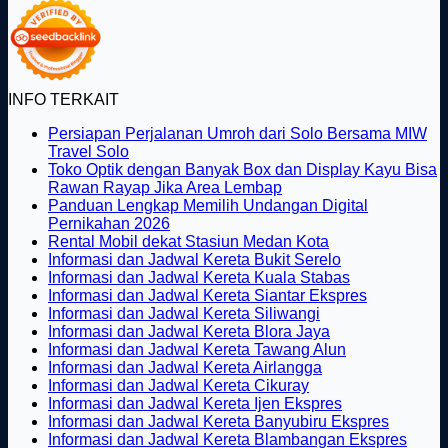
INFO TERKAIT
Persiapan Perjalanan Umroh dari Solo Bersama MIW
Tak
Travel Solo
ada
Toko Optik dengan Banyak Box dan Display Kayu Bisa
komentar
Tak
Rawan Rayap Jika Area Lembap
pada
ada
Panduan Lengkap Memilih Undangan Digital
Persiapan
Tak
komentar
Pernikahan 2026
Perjalanan
pada
ada
Tak
Rental Mobil dekat Stasiun Medan Kota
Umroh
Toko
komentar
ada
Tak
Informasi dan Jadwal Kereta Bukit Serelo
dari
pada
Optik
komentar
ada
Tak
Informasi dan Jadwal Kereta Kuala Stabas
Solo
Panduan
dengan
pada
komentar
ada
Tak
Informasi dan Jadwal Kereta Siantar Ekspres
Bersama
Lengkap
Banyak
Rental
pada
Tak
komentar
ada
Informasi dan Jadwal Kereta Siliwangi
MIW
Memilih
Box
Mobil
Informasi
pada
ada
Tak
komentar
Informasi dan Jadwal Kereta Blora Jaya
Travel
Undangan
dan
dekat
dan
Informasi
pada
komentar
ada
Tak
Informasi dan Jadwal Kereta Tawang Alun
Solo
Digital
Display
pada
Stasiun
Jadwal
dan
Informasi
Tak
komentar
ada
Informasi dan Jadwal Kereta Airlangga
Pernikahan
Kayu
Informasi
Medan
pada
Kereta
Jadwal
dan
Tak
ada
komentar
Informasi dan Jadwal Kereta Cikuray
2026
Bisa
dan
Kota
Informasi
Bukit
pada
Kereta
Jadwal
ada
komentar
Tak
Informasi dan Jadwal Kereta Ijen Ekspres
Rawan
Jadwal
pada
dan
Serelo
Informasi
Kuala
Kereta
komentar
ada
Tak
Informasi dan Jadwal Kereta Banyubiru Ekspres
Rayap
pada
Kereta
Informasi
Jadwal
dan
Stabas
Siantar
komentar
ada
Tak
Informasi dan Jadwal Kereta Blambangan Ekspres