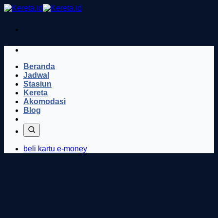
Skip
to
content
Beranda
Jadwal
Stasiun
Kereta
Akomodasi
Blog
beli kartu e-money